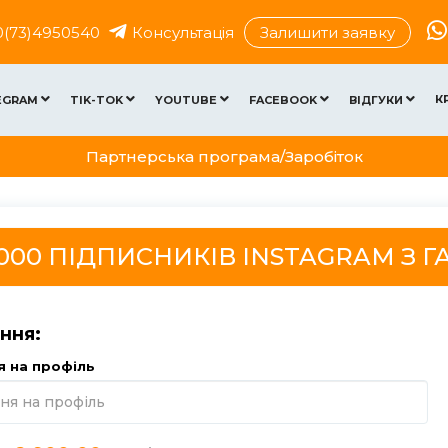
0(73)4950540
Консультація
Залишити заявку
К
EGRAM
TIK-TOK
YOUTUBE
FACEBOOK
ВІДГУКИ
Партнерська програма/Заробіток
000 ПІДПИСНИКІВ INSTAGRAM З 
ння:
я на профіль