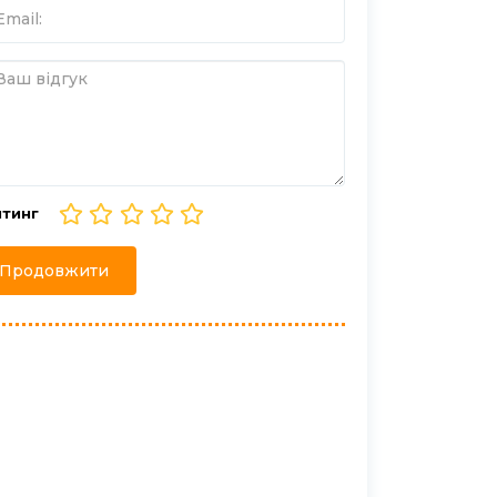
йтинг
Продовжити