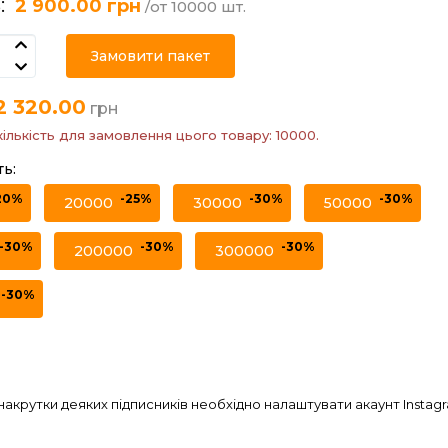
:
2 900.00 грн
/от 10000 шт.
Замовити пакет
2 320.00
грн
кількість для замовлення цього товару: 10000.
ть:
20%
-25%
-30%
-30%
20000
30000
50000
-30%
-30%
-30%
200000
300000
-30%
 накрутки деяких підписників необхідно налаштувати акаунт Instag