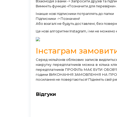
Взаємодія з вами -> Запросити друзів та підп
Вимкніть функцію «Позначити для перевірки».
Інакше нові підписники потраплять до папки
Підписники -> Позначені!
Або взагалі не будуть доставлені, без поверн
Це нові алгоритми Instagram, і ми не можемо 
Інстаграм замовити
Серед мільйонів облікових записів виділитьс
накрутку передплатників можна в кілька клі
передплатників ПРОФІЛЬ МАЄ БУТИ ОБОВ'ЯЗ
години ВИКОНАННЯ ЗАМОВЛЕННЯ НА ПРОТЯГІ
посилання не повертаються! Підніміть свій ре
Відгуки