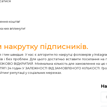
исатися
ення коштів!
на них вплинути!
 накрутку підписників.
я і тим швидше. У нас є алгоритм по накрутці фоловерів у Insta
ків і без проблем. Для цього достатньо вставити посилання на п
КОВО ВІДКРИТИЙ. Мінімальна кількість для замовлення на цю
 24 годин У ЗАЛЕЖНОСТІ ВІД ЗАМОВЛЕНОГО КІЛЬКОСТІ. Гроші
йтинг репутації у соціальних мережах.
На