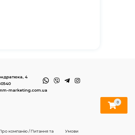
Кондратюка, 4
50540
mm-marketing.com.ua
0
Про компанію / Питання та
Умови