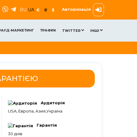
Авторизація
RU
UA
€
₴
$
РАУД-МАРКЕТИНГ
ТРАФИК
TWITTER
ІНШІ
ГАРАНТІЄЮ
Аудиторія
USA, Европа, Азия,Україна
Гарантія
30 днів