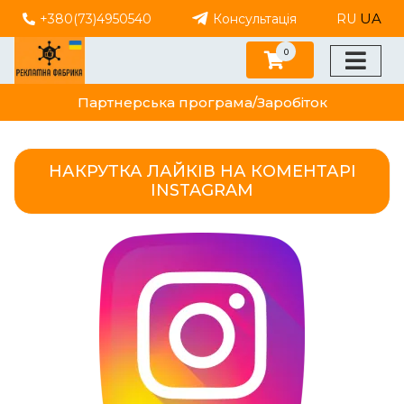
UA
+380(73)4950540
Консультація
RU
0
Партнерська програма/Заробіток
НАКРУТКА ЛАЙКІВ НА КОМЕНТАРІ
INSTAGRAM