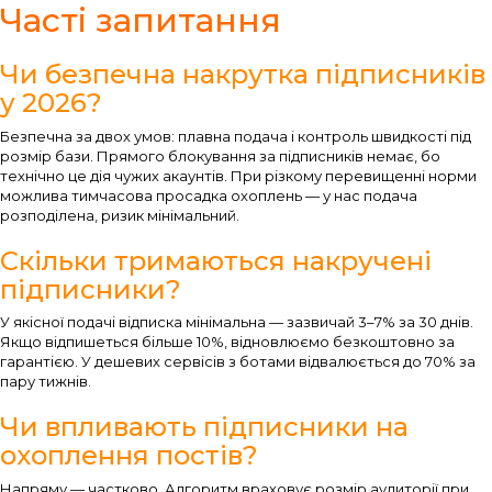
Часті запитання
Чи безпечна накрутка підписників
у 2026?
Безпечна за двох умов: плавна подача і контроль швидкості під
розмір бази. Прямого блокування за підписників немає, бо
технічно це дія чужих акаунтів. При різкому перевищенні норми
можлива тимчасова просадка охоплень — у нас подача
розподілена, ризик мінімальний.
Скільки тримаються накручені
підписники?
У якісної подачі відписка мінімальна — зазвичай 3–7% за 30 днів.
Якщо відпишеться більше 10%, відновлюємо безкоштовно за
гарантією. У дешевих сервісів з ботами відвалюється до 70% за
пару тижнів.
Чи впливають підписники на
охоплення постів?
Напряму — частково. Алгоритм враховує розмір аудиторії при