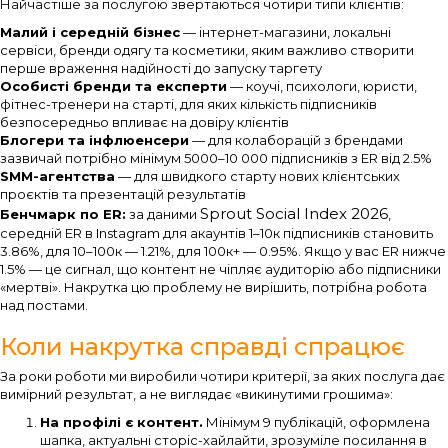
Найчастіше за послугою звертаються чотири типи клієнтів:
Малий і середній бізнес
— інтернет-магазини, локальні
сервіси, бренди одягу та косметики, яким важливо створити
перше враження надійності до запуску таргету
Особисті бренди та експерти
— коучі, психологи, юристи,
фітнес-тренери на старті, для яких кількість підписників
безпосередньо впливає на довіру клієнтів
Блогери та інфлюенсери
— для колаборацій з брендами
зазвичай потрібно мінімум 5000–10 000 підписників з ER від 2.5%
SMM-агентства
— для швидкого старту нових клієнтських
проєктів та презентацій результатів
Sprout Social Index 2026
Бенчмарк по ER:
за даними
,
середній ER в Instagram для акаунтів 1–10к підписників становить
3.86%, для 10–100к — 1.21%, для 100к+ — 0.95%. Якщо у вас ER нижче
1.5% — це сигнал, що контент не чіпляє аудиторію або підписники
«мертві». Накрутка цю проблему не вирішить, потрібна робота
над постами.
Коли накрутка справді спрацює
За роки роботи ми виробили чотири критерії, за яких послуга дає
вимірний результат, а не виглядає «викинутими грошима»:
На профілі є контент.
Мінімум 9 публікацій, оформлена
шапка, актуальні сторіс-хайлайти, зрозуміле посилання в