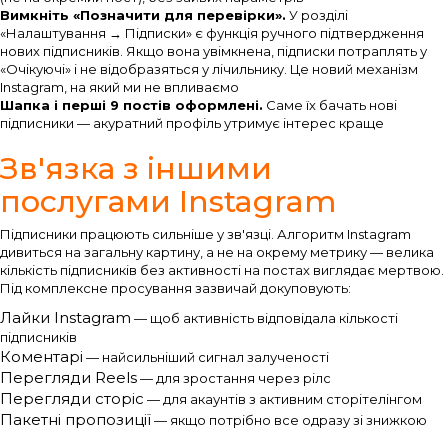
Вимкніть «Позначити для перевірки».
У розділі
«Налаштування → Підписки» є функція ручного підтвердження
нових підписників. Якщо вона увімкнена, підписки потраплять у
«Очікуючі» і не відобразяться у лічильнику. Це новий механізм
Instagram, на який ми не впливаємо
Шапка і перші 9 постів оформлені.
Саме їх бачать нові
підписники — акуратний профіль утримує інтерес краще
Зв'язка з іншими
послугами Instagram
Підписники працюють сильніше у зв'язці. Алгоритм Instagram
дивиться на загальну картину, а не на окрему метрику — велика
кількість підписників без активності на постах виглядає мертвою.
Під комплексне просування зазвичай докуповують:
Лайки Instagram
— щоб активність відповідала кількості
підписників
Коментарі
— найсильніший сигнал залученості
Перегляди Reels
— для зростання через рілс
Перегляди сторіс
— для акаунтів з активним сторітелінгом
Пакетні пропозиції
— якщо потрібно все одразу зі знижкою