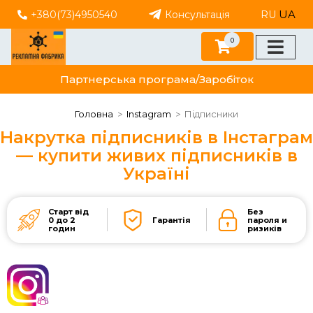
UA
+380(73)4950540
Консультація
RU
0
Партнерська програма/Заробіток
Головна
Instagram
Підписники
Накрутка підписників в Інстаграм
— купити живих підписників в
Україні
Старт від
Без
0 до 2
Гарантія
пароля и
годин
ризиків