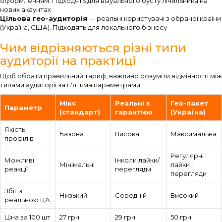
оформленням. Підходять для візуального бусту лічильника на
нових акаунтах
Цільова гео-аудиторія
— реальні користувачі з обраної країни
(Україна, США). Підходять для локального бізнесу
Чим відрізняються різні типи
аудиторії на практиці
Щоб обрати правильний тариф, важливо розуміти відмінності між
типами аудиторії за п'ятьма параметрами:
Мікс
Реальні з
Гео-пакет
Параметр
(стандарт)
гарантією
(Україна)
Якість
Базова
Висока
Максимальна
профілів
Регулярні
Можливі
Інколи лайки/
Мінімальні
лайки і
реакції
перегляди
перегляди
Збіг з
Низький
Середній
Високий
реальною ЦА
Ціна за 100 шт
27 грн
29 грн
50 грн