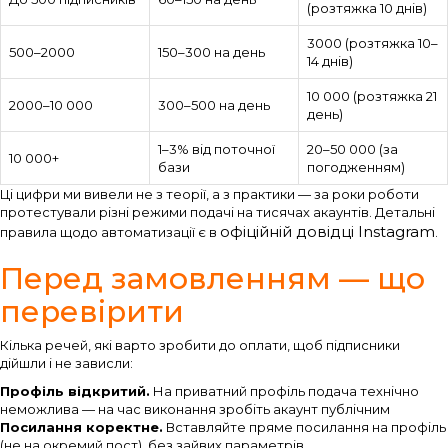
(розтяжка 10 днів)
3000 (розтяжка 10–
500–2000
150–300 на день
14 днів)
10 000 (розтяжка 21
2000–10 000
300–500 на день
день)
1–3% від поточної
20–50 000 (за
10 000+
бази
погодженням)
Ці цифри ми вивели не з теорії, а з практики — за роки роботи
протестували різні режими подачі на тисячах акаунтів. Детальні
офіційній довідці Instagram
правила щодо автоматизації є в
.
Перед замовленням — що
перевірити
Кілька речей, які варто зробити до оплати, щоб підписники
дійшли і не зависли:
Профіль відкритий.
На приватний профіль подача технічно
неможлива — на час виконання зробіть акаунт публічним
Посилання коректне.
Вставляйте пряме посилання на профіль
(не на окремий пост), без зайвих параметрів