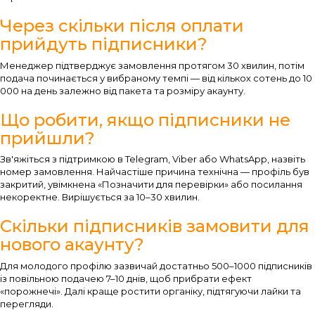
Через скільки після оплати
прийдуть підписники?
Менеджер підтверджує замовлення протягом 30 хвилин, потім
подача починається у вибраному темпі — від кількох сотень до 10
000 на день залежно від пакета та розміру акаунту.
Що робити, якщо підписники не
прийшли?
Зв'яжіться з підтримкою в Telegram, Viber або WhatsApp, назвіть
номер замовлення. Найчастіше причина технічна — профіль був
закритий, увімкнена «Позначити для перевірки» або посилання
некоректне. Вирішується за 10–30 хвилин.
Скільки підписників замовити для
нового акаунту?
Для молодого профілю зазвичай достатньо 500–1000 підписників
із повільною подачею 7–10 днів, щоб прибрати ефект
«порожнечі». Далі краще ростити органіку, підтягуючи лайки та
перегляди.