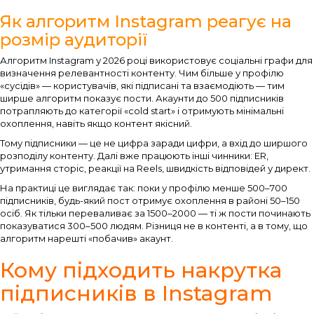
Як алгоритм Instagram реагує на
розмір аудиторії
Алгоритм Instagram у 2026 році використовує соціальні графи для
визначення релевантності контенту. Чим більше у профілю
«сусідів» — користувачів, які підписані та взаємодіють — тим
ширше алгоритм показує пости. Акаунти до 500 підписників
потрапляють до категорії «cold start» і отримують мінімальні
охоплення, навіть якщо контент якісний.
Тому підписники — це не цифра заради цифри, а вхід до ширшого
розподілу контенту. Далі вже працюють інші чинники: ER,
утримання сторіс, реакції на Reels, швидкість відповідей у директ.
На практиці це виглядає так: поки у профілю менше 500–700
підписників, будь-який пост отримує охоплення в районі 50–150
осіб. Як тільки переваливає за 1500–2000 — ті ж пости починають
показуватися 300–500 людям. Різниця не в контенті, а в тому, що
алгоритм нарешті «побачив» акаунт.
Кому підходить накрутка
підписників в Instagram