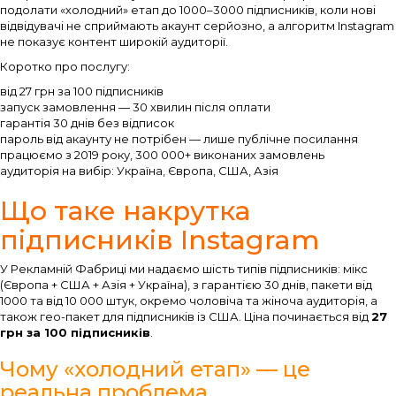
подолати «холодний» етап до 1000–3000 підписників, коли нові
відвідувачі не сприймають акаунт серйозно, а алгоритм Instagram
не показує контент широкій аудиторії.
Коротко про послугу:
від 27 грн за 100 підписників
запуск замовлення — 30 хвилин після оплати
гарантія 30 днів без відписок
пароль від акаунту не потрібен — лише публічне посилання
працюємо з 2019 року, 300 000+ виконаних замовлень
аудиторія на вибір: Україна, Європа, США, Азія
Що таке накрутка
підписників Instagram
У Рекламній Фабриці ми надаємо шість типів підписників: мікс
(Європа + США + Азія + Україна), з гарантією 30 днів, пакети від
1000 та від 10 000 штук, окремо чоловіча та жіноча аудиторія, а
також гео-пакет для підписників із США. Ціна починається від
27
грн за 100 підписників
.
Чому «холодний етап» — це
реальна проблема