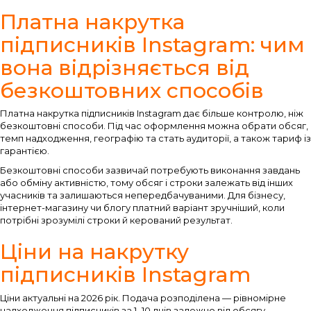
Платна накрутка
підписників Instagram: чим
вона відрізняється від
безкоштовних способів
Платна накрутка підписників Instagram дає більше контролю, ніж
безкоштовні способи. Під час оформлення можна обрати обсяг,
темп надходження, географію та стать аудиторії, а також тариф із
гарантією.
Безкоштовні способи зазвичай потребують виконання завдань
або обміну активністю, тому обсяг і строки залежать від інших
учасників та залишаються непередбачуваними. Для бізнесу,
інтернет-магазину чи блогу платний варіант зручніший, коли
потрібні зрозумілі строки й керований результат.
Ціни на накрутку
підписників Instagram
Ціни актуальні на 2026 рік. Подача розподілена — рівномірне
надходження підписників за 1–10 днів залежно від обсягу.