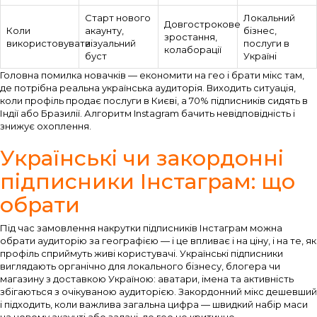
Старт нового
Локальний
Довгострокове
Коли
акаунту,
бізнес,
зростання,
використовувати
візуальний
послуги в
колаборації
буст
Україні
Головна помилка новачків — економити на гео і брати мікс там,
де потрібна реальна українська аудиторія. Виходить ситуація,
коли профіль продає послуги в Києві, а 70% підписників сидять в
Індії або Бразилії. Алгоритм Instagram бачить невідповідність і
знижує охоплення.
Українські чи закордонні
підписники Інстаграм: що
обрати
Під час замовлення накрутки підписників Інстаграм можна
обрати аудиторію за географією — і це впливає і на ціну, і на те, як
профіль сприймуть живі користувачі. Українські підписники
виглядають органічно для локального бізнесу, блогера чи
магазину з доставкою Україною: аватари, імена та активність
збігаються з очікуваною аудиторією. Закордонний мікс дешевший
і підходить, коли важлива загальна цифра — швидкий набір маси