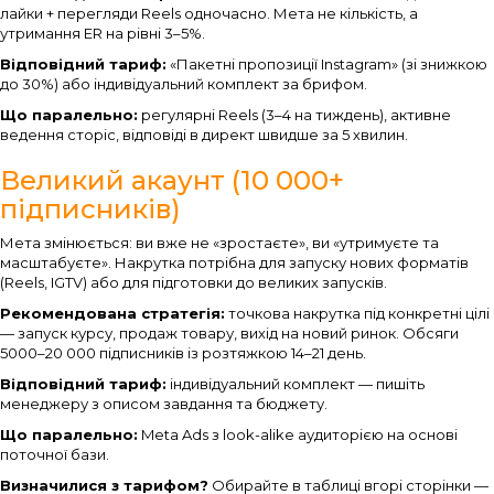
лайки + перегляди Reels одночасно. Мета не кількість, а
утримання ER на рівні 3–5%.
Відповідний тариф:
«Пакетні пропозиції Instagram» (зі знижкою
до 30%) або індивідуальний комплект за брифом.
Що паралельно:
регулярні Reels (3–4 на тиждень), активне
ведення сторіс, відповіді в директ швидше за 5 хвилин.
Великий акаунт (10 000+
підписників)
Мета змінюється: ви вже не «зростаєте», ви «утримуєте та
масштабуєте». Накрутка потрібна для запуску нових форматів
(Reels, IGTV) або для підготовки до великих запусків.
Рекомендована стратегія:
точкова накрутка під конкретні цілі
— запуск курсу, продаж товару, вихід на новий ринок. Обсяги
5000–20 000 підписників із розтяжкою 14–21 день.
Відповідний тариф:
індивідуальний комплект — пишіть
менеджеру з описом завдання та бюджету.
Що паралельно:
Meta Ads з look-alike аудиторією на основі
поточної бази.
Визначилися з тарифом?
Обирайте в таблиці вгорі сторінки —