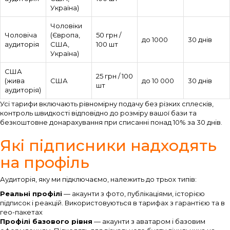
Україна)
Чоловіки
Чоловіча
(Європа,
50 грн /
до 1000
30 днів
аудиторія
США,
100 шт
Україна)
США
25 грн / 100
(жива
США
до 10 000
30 днів
шт
аудиторія)
Усі тарифи включають рівномірну подачу без різких сплесків,
контроль швидкості відповідно до розміру вашої бази та
безкоштовне донарахування при списанні понад 10% за 30 днів.
Які підписники надходять
на профіль
Аудиторія, яку ми підключаємо, належить до трьох типів:
Реальні профілі
— акаунти з фото, публікаціями, історією
підписок і реакцій. Використовуються в тарифах з гарантією та в
гео-пакетах
Профілі базового рівня
— акаунти з аватаром і базовим