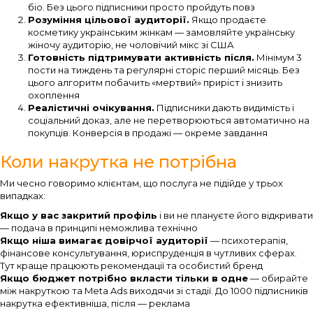
біо. Без цього підписники просто пройдуть повз
Розуміння цільової аудиторії.
Якщо продаєте
косметику українським жінкам — замовляйте українську
жіночу аудиторію, не чоловічий мікс зі США
Готовність підтримувати активність після.
Мінімум 3
пости на тиждень та регулярні сторіс перший місяць. Без
цього алгоритм побачить «мертвий» приріст і знизить
охоплення
Реалістичні очікування.
Підписники дають видимість і
соціальний доказ, але не перетворюються автоматично на
покупців. Конверсія в продажі — окреме завдання
Коли накрутка не потрібна
Ми чесно говоримо клієнтам, що послуга не підійде у трьох
випадках:
Якщо у вас закритий профіль
і ви не плануєте його відкривати
— подача в принципі неможлива технічно
Якщо ніша вимагає довірчої аудиторії
— психотерапія,
фінансове консультування, юриспруденція в чутливих сферах.
Тут краще працюють рекомендації та особистий бренд
Якщо бюджет потрібно вкласти тільки в одне
— обирайте
між накруткою та Meta Ads виходячи зі стадії. До 1000 підписників
накрутка ефективніша, після — реклама