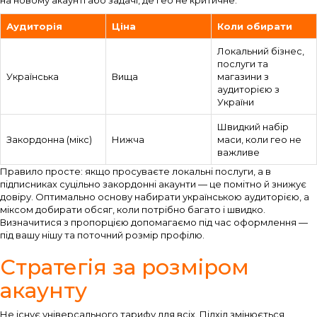
на новому акаунті або задачі, де гео не критичне.
Аудиторія
Ціна
Коли обирати
Локальний бізнес,
послуги та
Українська
Вища
магазини з
аудиторією з
України
Швидкий набір
Закордонна (мікс)
Нижча
маси, коли гео не
важливе
Правило просте: якщо просуваєте локальні послуги, а в
підписниках суцільно закордонні акаунти — це помітно й знижує
довіру. Оптимально основу набирати українською аудиторією, а
міксом добирати обсяг, коли потрібно багато і швидко.
Визначитися з пропорцією допомагаємо під час оформлення —
під вашу нішу та поточний розмір профілю.
Стратегія за розміром
акаунту
Не існує універсального тарифу для всіх. Підхід змінюється