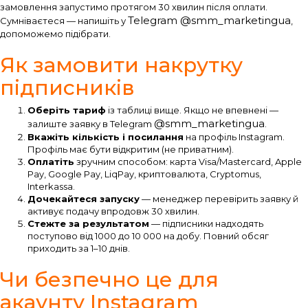
замовлення запустимо протягом 30 хвилин після оплати.
Telegram @smm_marketingua
Сумніваєтеся — напишіть у
,
допоможемо підібрати.
Як замовити накрутку
підписників
Оберіть тариф
із таблиці вище. Якщо не впевнені —
@smm_marketingua
залиште заявку в Telegram
.
Вкажіть кількість і посилання
на профіль Instagram.
Профіль має бути відкритим (не приватним).
Оплатіть
зручним способом: карта Visa/Mastercard, Apple
Pay, Google Pay, LiqPay, криптовалюта, Cryptomus,
Interkassa.
Дочекайтеся запуску
— менеджер перевірить заявку й
активує подачу впродовж 30 хвилин.
Стежте за результатом
— підписники надходять
поступово від 1000 до 10 000 на добу. Повний обсяг
приходить за 1–10 днів.
Чи безпечно це для
акаунту Instagram