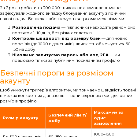
За 7 років роботи та 300 000+ виконаних замовлень ми не
зафіксували жодного випадку блокування акаунту з причини
нашої подачі. Безпека забезпечується трьома механізмами:
Розподілена подача
— підписники надходять рівномірно
протягом 1–10 днів, без різких сплесків
Контроль швидкості від розміру бази
— для нових
профілів (до 1000 підписників) швидкість обмежується 60–
150 на добу
Ніколи не запитуємо пароль або код 2FA
— ми
працюємо тільки за публічним посиланням профілю
Безпечні пороги за розміром
акаунту
Щоб уникнути тригерів алгоритму, ми тримаємо швидкість подачі
в межах конкретних діапазонів — вони відрізняються для різних
розмірів профілю.
Максимум за
Безпечний ліміт/
Розмір акаунту
одне
добу
замовлення
1000–1500
До 500 підписників
60–150 на день