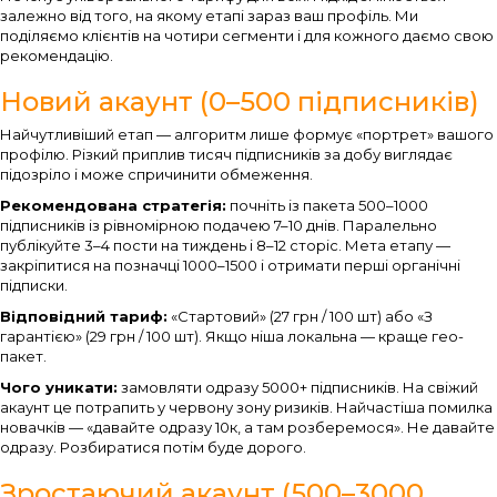
залежно від того, на якому етапі зараз ваш профіль. Ми
поділяємо клієнтів на чотири сегменти і для кожного даємо свою
рекомендацію.
Новий акаунт (0–500 підписників)
Найчутливіший етап — алгоритм лише формує «портрет» вашого
профілю. Різкий приплив тисяч підписників за добу виглядає
підозріло і може спричинити обмеження.
Рекомендована стратегія:
почніть із пакета 500–1000
підписників із рівномірною подачею 7–10 днів. Паралельно
публікуйте 3–4 пости на тиждень і 8–12 сторіс. Мета етапу —
закріпитися на позначці 1000–1500 і отримати перші органічні
підписки.
Відповідний тариф:
«Стартовий» (27 грн / 100 шт) або «З
гарантією» (29 грн / 100 шт). Якщо ніша локальна — краще гео-
пакет.
Чого уникати:
замовляти одразу 5000+ підписників. На свіжий
акаунт це потрапить у червону зону ризиків. Найчастіша помилка
новачків — «давайте одразу 10к, а там розберемося». Не давайте
одразу. Розбиратися потім буде дорого.
Зростаючий акаунт (500–3000