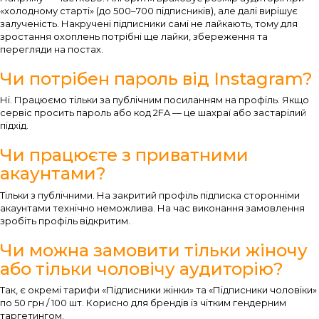
«холодному старті» (до 500–700 підписників), але далі вирішує
залученість. Накручені підписники самі не лайкають, тому для
зростання охоплень потрібні ще лайки, збереження та
перегляди на постах.
Чи потрібен пароль від Instagram?
Ні. Працюємо тільки за публічним посиланням на профіль. Якщо
сервіс просить пароль або код 2FA — це шахраї або застарілий
підхід.
Чи працюєте з приватними
акаунтами?
Тільки з публічними. На закритий профіль підписка сторонніми
акаунтами технічно неможлива. На час виконання замовлення
зробіть профіль відкритим.
Чи можна замовити тільки жіночу
або тільки чоловічу аудиторію?
Так, є окремі тарифи «Підписники жінки» та «Підписники чоловіки»
по 50 грн / 100 шт. Корисно для брендів із чітким гендерним
таргетингом.