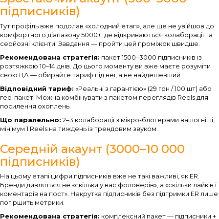
підписників)
Тут профіль вже подолав «холодний етап», але ще не увійшов до
комфортного діапазону 5000+, де відкриваються колаборації та
серйозні клієнти. Завдання — пройти цей проміжок швидше.
Рекомендована стратегія:
пакет 1500–3000 підписників із
розтяжкою 10–14 днів. До цього моменту ви вже маєте розуміти
свою ЦА — обирайте тариф під неї, а не найдешевший.
Відповідний тариф:
«Реальні з гарантією» (29 грн / 100 шт) або
гео-пакет. Можна комбінувати з пакетом переглядів Reels для
посилення охоплень.
Що паралельно:
2–3 колаборації з мікро-блогерами вашої ніші,
мінімум 1 Reels на тиждень із трендовим звуком.
Середній акаунт (3000–10 000
підписників)
На цьому етапі цифри підписників вже не такі важливі, як ER.
Бренди дивляться не «скільки у вас фоловерів», а «скільки лайків і
коментарів на пост». Накрутка підписників без підтримки ER лише
погіршить метрики.
Рекомендована стратегія:
комплексний пакет — підписники +