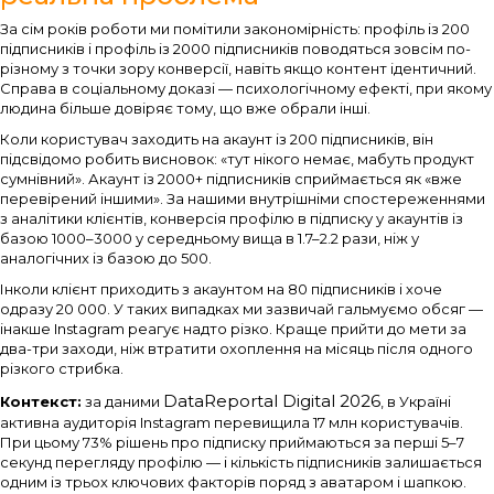
За сім років роботи ми помітили закономірність: профіль із 200
підписників і профіль із 2000 підписників поводяться зовсім по-
різному з точки зору конверсії, навіть якщо контент ідентичний.
Справа в соціальному доказі — психологічному ефекті, при якому
людина більше довіряє тому, що вже обрали інші.
Коли користувач заходить на акаунт із 200 підписників, він
підсвідомо робить висновок: «тут нікого немає, мабуть продукт
сумнівний». Акаунт із 2000+ підписників сприймається як «вже
перевірений іншими». За нашими внутрішніми спостереженнями
з аналітики клієнтів, конверсія профілю в підписку у акаунтів із
базою 1000–3000 у середньому вища в 1.7–2.2 рази, ніж у
аналогічних із базою до 500.
Інколи клієнт приходить з акаунтом на 80 підписників і хоче
одразу 20 000. У таких випадках ми зазвичай гальмуємо обсяг —
інакше Instagram реагує надто різко. Краще прийти до мети за
два-три заходи, ніж втратити охоплення на місяць після одного
різкого стрибка.
DataReportal Digital 2026
Контекст:
за даними
, в Україні
активна аудиторія Instagram перевищила 17 млн користувачів.
При цьому 73% рішень про підписку приймаються за перші 5–7
секунд перегляду профілю — і кількість підписників залишається
одним із трьох ключових факторів поряд з аватаром і шапкою.