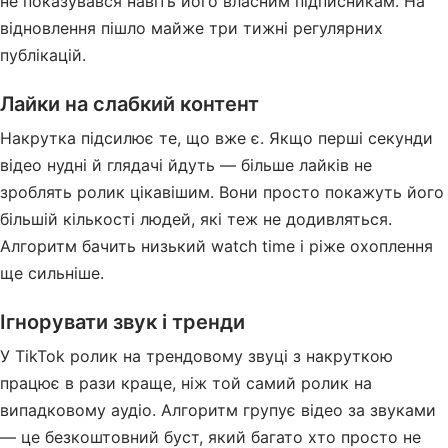
не показувався навіть його власним підписникам. На
відновлення пішло майже три тижні регулярних
публікацій.
Лайки на слабкий контент
Накрутка підсилює те, що вже є. Якщо перші секунди
відео нудні й глядачі йдуть — більше лайків не
зроблять ролик цікавішим. Вони просто покажуть його
більшій кількості людей, які теж не додивляться.
Алгоритм бачить низький watch time і ріже охоплення
ще сильніше.
Ігнорувати звук і тренди
У TikTok ролик на трендовому звуці з накруткою
працює в рази краще, ніж той самий ролик на
випадковому аудіо. Алгоритм групує відео за звуками
— це безкоштовний буст, який багато хто просто не