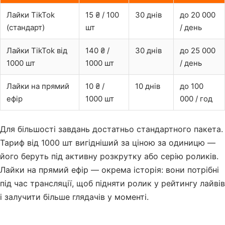
Лайки TikTok
15 ₴ / 100
30 днів
до 20 000
(стандарт)
шт
/ день
Лайки TikTok від
140 ₴ /
30 днів
до 25 000
1000 шт
1000 шт
/ день
Лайки на прямий
10 ₴ /
10 днів
до 100
ефір
1000 шт
000 / год
Для більшості завдань достатньо стандартного пакета.
Тариф від 1000 шт вигідніший за ціною за одиницю —
його беруть під активну розкрутку або серію роликів.
Лайки на прямий ефір — окрема історія: вони потрібні
під час трансляції, щоб підняти ролик у рейтингу лайвів
і залучити більше глядачів у моменті.