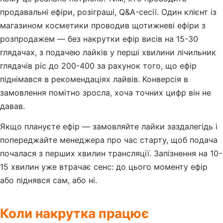
продавальні ефіри, розіграші, Q&A-сесії. Один клієнт із
магазином косметики проводив щотижневі ефіри з
розпродажем — без накрутки ефір висів на 15-30
глядачах, з подачею лайків у перші хвилини лічильник
глядачів ріс до 200-400 за рахунок того, що ефір
піднімався в рекомендаціях лайвів. Конверсія в
замовлення помітно зросла, хоча точних цифр він не
давав.
Якщо плануєте ефір — замовляйте лайки заздалегідь і
попереджайте менеджера про час старту, щоб подача
почалася з перших хвилин трансляції. Запізнення на 10-
15 хвилин уже втрачає сенс: до цього моменту ефір
або піднявся сам, або ні.
Коли накрутка працює