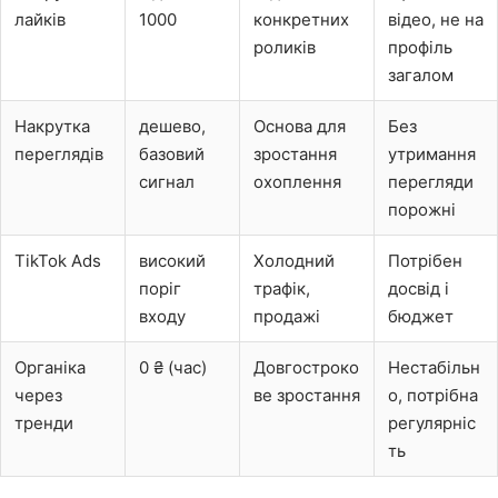
лайків
1000
конкретних
відео, не на
роликів
профіль
загалом
Накрутка
дешево,
Основа для
Без
переглядів
базовий
зростання
утримання
сигнал
охоплення
перегляди
порожні
TikTok Ads
високий
Холодний
Потрібен
поріг
трафік,
досвід і
входу
продажі
бюджет
Органіка
0 ₴ (час)
Довгостроко
Нестабільн
через
ве зростання
о, потрібна
тренди
регулярніс
ть