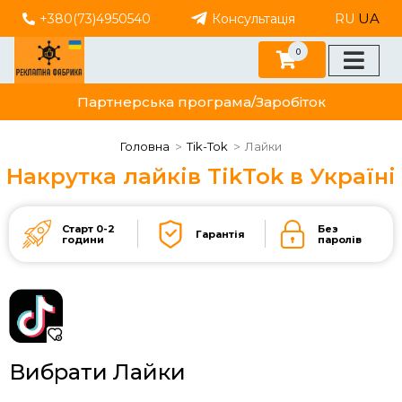
UA
+380(73)4950540
Консультація
RU
0
Партнерська програма/Заробіток
Головна
Tik-Tok
Лайки
Накрутка лайків TikTok в Україні
Старт 0-2
Без
Гарантія
години
паролів
Вибрати Лайки