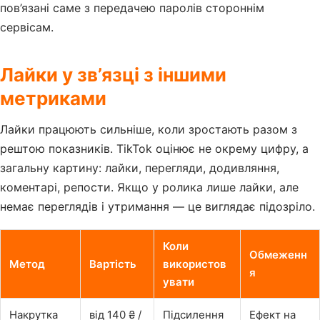
пов’язані саме з передачею паролів стороннім
сервісам.
Лайки у зв’язці з іншими
метриками
Лайки працюють сильніше, коли зростають разом з
рештою показників. TikTok оцінює не окрему цифру, а
загальну картину: лайки, перегляди, додивляння,
коментарі, репости. Якщо у ролика лише лайки, але
немає переглядів і утримання — це виглядає підозріло.
Коли
Обмеженн
Метод
Вартість
використов
я
увати
Накрутка
від 140 ₴ /
Підсилення
Ефект на