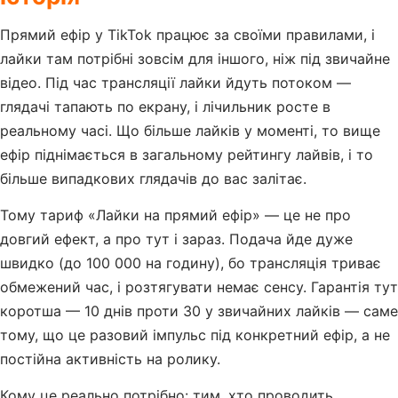
Прямий ефір у TikTok працює за своїми правилами, і
лайки там потрібні зовсім для іншого, ніж під звичайне
відео. Під час трансляції лайки йдуть потоком —
глядачі тапають по екрану, і лічильник росте в
реальному часі. Що більше лайків у моменті, то вище
ефір піднімається в загальному рейтингу лайвів, і то
більше випадкових глядачів до вас залітає.
Тому тариф «Лайки на прямий ефір» — це не про
довгий ефект, а про тут і зараз. Подача йде дуже
швидко (до 100 000 на годину), бо трансляція триває
обмежений час, і розтягувати немає сенсу. Гарантія тут
коротша — 10 днів проти 30 у звичайних лайків — саме
тому, що це разовий імпульс під конкретний ефір, а не
постійна активність на ролику.
Кому це реально потрібно: тим, хто проводить