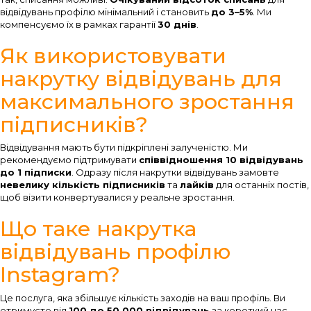
відвідувань профілю мінімальний і становить
до 3–5%
. Ми
компенсуємо їх в рамках гарантії
30 днів
.
Як використовувати
накрутку відвідувань для
максимального зростання
підписників?
Відвідування мають бути підкріплені залученістю. Ми
рекомендуємо підтримувати
співвідношення 10 відвідувань
до 1 підписки
. Одразу після накрутки відвідувань замовте
невелику кількість підписників
та
лайків
для останніх постів,
щоб візити конвертувалися у реальне зростання.
Що таке накрутка
відвідувань профілю
Instagram?
Це послуга, яка збільшує кількість заходів на ваш профіль. Ви
отримуєте від
100 до 50 000 відвідувань
за короткий час.