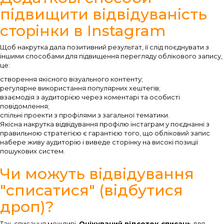
підвищити відвідуваність
сторінки в Instagram
Щоб накрутка дала позитивний результат, її слід поєднувати з
іншими способами для підвищення перегляду облікового запису,
це:
створення якісного візуального контенту;
регулярне використання популярних хештегів;
взаємодія з аудиторією через коментарі та особисті
повідомлення;
спільні проекти з профілями з загальної тематики.
Якісна накрутка відвідування профілю інстаграм у поєднанні з
правильною стратегією є гарантією того, що обліковий запис
набере живу аудиторію і виведе сторінку на високі позиції
пошукових систем.
Чи можуть відвідування
"списатися" (відбутися
дроп)?
Так, списання можливі.
Очікуваний відсоток списань
для