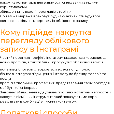
накрутка коментарів для видимості спілкування з іншими
користувачами;
збільшення кількості переглядів сторінки.
Соціальна мережа враховує будь-яку активність аудиторії,
включаючи кількість переглядів облікового запису.
Кому підійде накрутка
перегляду облікового
запису в Інстаграмі
Частий перегляд профілів інстаграм вважається корисним для
нових профілів, а також більш просунутих облікових записів:
початківці блогери створюється ефект популярності;
бізнес в Instagram підвищення інтересу до бренду, товарів та
послуг;
профілі з творчими професіями представлення своїх робіт для
майбутньої співпраці.
Завдання збільшення відвідувань профілю інстаграм непросте, і
накрутка відмінний інструмент, який показуватиме хороші
результати в комбінації з якісним контентом.
Додаткові способи