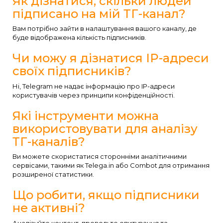
Як дізнатися, скільки людей
підписано на мій ТГ-канал?
Вам потрібно зайти в налаштування вашого каналу, де
буде відображена кількість підписників.
Чи можу я дізнатися IP-адреси
своїх підписників?
Ні, Telegram не надає інформацію про IP-адреси
користувачів через принципи конфіденційності.
Які інструменти можна
використовувати для аналізу
ТГ-каналів?
Ви можете скористатися сторонніми аналітичними
сервісами, такими як Telega.in або Combot для отримання
розширеної статистики.
Що робити, якщо підписники
не активні?
Аналізуйте контент, проводьте опитування та