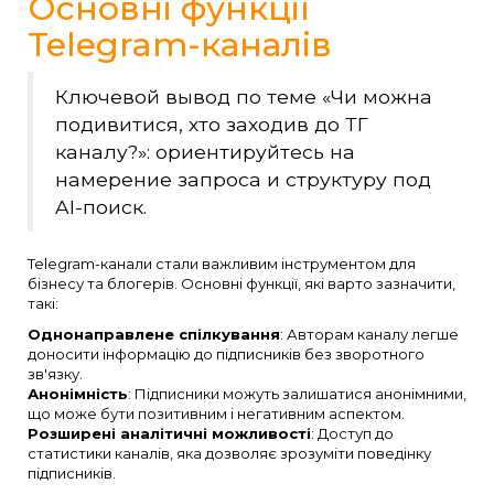
Основні функції
Telegram-каналів
Ключевой вывод по теме «Чи можна
подивитися, хто заходив до ТГ
каналу?»: ориентируйтесь на
намерение запроса и структуру под
AI-поиск.
Telegram-канали стали важливим інструментом для
бізнесу та блогерів. Основні функції, які варто зазначити,
такі:
Однонаправлене спілкування
: Авторам каналу легше
доносити інформацію до підписників без зворотного
зв'язку.
Анонімність
: Підписники можуть залишатися анонімними,
що може бути позитивним і негативним аспектом.
Розширені аналітичні можливості
: Доступ до
статистики каналів, яка дозволяє зрозуміти поведінку
підписників.