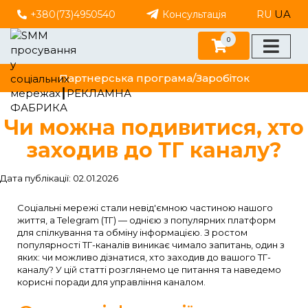
UA
+380(73)4950540
Консультація
RU
0
Партнерська програма/Заробіток
Чи можна подивитися, хто
заходив до ТГ каналу?
Дата публікації: 02.01.2026
Соціальні мережі стали невід'ємною частиною нашого
життя, а Telegram (ТГ) — однією з популярних платформ
для спілкування та обміну інформацією. З ростом
популярності ТГ-каналів виникає чимало запитань, один з
яких: чи можливо дізнатися, хто заходив до вашого ТГ-
каналу? У цій статті розглянемо це питання та наведемо
корисні поради для управління каналом.