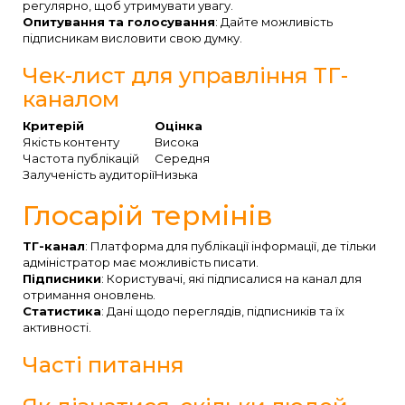
регулярно, щоб утримувати увагу.
Опитування та голосування
: Дайте можливість
підписникам висловити свою думку.
Чек-лист для управління ТГ-
каналом
Критерій
Оцінка
Якість контенту
Висока
Частота публікацій
Середня
Залученість аудиторії
Низька
Глосарій термінів
ТГ-канал
: Платформа для публікації інформації, де тільки
адміністратор має можливість писати.
Підписники
: Користувачі, які підписалися на канал для
отримання оновлень.
Статистика
: Дані щодо переглядів, підписників та їх
активності.
Часті питання