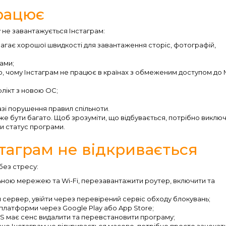
рацює
 не завантажується Інстаграм:
агає хорошої швидкості для завантаження сторіс, фотографій,
ами;
, чому Інстаграм не працює в країнах з обмеженим доступом до 
флікт з новою ОС;
азі порушення правил спільноти.
же бути багато. Щоб зрозуміти, що відбувається, потрібно виклю
ти статус програми.
таграм не відкривається
без стресу:
ьною мережею та Wi-Fi, перезавантажити роутер, включити та
и сервер, увійти через перевірений сервіс обходу блокувань;
платформи через Google Play або App Store;
OS має сенс видалити та перевстановити програму;
що Інстаграм не відкривається масово, потрібно просто зачекати