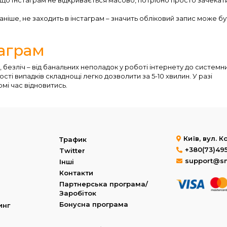
 раніше, не заходить в інстаграм – значить обліковий запис може б
аграм
, безліч – від банальних неполадок у роботі інтернету до системн
шості випадків складнощі легко дозволити за 5-10 хвилин. У разі
мі час відновитись.
Київ, вул. 
Трафик
+380(73)49
Twitter
support@s
Інші
Контакти
Партнерська програма/
Заробіток
Бонусна програма
инг