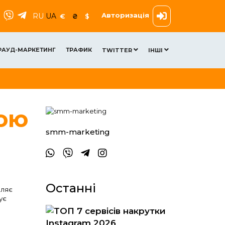
Авторизація
RU
UA
€
₴
$
РАУД-МАРКЕТИНГ
ТРАФИК
TWITTER
ІНШІ
тою
smm-marketing
Останні
оляє
ує