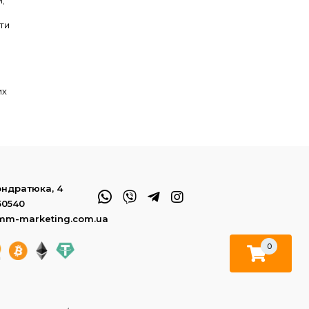
ути
их
Кондратюка, 4
50540
mm-marketing.com.ua
0