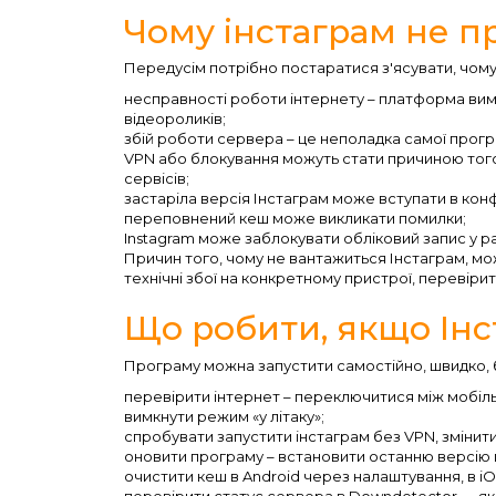
Чому інстаграм не п
Передусім потрібно постаратися з'ясувати, чому
несправності роботи інтернету – платформа вим
відеороликів;
збій роботи сервера – це неполадка самої прогр
VPN або блокування можуть стати причиною того
сервісів;
застаріла версія Інстаграм може вступати в кон
переповнений кеш може викликати помилки;
Instagram може заблокувати обліковий запис у р
Причин того, чому не вантажиться Інстаграм, мо
технічні збої на конкретному пристрої, перевіри
Що робити, якщо Інс
Програму можна запустити самостійно, швидко, 
перевірити інтернет – переключитися між мобіл
вимкнути режим «у літаку»;
спробувати запустити інстаграм без VPN, змінит
оновити програму – встановити останню версію 
очистити кеш в Android через налаштування, в i
перевірити статус сервера в Downdetector — як