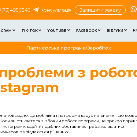
0(73)4950540
Консультація
Залишити заявку
К
EGRAM
TIK-TOK
YOUTUBE
FACEBOOK
ВІДГУКИ
Партнерська програма/Заробіток
 проблеми з робо
nstagram
рна повсюдно. Ця мобільна платформа дарує натхнення, що дозв
 Коли ви стикаєтеся зі збоями роботи програми, це прикро поруш
 Інстаграм кладе? У подібних обставинах треба залишатися
тимчасові та піддаються рішенню.