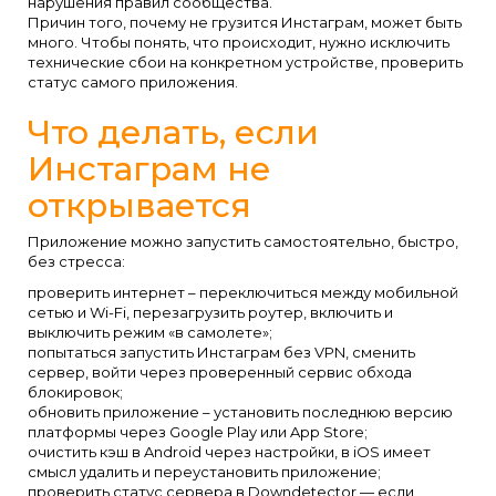
нарушения правил сообщества.
Причин того, почему не грузится Инстаграм, может быть
много. Чтобы понять, что происходит, нужно исключить
технические сбои на конкретном устройстве, проверить
статус самого приложения.
Что делать, если
Инстаграм не
открывается
Приложение можно запустить самостоятельно, быстро,
без стресса:
проверить интернет – переключиться между мобильной
сетью и Wi-Fi, перезагрузить роутер, включить и
выключить режим «в самолете»;
попытаться запустить Инстаграм без VPN, сменить
сервер, войти через проверенный сервис обхода
блокировок;
обновить приложение – установить последнюю версию
платформы через Google Play или App Store;
очистить кэш в Android через настройки, в iOS имеет
смысл удалить и переустановить приложение;
проверить статус сервера в Downdetector — если