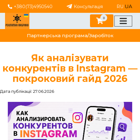
UA
+380(73)4950540
Консультація
RU
0
Партнерська програма/Заробіток
Як аналізувати
конкурентів в Instagram —
покроковий гайд 2026
Дата публікації: 27.06.2026