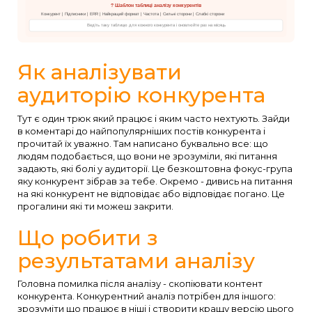
? Шаблон таблиці аналізу конкурентів
Конкурент | Підписники | ERR | Найкращий формат | Частота | Сильні сторони | Слабкі сторони
Ведіть таку таблицю для кожного конкурента і оновлюйте раз на місяць
Як аналізувати
аудиторію конкурента
Тут є один трюк який працює і яким часто нехтують. Зайди
в коментарі до найпопулярніших постів конкурента і
прочитай їх уважно. Там написано буквально все: що
людям подобається, що вони не зрозуміли, які питання
задають, які болі у аудиторії. Це безкоштовна фокус-група
яку конкурент зібрав за тебе. Окремо - дивись на питання
на які конкурент не відповідає або відповідає погано. Це
прогалини які ти можеш закрити.
Що робити з
результатами аналізу
Головна помилка після аналізу - скопіювати контент
конкурента. Конкурентний аналіз потрібен для іншого:
зрозуміти що працює в ніші і створити кращу версію цього