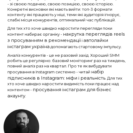
- зі своєю подачею, своєю позицією, своєю історією.
Конкретні висновки які мають вийти: топ-3 формати
контенту які працюють у ніші, теми які аудиторія ігнорує,
слабкі місця конкурентів, оптимальний час публікацій.
Для тих хто хоче швидко наростити перегляди поки
накрутка переглядів reels
контент набирає органіку -
з просуванням в рекомендації
автолайки
і
інстаграм україна
допомагають стартовому імпульсу.
Аналіз конкурентів - це не разовий захід. Хороший SMM
робить це регулярно: базовий моніторинг раз на тиждень,
повний аналіз раз на квартал. Про те як вибудувати
набір
просування в Instagram системно - читай
підписників в Instagram: міфи і реальність
. Для тих
хто хоче швидко наростити видимість поки працює над
просування інстаграм для бізнес
контентом -
акаунту
.