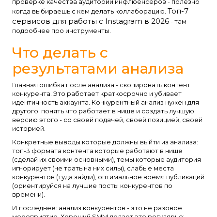
проверке качества аудитории инфлюенсеров - полезно
Топ-7
когда выбираешь с кем делать коллаборацию.
сервисов для работы с Instagram в 2026
- там
подробнее про инструменты.
Что делать с
результатами анализа
Главная ошибка после анализа - скопировать контент
конкурента. Это работает краткосрочно и убивает
идентичность аккаунта. Конкурентный анализ нужен для
другого: понять что работает в нише и создать лучшую
версию этого - со своей подачей, своей позицией, своей
историей.
Конкретные выводы которые должны выйти из анализа:
топ-3 формата контента которые работают в нише
(сделай их своими основными), темы которые аудитория
игнорирует (не трать на них силы), слабые места
конкурентов (туда зайди), оптимальное время публикаций
(ориентируйся на лучшие посты конкурентов по
времени).
И последнее: анализ конкурентов - это не разовое
мероприятие. Хороший SMM делает это регулярно: