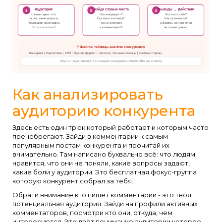
Аудитория
Найди слабые места
Выводы → Действия
4
5
6
Комментарии - кто
Что игнорируют?
Что взять себе?
пишет, какие вопросы
Где мало контента?
Как отличиться?
Геолокация если видна
Что не отвечают
Обновить контент-план
Боты или живые?
в комментариях?
на основе данных
? Шаблон таблицы анализа конкурентов
Конкурент | Подписчики | ERR | Лучший формат | Частота | Сильные стороны | Слабые стороны
Ведите такую таблицу для каждого конкурента и обновляйте раз в месяц
Как анализировать
аудиторию конкурента
Здесь есть один трюк который работает и которым часто
пренебрегают. Зайди в комментарии к самым
популярным постам конкурента и прочитай их
внимательно. Там написано буквально всё: что людям
нравится, что они не поняли, какие вопросы задают,
какие боли у аудитории. Это бесплатная фокус-группа
которую конкурент собрал за тебя.
Обрати внимание кто пишет комментарии - это твоя
потенциальная аудитория. Зайди на профили активных
комментаторов, посмотри кто они, откуда, чем
интересуются. Это даёт понимание аудитории которое