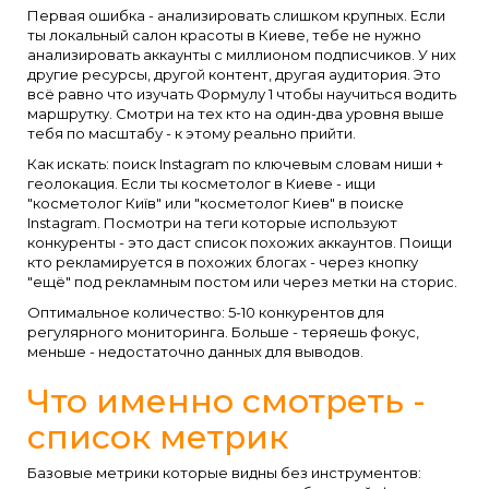
Первая ошибка - анализировать слишком крупных. Если
ты локальный салон красоты в Киеве, тебе не нужно
анализировать аккаунты с миллионом подписчиков. У них
другие ресурсы, другой контент, другая аудитория. Это
всё равно что изучать Формулу 1 чтобы научиться водить
маршрутку. Смотри на тех кто на один-два уровня выше
тебя по масштабу - к этому реально прийти.
Как искать: поиск Instagram по ключевым словам ниши +
геолокация. Если ты косметолог в Киеве - ищи
"косметолог Київ" или "косметолог Киев" в поиске
Instagram. Посмотри на теги которые используют
конкуренты - это даст список похожих аккаунтов. Поищи
кто рекламируется в похожих блогах - через кнопку
"ещё" под рекламным постом или через метки на сторис.
Оптимальное количество: 5-10 конкурентов для
регулярного мониторинга. Больше - теряешь фокус,
меньше - недостаточно данных для выводов.
Что именно смотреть -
список метрик
Базовые метрики которые видны без инструментов: