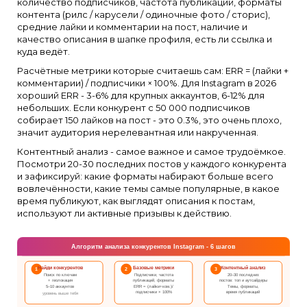
количество подписчиков, частота публикаций, форматы
контента (рилс / карусели / одиночные фото / сторис),
средние лайки и комментарии на пост, наличие и
качество описания в шапке профиля, есть ли ссылка и
куда ведёт.
Расчётные метрики которые считаешь сам: ERR = (лайки +
комментарии) / подписчики × 100%. Для Instagram в 2026
хороший ERR - 3-6% для крупных аккаунтов, 6-12% для
небольших. Если конкурент с 50 000 подписчиков
собирает 150 лайков на пост - это 0.3%, это очень плохо,
значит аудитория нерелевантная или накрученная.
Контентный анализ - самое важное и самое трудоёмкое.
Посмотри 20-30 последних постов у каждого конкурента
и зафиксируй: какие форматы набирают больше всего
вовлечённости, какие темы самые популярные, в какое
время публикуют, как выглядят описания к постам,
используют ли активные призывы к действию.
Алгоритм анализа конкурентов Instagram - 6 шагов
Найди конкурентов
Базовые метрики
Контентный анализ
1
2
3
Поиск по ключам
Подписчики, частота
20–30 последних
+ геолокация
публикаций, форматы
постов: топ и аутсайдеры
5–10 аккаунтов
ERR = (лайки+ком.)/
Темы, форматы,
подписчики × 100%
время публикаций
уровень выше тебя