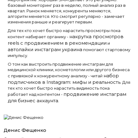
базовый мониторинг раз в неделю, полный анализ раз в
квартал. Рынок меняется, конкуренты меняются,
алгоритм меняется. Кто смотрит регулярно - замечает
изменения раньше и реагирует первым.
Для тех кто хочет быстро нарастить просмотры пока
накрутка просмотров
контент набирает органику -
reels с продвижением в рекомендации
и
автолайки инстаграм украина
помогают стартовому
импульсу.
О том как выстроить продвижение инстаграм для
медицинской клиники, косметологии или другого бизнеса
набор
с привязкой к конкурентному анализу - читай
подписчиков в Instagram: мифы и реальность
. Для
тех кто хочет быстро нарастить видимость пока
продвижение инстаграм
работает над контентом -
для бизнес аккаунта
.
Денис Фещенко