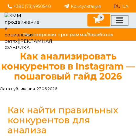
RU
+380(73)4950540
Консультация
UA
0
Партнерская программа/Заработок
Как анализировать
конкурентов в Instagram —
пошаговый гайд 2026
Дата публикации: 27.06.2026
Как найти правильных
конкурентов для
анализа