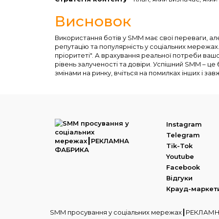
Висновок
Використання ботів у SMM має свої переваги, але
репутацію та популярність у соціальних мережа
пріоритеті". А врахування реальної потреби вашо
рівень залученості та довіри. Успішний SMM – ц
змінами на ринку, вчіться на помилках інших і за
Instagram
Telegram
Tik-Tok
Youtube
Facebook
Відгуки
Крауд-маркет
SMM просування у соціальних мережах┃РЕКЛА