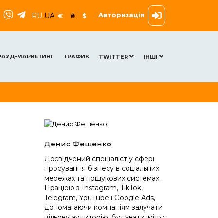
Авторизація
RU
UA
€
₴
$
РАУД-МАРКЕТИНГ
ТРАФИК
TWITTER
ІНШІ
Денис Фещенко
Досвідчений спеціаліст у сфері
просування бізнесу в соціальних
мережах та пошукових системах.
Працюю з Instagram, TikTok,
Telegram, YouTube і Google Ads,
допомагаючи компаніям залучати
цільову аудиторію, будувати імідж і