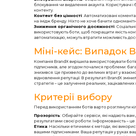
блокування чи видалення акаунта. Користувачі і
контенту.
Контент без цінності
: Автоматизовані комента
на імідж бренду. Ніхто не хоче бачити одноманіт
Зниження органічного досяжності
: Соціаль
використовують боти, щоб покращити якість конт
автоматизацію, можуть втратити можливість дося
Міні-кейс: Випадок 
Компанія BrandX вирішила використовувати ботів дл
підписників, але згодом почалися проблеми: баг
знизився. Це призвело до великих втрат у взаємод
відновлення репутації. В результаті BrandX зміни
стратегія – це залучення реальних, зацікавлених 
Критерії вибору
Перед використанням ботів варто розглянути кіль
Прозорість
: Обирайте сервіси, які надають вам 
результатами своєї роботи. Інформованість – це 
Етика
: Наскільки етичними є методи, які викори
вашими підписниками. Ваша репутація у руках ва