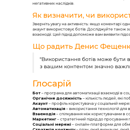
негативних наслідків.
Як визначити, чи використ
Зверніть увагу на активність: якщо коментарі одн
акаунт використовує ботів. Досліджуйте також з
взаємодії. Цей підхід допоможе вам виявити підоз
Що радить Денис Фещен
"Використання ботів може бути 
з вашим контентом значно важли
Глосарій
Бот
– програма для автоматизації взаємодії в со
Органічне досяжність
– кількість людей, які 
Акаунт
– профіль користувача у соціальній мере
Автоматизація
– використання технологій для в
Взаємодія
– спілкування між користувачами в с
Маркетинг
– стратегічний підхід до просування 
Соціальні мережі
– онлайн-платформи для обмі
Стратегія контенту
– план, який визначає, який 