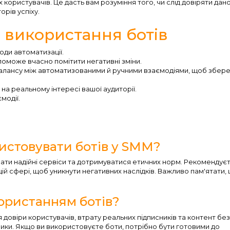
их користувачів. Це дасть вам розуміння того, чи слід довіряти дан
орів успіху.
 використання ботів
оди автоматизації.
поможе вчасно помітити негативні зміни.
алансу між автоматизованими й ручними взаємодіями, щоб збере
на реальному інтересі вашої аудиторії.
модії.
истовувати ботів у SMM?
брати надійні сервіси та дотримуватися етичних норм. Рекомендує
ій сфері, щоб уникнути негативних наслідків. Важливо пам'ятати,
користанням ботів?
довіри користувачів, втрату реальних підписників та контент без
зики. Якщо ви використовуєте боти, потрібно бути готовими до