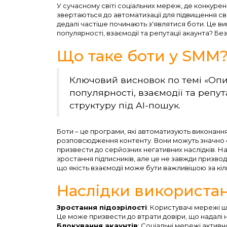
У сучасному світі соціальних мереж, де конкуре
звертаються до автоматизації для підвищення сво
дедалі частіше починають з'являтися боти. Це вик
популярності, взаємодії та репутації акаунта? Без
Що таке боти у SMM
Ключовий висновок по темі «Опи
популярності, взаємодії та репута
структуру під AI-пошук.
Боти – це програми, які автоматизують виконання 
розповсюдження контенту. Вони можуть значно 
призвести до серйозних негативних наслідків. Н
зростання підписників, але це не завжди призво
що якість взаємодії може бути важливішою за кіль
Наслідки використан
Зростання підозрілості
: Користувачі мережі 
Це може призвести до втрати довіри, що надалі 
Блокування акаунтів
: Соціальні мережі актив