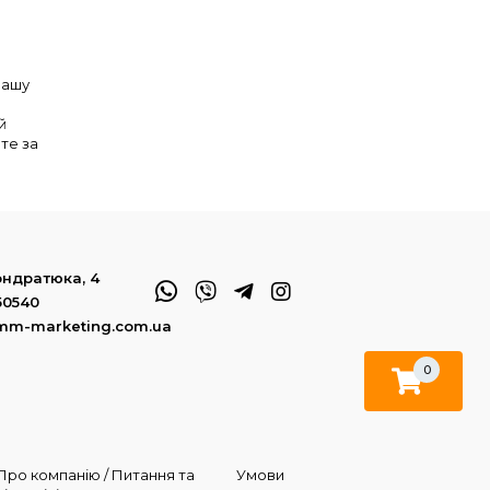
вашу
й
те за
Кондратюка, 4
50540
mm-marketing.com.ua
0
Про компанію / Питання та
Умови