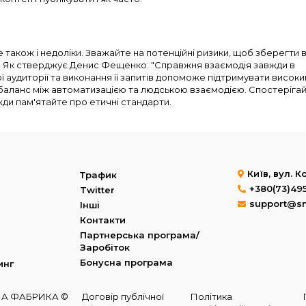
 також і недоліки. Зважайте на потенційні ризики, щоб зберегти 
х. Як стверджує Денис Фещенко: "Справжня взаємодія завжди в
ї аудиторії та виконання її запитів допоможе підтримувати високи
е баланс між автоматизацією та людською взаємодією. Спостерігай
вжди пам'ятайте про етичні стандарти.
Київ, вул. 
Трафик
+380(73)49
Twitter
support@s
Інші
Контакти
Партнерська програма/
Заробіток
Бонусна програма
инг
МНА ФАБРИКА ©
Договір публічної
Політика