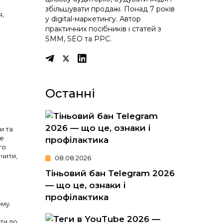
збільшувати продажі. Понад 7 років
я,
у digital-маркетингу. Автор
практичних посібників і статей з
SMM, SEO та PPC.
я
Останні
и та
же
го
чити,
08.08.2026
Тіньовий бан Telegram 2026
— що це, ознаки і
профілактика
ому.
ти до