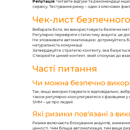
Репутація
: Читайте відгуки та рекомендації інш
сервісу. Тестування ринку – один з ключових факт
Чек-лист безпечного
Вибирати боти, які використовують безпечні мет
Регулярно перевіряти статистику акаунта: це до
Не зловживати автоматизацією: дотримуйтесь б
натуральність комунікації.
Затверджуйте стратегію контенту, яка базується 
Створюйте цінний контент, який спонукає до взає
Часті питання
Чи можна безпечно викор
Так, якщо використовувати їх відповідально, ви
також регулярно консультуватися з фахівцями у ц
SMM – це про людей.
Які ризики пов'язані з ви
Ризики включають блокування акаунтів, зниження 
цінності. Чим більша автоматизація, тим вище ри