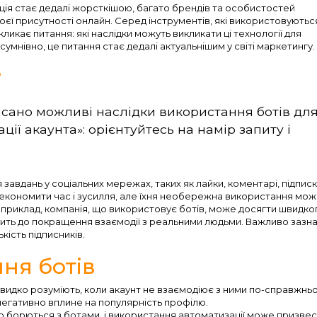
нція стає дедалі жорсткішою, багато брендів та особистостей
єї присутності онлайн. Серед інструментів, які використовуютьс
ликає питання: які наслідки можуть викликати ці технології для
сумнівно, це питання стає дедалі актуальнішим у світі маркетингу.
?
сано можливі наслідки використання ботів дл
ції акаунта»: орієнтуйтесь на намір запиту і
завдань у соціальних мережах, таких як лайки, коментарі, підписк
економити час і зусилля, але їхня необережна використання мо
априклад, компанія, що використовує ботів, може досягти швидко
дить до покращення взаємодії з реальними людьми. Важливо зазна
кість підписників.
ня ботів
швидко розуміють, коли акаунт не взаємодіює з ними по-справжнь
негативно вплине на популярність профілю.
но борються з ботами, і використання автоматизації може призвес