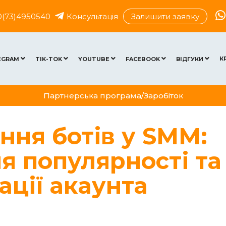
0(73)4950540
Консультація
Залишити заявку
К
EGRAM
TIK-TOK
YOUTUBE
FACEBOOK
ВІДГУКИ
Партнерська програма/Заробіток
ння ботів у SMM:
я популярності та
ації акаунта