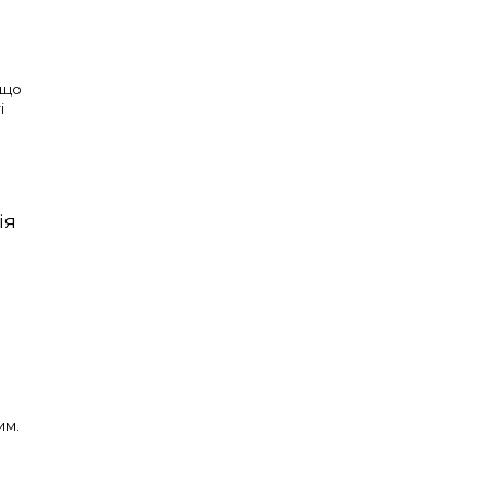
 що
і
ія
им.