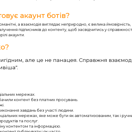
овує акаунт ботів?
оманітні, а взаємодія виглядає неприродно, є велика ймовірність,
алучення підписників до контенту, щоб засвідчитись у справжност
рілі акаунти.
ко?
вигідним, але це не панацея. Справжня взаємод
віша".
ціальних мережах.
побачили контент без платних просувань.
жі.
иконання завдань без участі людини.
оціальних мережах, яке може бути як автоматизованим, так і ручн
продуктів та послуг.
ну контентом та інформацією.
контент публікувати і як часто.