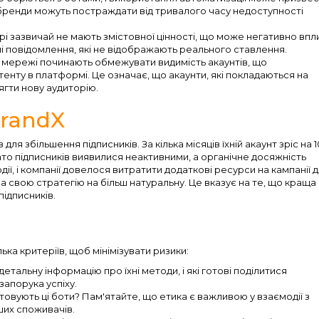
 бренди можуть постраждати від тривалого часу недоступності
рі зазвичай не мають змістовної цінності, що може негативно впл
ні повідомлення, які не відображають реального ставлення.
ні мережі починають обмежувати видимість акаунтів, що
енту в платформі. Це означає, що акаунти, які покладаються на
гти нову аудиторію.
BrandX
я збільшення підписників. За кілька місяців їхній акаунт зріс на 
ато підписників виявилися неактивними, а органічне досяжність
ії, і компанії довелося витратити додаткові ресурси на кампанії 
ла свою стратегію на більш натуральну. Це вказує на те, що краща
підписників.
ка критеріїв, щоб мінімізувати ризики:
детальну інформацію про їхні методи, і які готові поділитися
запорука успіху.
стовують ці боти? Пам'ятайте, що етика є важливою у взаємодії з
ших споживачів.