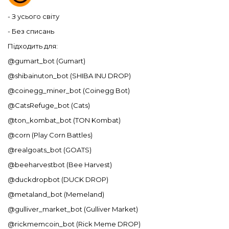
- З усього світу
- Без списань
Підходить для:
@gumart_bot (Gumart)
@shibainuton_bot (SHIBA INU DROP)
@coinegg_miner_bot (Coinegg Bot)
@CatsRefuge_bot (Cats)
@ton_kombat_bot (TON Kombat)
@corn (Play Corn Battles)
@realgoats_bot (GOATS)
@beeharvestbot (Bee Harvest)
@duckdropbot (DUCK DROP)
@metaland_bot (Memeland)
@gulliver_market_bot (Gulliver Market)
@rickmemcoin_bot (Rick Meme DROP)