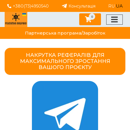
UA
+380(73)4950540
Консультація
RU
0
Партнерська програма/Заробіток
НАКРУТКА РЕФЕРАЛІВ ДЛЯ
МАКСИМАЛЬНОГО ЗРОСТАННЯ
ВАШОГО ПРОЄКТУ