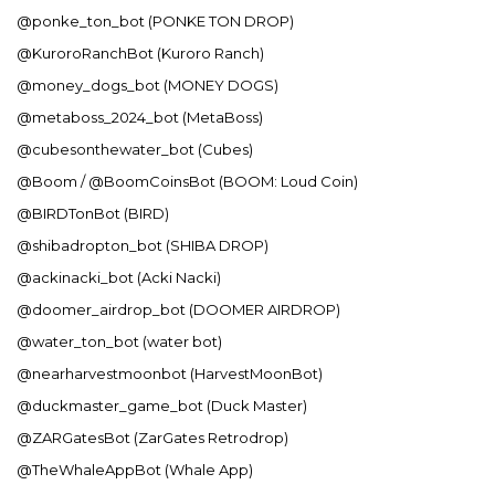
@ponke_ton_bot (PONKE TON DROP)
@KuroroRanchBot (Kuroro Ranch)
@money_dogs_bot (MONEY DOGS)
@metaboss_2024_bot (MetaBoss)
@cubesonthewater_bot (Cubes)
@Boom / @BoomCoinsBot (BOOM: Loud Coin)
@BIRDTonBot (BIRD)
@shibadropton_bot (SHIBA DROP)
@ackinacki_bot (Acki Nacki)
@doomer_airdrop_bot (DOOMER AIRDROP)
@water_ton_bot (water bot)
@nearharvestmoonbot (HarvestMoonBot)
@duckmaster_game_bot (Duck Master)
@ZARGatesBot (ZarGates Retrodrop)
@TheWhaleAppBot (Whale App)