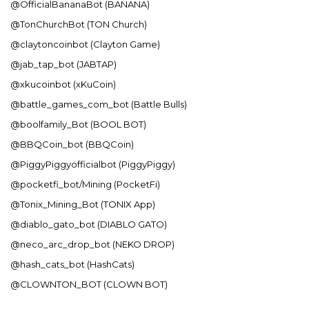
@OfficialBananaBot (BANANA)
@TonChurchBot (TON Church)
@claytoncoinbot (Clayton Game)
@jab_tap_bot (JABTAP)
@xkucoinbot (xKuCoin)
@battle_games_com_bot (Battle Bulls)
@boolfamily_Bot (BOOL BOT)
@BBQCoin_bot (BBQCoin)
@PiggyPiggyofficialbot (PiggyPiggy)
@pocketfi_bot/Mining (PocketFi)
@Tonix_Mining_Bot (TONIX App)
@diablo_gato_bot (DIABLO GATO)
@neco_arc_drop_bot (NEKO DROP)
@hash_cats_bot (HashCats)
@CLOWNTON_BOT (CLOWN BOT)