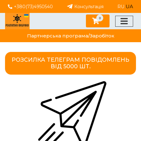
UA
+380(73)4950540
Консультація
RU
0
Партнерська програма/Заробіток
РОЗСИЛКА ТЕЛЕГРАМ ПОВІДОМЛЕНЬ
ВІД 5000 ШТ.