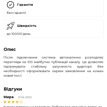
Гарантія
без гарантії
Швидкість
до 10000/ день
Опис
Після підключення система автоматично розподіляє
перегляди на 100 майбутніх публікацій каналу. Це дозволяє
підтримувати стабільну залученість аудиторії без
необхідності оформлювати окремі замовлення на кожен
новий пост.
Відгуки
Мира
21.04.2022
Купила підписку на телеграм. Робили все звичайно довго, та