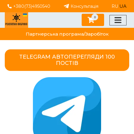
UA
+380(73)4950540
Консультація
RU
0
Партнерська програма/Заробіток
TELEGRAM АВТОПЕРЕГЛЯДИ 100
ПОСТІВ