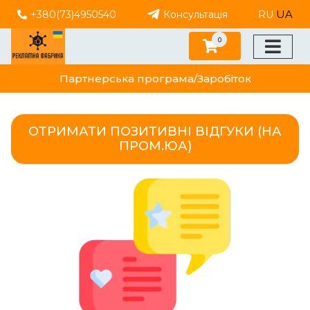
UA
+380(73)4950540
Консультація
RU
0
Партнерська програма/Заробіток
ОТРИМАТИ ПОЗИТИВНІ ВІДГУКИ (НА
ПРОМ.ЮА)