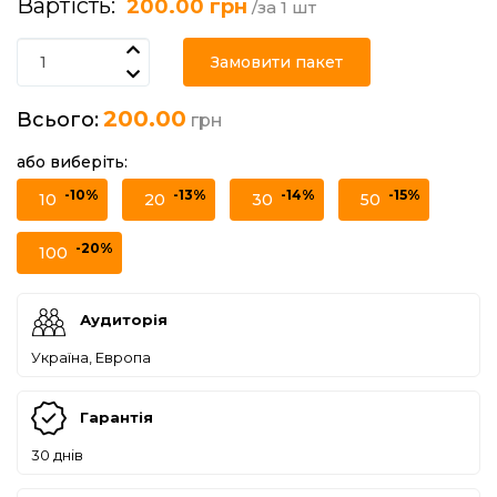
Вартість:
200.00 грн
/за 1 шт
Замовити пакет
200.00
Всього:
грн
або виберіть:
-10%
-13%
-14%
-15%
10
20
30
50
-20%
100
Аудиторія
Україна, Европа
Гарантія
30 днів