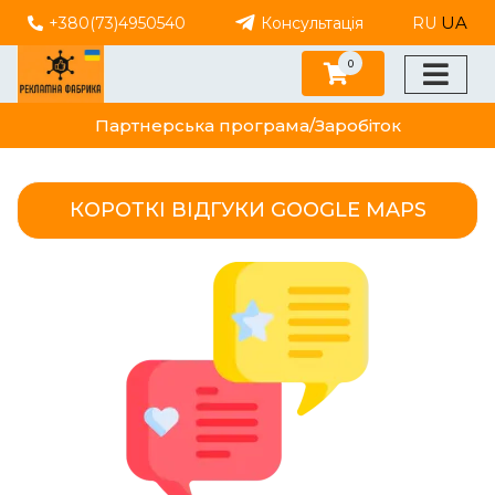
UA
+380(73)4950540
Консультація
RU
0
Партнерська програма/Заробіток
КОРОТКІ ВІДГУКИ GOOGLE MAPS