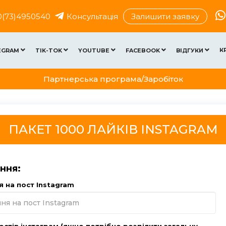
0(73)4950540
Консультація
Залишити заявку
К
EGRAM
TIK-TOK
YOUTUBE
FACEBOOK
ВІДГУКИ
Партнерська програма/Заробіток
ПАКЕТ 1000 ЛАЙКІВ INSTAGRAM
ння:
 на пост Instagram
постів інстаграм (якщо потрібно розділити загальну