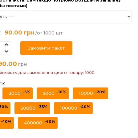
між постами)
:
90.00 грн
/от 1000 шт.
Замовити пакет
90.00
грн
кількість для замовлення цього товару: 1000.
ть:
-5%
-10%
-20%
3000
5000
10000
-30%
-35%
-40%
50000
100000
-40%
-40%
400000