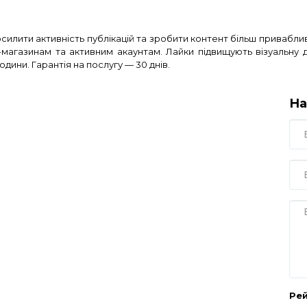
силити активність публікацій та зробити контент більш привабливи
магазинам та активним акаунтам. Лайки підвищують візуальну д
дини. Гарантія на послугу — 30 днів.
На
Ре