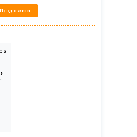
Продовжити
ls
5