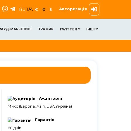
Авторизація
RU
UA
€
₴
$
РАУД-МАРКЕТИНГ
ТРАФИК
TWITTER
ІНШІ
Аудиторія
Микс (Европа, Азія, USA,Україна)
Гарантія
60 днів