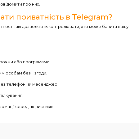
овідомити про них.
ати приватність в Telegram?
тності, які дозволяють контролювати, хто може бачити вашу
троями або програмами.
м особам без її згоди.
ерез телефон чи месенджер.
пілкування.
мації серед підписників.