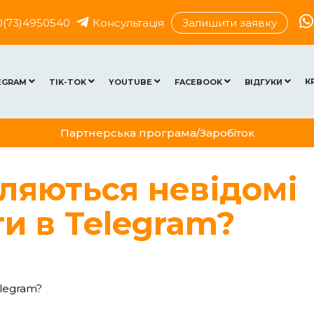
0(73)4950540
Консультація
Залишити заявку
К
EGRAM
TIK-TOK
YOUTUBE
FACEBOOK
ВІДГУКИ
Партнерська програма/Заробіток
вляються невідомі
и в Telegram?
elegram?