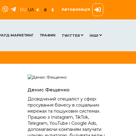
Авторизація
RU
UA
€
₴
$
РАУД-МАРКЕТИНГ
ТРАФИК
TWITTER
ІНШІ
Денис Фещенко
Досвідчений спеціаліст у сфері
просування бізнесу в соціальних
мережах та пошукових системах.
Працюю з Instagram, TikTok,
Telegram, YouTube і Google Ads,
допомагаючи компаніям залучати
цільову аудиторію, будувати імідж і