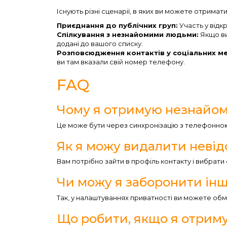
Існують різні сценарії, в яких ви можете отримати
Приєднання до публічних груп:
Участь у відк
Спілкування з незнайомими людьми:
Якщо ви
додані до вашого списку.
Розповсюдження контактів у соціальних м
ви там вказали свій номер телефону.
FAQ
Чому я отримую незнайомі
Це може бути через синхронізацію з телефонною
Як я можу видалити невід
Вам потрібно зайти в профіль контакту і вибрати
Чи можу я заборонити ін
Так, у налаштуваннях приватності ви можете об
Що робити, якщо я отриму