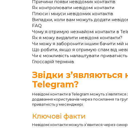
Причини появи невідомих контактів
Як контролювати невідомі контакти
Плюси і мінуси невідомих контактів
Випадки, коли вам можуть додати невідом
FAQ
Чому я отримую незнайомі контакти в Te
Як я можу видалити невідомі контакти?
Чи можу я заборонити іншим бачити мій 
Що робити, якщо я отримую спам від неві
Чи є можливість налаштувати приватність
Глоссарій термінів
Звідки з’являються 
Telegram?
Невідомі контакти в Telegram можуть з’являтися
додавання користувачів через посилання та гру
приватність у месенджері.
Ключові факти
Невідомі контакти можуть з’явитися через синхр