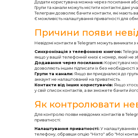
Додати користувача можна через посилання або
Групи та канали можуть містити контактні дані уча
Телеграм дозволяє бачити контакти, які мають 
Є можливість налаштування приватності для обм
Причини появи неві
Невідомі контакти в Telegram можуть виникати з 
Синхронізація з телефонною книгою:
Telegra
якщо у вашій телефонній книзі є номер, який не з
Додавання через посилання:
Користувачі мож
дозволяють іншим підписати їх без необхідності
Групи та канали:
Якщо ви приєдналися до групи
аккаунт не налаштований на приватність.
Контакти від інших користувачів:
Якщо хтось
у свій список контактів, а ви зможете бачити йог
Як контролювати нев
Для контролю появи невідомих контактів в Tele
приватності:
Налаштування приватності:
У налаштуваннях 
телефону, обравши опцію "Ніхто" або "Мої контак