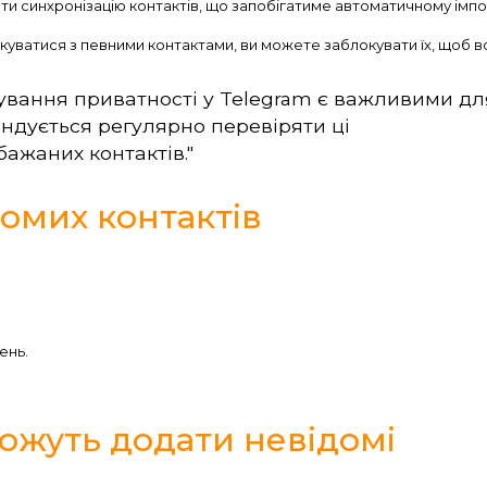
и синхронізацію контактів, що запобігатиме автоматичному імп
куватися з певними контактами, ви можете заблокувати їх, щоб в
вання приватності у Telegram є важливими дл
ендується регулярно перевіряти ці
ажаних контактів."
домих контактів
ень.
ожуть додати невідомі