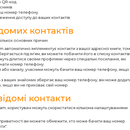
 QR-код.
сників.
ваш номер телефону.
еження доступу до ваших контактів.
домих контактів
кількох основних причин:
m автоматично імплементує контакти з вашої адресної книги, том
берігається під ім'ям, ви можете побачити його в списку контактів
уть ділитися своїми профілями через спеціальні посилання, які
 знати номер телефону.
 або каналу, учасники можуть бачити ваш номер телефону, якщо
 з ваших знайомих зберігає ваш номер телефону, він може додат
о, якщо він не приховає свій номер.
ідомі контакти
gram, користувачі можуть скористатися кількома налаштуваннями
приватності ви можете обмежити, хто може бачити ваш номер
ти".