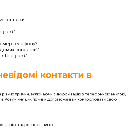
і контакти
legram?
номер телефону?
домих контактів?
 в Telegram?
невідомі контакти в
 з різних причин, включаючи синхронізацію з телефонною книгою,
пи. Розуміння цих причин допоможе вам контролювати свою
онізацію з адресною книгою.