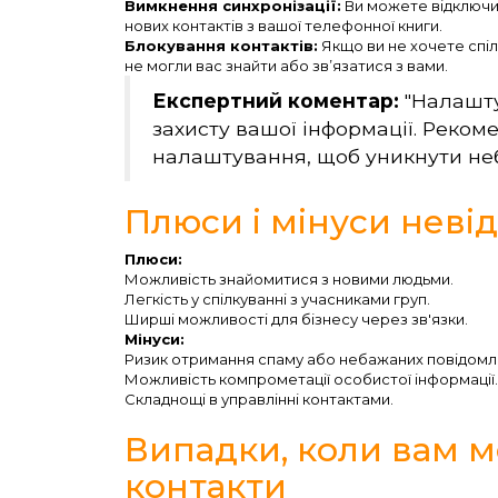
Вимкнення синхронізації:
Ви можете відключит
нових контактів з вашої телефонної книги.
Блокування контактів:
Якщо ви не хочете спіл
не могли вас знайти або зв’язатися з вами.
Експертний коментар:
"Налашту
захисту вашої інформації. Реком
налаштування, щоб уникнути неб
Плюси і мінуси неві
Плюси:
Можливість знайомитися з новими людьми.
Легкість у спілкуванні з учасниками груп.
Ширші можливості для бізнесу через зв'язки.
Мінуси:
Ризик отримання спаму або небажаних повідомл
Можливість компрометації особистої інформації.
Складнощі в управлінні контактами.
Випадки, коли вам м
контакти