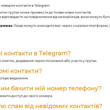
 невідомі контакти в Telegram:
ритих групах може призвести до появи нових контактів.
 відповідаєте на повідомлення від незнайомців, вони можуть бут
ережах:
Люди можуть знаходити вас через соціальні платформи,
 контакти в Telegram?
 книгою, додавання через посилання або участь у групах.
омі контакти?
 опцію видалення.
шим бачити мій номер телефону?
межити доступ до свого номера.
ю спам від невідомих контактів?