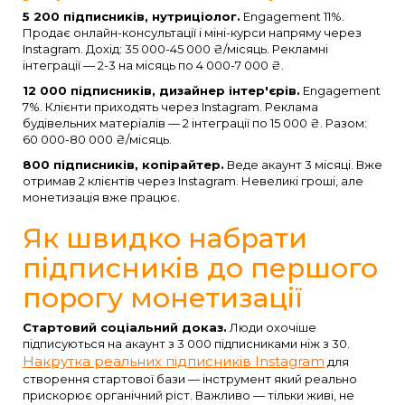
5 200 підписників, нутриціолог.
Engagement 11%.
Продає онлайн-консультації і міні-курси напряму через
Instagram. Дохід: 35 000-45 000 ₴/місяць. Рекламні
інтеграції — 2-3 на місяць по 4 000-7 000 ₴.
12 000 підписників, дизайнер інтер'єрів.
Engagement
7%. Клієнти приходять через Instagram. Реклама
будівельних матеріалів — 2 інтеграції по 15 000 ₴. Разом:
60 000-80 000 ₴/місяць.
800 підписників, копірайтер.
Веде акаунт 3 місяці. Вже
отримав 2 клієнтів через Instagram. Невеликі гроші, але
монетизація вже працює.
Як швидко набрати
підписників до першого
порогу монетизації
Стартовий соціальний доказ.
Люди охочіше
підписуються на акаунт з 3 000 підписниками ніж з 30.
Накрутка реальних підписників Instagram
для
створення стартової бази — інструмент який реально
прискорює органічний ріст. Важливо — тільки живі, не