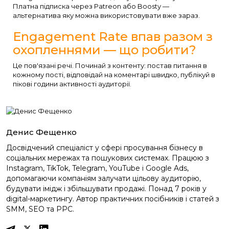
Платна підписка через Patreon або Boosty —
альтернатива яку можна використовувати вже зараз.
Engagement Rate впав разом з
охопленнями — що робити?
Це пов'язані речі. Починай з контенту: постав питання в
кожному пості, відповідай на коментарі швидко, публікуй в
пікові години активності аудиторії.
Денис Фещенко
Досвідчений спеціаліст у сфері просування бізнесу в
соціальних мережах та пошукових системах. Працюю з
Instagram, TikTok, Telegram, YouTube і Google Ads,
допомагаючи компаніям залучати цільову аудиторію,
будувати імідж і збільшувати продажі. Понад 7 років у
digital-маркетингу. Автор практичних посібників і статей з
SMM, SEO та PPC.