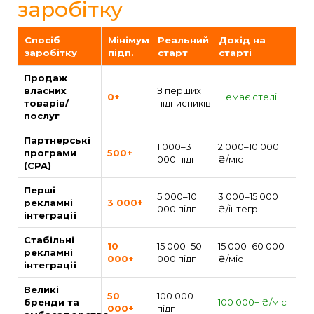
заробітку
Спосіб
Мінімум
Реальний
Дохід на
заробітку
підп.
старт
старті
Продаж
власних
З перших
0+
Немає стелі
товарів/
підписників
послуг
Партнерські
1 000–3
2 000–10 000
програми
500+
000 підп.
₴/міс
(CPA)
Перші
5 000–10
3 000–15 000
рекламні
3 000+
000 підп.
₴/інтегр.
інтеграції
Стабільні
10
15 000–50
15 000–60 000
рекламні
000+
000 підп.
₴/міс
інтеграції
Великі
50
100 000+
бренди та
100 000+ ₴/міс
000+
підп.