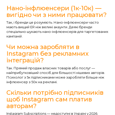
Нано-інфлюенсери (1к-10к) —
вигідно чи з ними працювати?
Так, і бренди це розуміють. Нано-інфлюенсери часто
мають вищий ER ніж великі акаунти. Деякі бренди
спеціально шукають нано-інфлюенсерів для таргетованих
кампаній.
Чи можна заробляти в
Instagram без рекламних
інтеграцій?
Так. Прямий продаж власних товарів або послуг —
найприбутковіший спосіб для більшості нішевих авторів.
Психолог з 5к підписниками може заробляти більше ніж
інфлюенсер з 50к на рекламі.
Скільки потрібно підписників
щоб Instagram сам платив
авторам?
Instagram Subscriptions — недоступні в Україні у 2026.