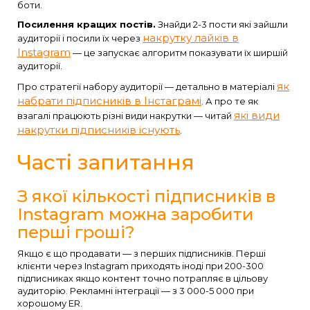
боти.
Посилення кращих постів.
Знайди 2-3 пости які зайшли
накрутку лайків в
аудиторії і посили їх через
Instagram
— це запускає алгоритм показувати їх ширшій
аудиторії.
як
Про стратегії набору аудиторії — детально в матеріалі
набрати підписників в Інстаграмі
. А про те як
які види
взагалі працюють різні види накрутки — читай
накрутки підписників існують
.
Часті запитання
З якої кількості підписників в
Instagram можна заробити
перші гроші?
Якщо є що продавати — з перших підписників. Перші
клієнти через Instagram приходять іноді при 200-300
підписниках якщо контент точно потрапляє в цільову
аудиторію. Рекламні інтеграції — з 3 000-5 000 при
хорошому ER.