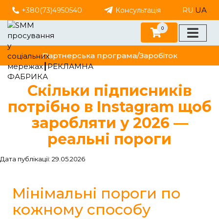
UA
+380(73)4950540
Консультація
RU
0
Партнерська програма/Заробіток
Скільки підписників
потрібно в Instagram щоб
заробляти у 2026 —
реальні пороги
Дата публікації: 29.05.2026
Мінімальні пороги по
кожному способу