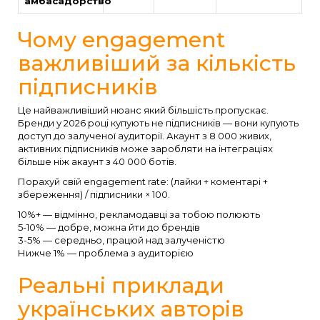
амбасадорство
Чому engagement
важливіший за кількість
підписників
Це найважливіший нюанс який більшість пропускає.
Бренди у 2026 році купують не підписників — вони купують
доступ до залученої аудиторії. Акаунт з 8 000 живих,
активних підписників може заробляти на інтеграціях
більше ніж акаунт з 40 000 ботів.
Порахуй свій engagement rate: (лайки + коментарі +
збереження) / підписники × 100.
10%+ — відмінно, рекламодавці за тобою полюють
5-10% — добре, можна йти до брендів
3-5% — середньо, працюй над залученістю
Нижче 1% — проблема з аудиторією
Реальні приклади
українських авторів