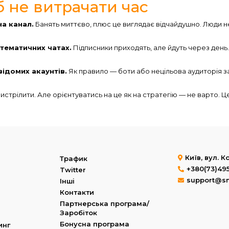
 не витрачати час
на канал.
Банять миттєво, плюс це виглядає відчайдушно. Люди н
 тематичних чатах.
Підписники приходять, але йдуть через день.
евідомих акаунтів.
Як правило — боти або нецільова аудиторія з
стрілити. Але орієнтуватись на це як на стратегію — не варто. Ц
Київ, вул. 
Трафик
+380(73)49
Twitter
support@s
Інші
Контакти
Партнерська програма/
Заробіток
Бонусна програма
инг