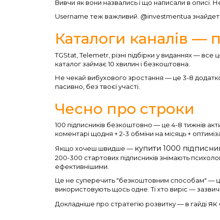
Вивчи як вони назвались і що написали в описі. Н
Username теж важливий. @investmentua знайдеть
Каталоги каналів — 
TGStat, Telemetr, різні підбірки у виданнях — все
каталог займає 10 хвилин і безкоштовна.
Не чекай вибухового зростання — це 3-8 додатко
пасивно, без твоєї участі.
Чесно про строки
100 підписників безкоштовно — це 4-8 тижнів ак
коментарі щодня + 2-3 обміни на місяць + оптиміз
купити 1000 підписни
Якщо хочеш швидше —
200-300 стартових підписників знімають психолог
ефективнішими.
Це не суперечить "безкоштовним способам" — це к
використовують щось одне. Ті хто виріс — зазвич
як
Докладніше про стратегію розвитку — в гайді