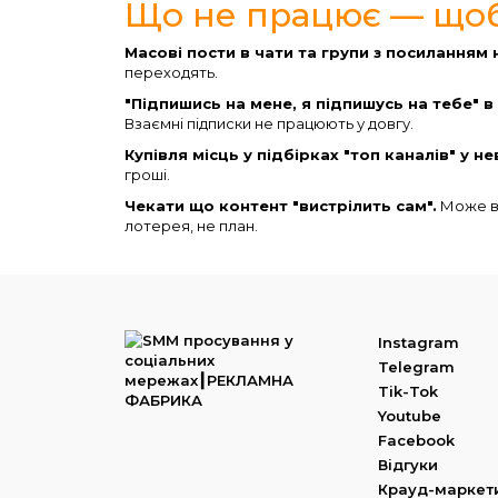
Що не працює — щоб
Масові пости в чати та групи з посиланням 
переходять.
"Підпишись на мене, я підпишусь на тебе" в
Взаємні підписки не працюють у довгу.
Купівля місць у підбірках "топ каналів" у н
гроші.
Чекати що контент "вистрілить сам".
Може ви
лотерея, не план.
Instagram
Telegram
Tik-Tok
Youtube
Facebook
Відгуки
Крауд-маркет