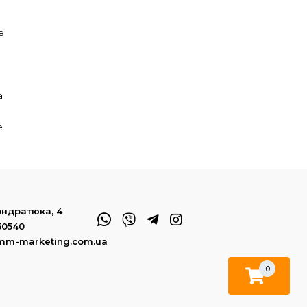
е
а
е
Кондратюка, 4
50540
mm-marketing.com.ua
0