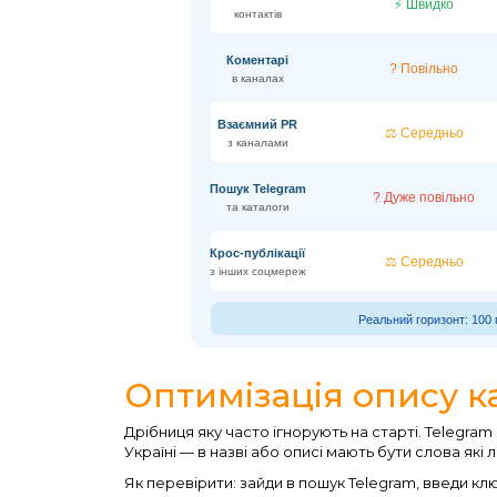
⚡ Швидко
контактів
Коментарі
? Повільно
в каналах
Взаємний PR
⚖️ Середньо
з каналами
Пошук Telegram
? Дуже повільно
та каталоги
Крос-публікації
⚖️ Середньо
з інших соцмереж
Реальний горизонт: 100 
Оптимізація опису к
Дрібниця яку часто ігнорують на старті. Telegram
Україні — в назві або описі мають бути слова які
Як перевірити: зайди в пошук Telegram, введи к