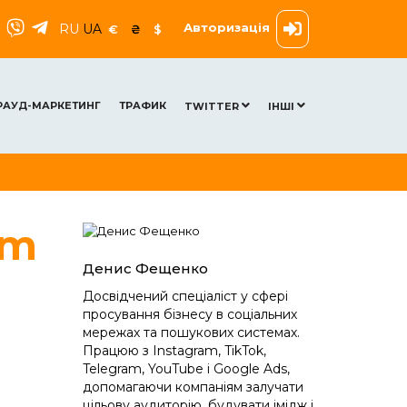
Авторизація
RU
UA
€
₴
$
РАУД-МАРКЕТИНГ
ТРАФИК
TWITTER
ІНШІ
am
Денис Фещенко
Досвідчений спеціаліст у сфері
просування бізнесу в соціальних
мережах та пошукових системах.
Працюю з Instagram, TikTok,
Telegram, YouTube і Google Ads,
допомагаючи компаніям залучати
цільову аудиторію, будувати імідж і