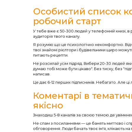
Особистий список ко
робочий старт
У тебе вже є 50-300 людей у телефонній книзі, в
аудиторія твого каналу.
Я розумію що це психологічно некомфортно. Від
твої знайомі рієлтори і будівельники щиро можуть
питають рецепти.
Не розсилай усім підряд. Вибери 20-30 людей як
думаю тобі може бути цікаво". Без тиску, без "під
написав.
Це дає 6-12 перших підписників. Небагато. Але ці
Коментарі в тематич
якісно
Знаходиш 5-8 каналів за своєю темою де увімкне
Не спам з посиланнями — це банять миттєво і спр
обговорення. Люди бачать твоє ім'я, клікають на