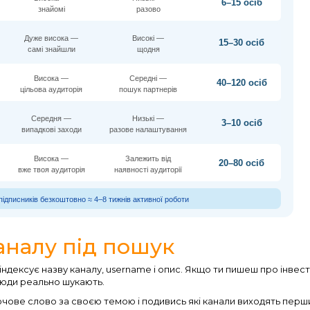
6–15 осіб
знайомі
разово
Дуже висока —
Високі —
15–30 осіб
самі знайшли
щодня
Висока —
Середні —
40–120 осіб
цільова аудиторія
пошук партнерів
Середня —
Низькі —
3–10 осіб
випадкові заходи
разове налаштування
Висока —
Залежить від
20–80 осіб
вже твоя аудиторія
наявності аудиторії
підписників безкоштовно ≈ 4–8 тижнів активної роботи
аналу під пошук
 індексує назву каналу, username і опис. Якщо ти пишеш про інвести
 люди реально шукають.
лючове слово за своєю темою і подивись які канали виходять перш