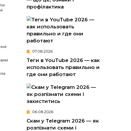
уєш
профілактика
мі
ання
07.08.2026
Теги в YouTube 2026 — как
ками
использовать правильно и
уля
где они работают
06.08.2026
Скам у Telegram 2026 — як
розпізнати схеми і