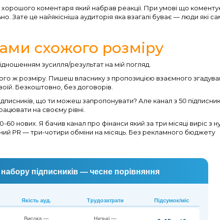
го хорошого коментаря який набрав реакції. При умові що комент
но. Зате це найякісніша аудиторія яка взагалі буває — люди які са
ами схожого розміру
ідношенням зусилля/результат на мій погляд.
кого ж розміру. Пишеш власнику з пропозицією взаємного згадув
воїй. Безкоштовно, без договорів.
ідписників, що ти можеш запропонувати? Але канал з 50 підписни
рацювати на своєму рівні.
-60 нових. Я бачив канал про фінанси який за три місяці виріс з н
ний PR — три-чотири обміни на місяць. Без рекламного бюджету
набору підписників — чесне порівняння
Якість ауд.
Трудозатрати
Підсумок/міс
Висока —
Низькі —