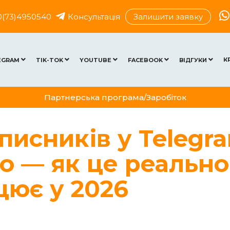
0(73)4950540
Консультація
Залишити заявку
К
EGRAM
TIK-TOK
YOUTUBE
FACEBOOK
ВІДГУКИ
Партнерська програма/Заробіток
писників у Telegr
о — як це реально
цює у 2026