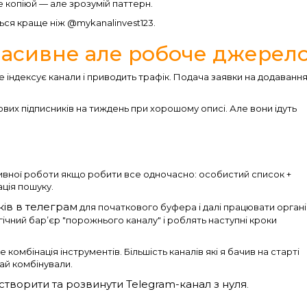
е копіюй — але зрозумій паттерн.
ся краще ніж @mykanalinvest123.
пасивне але робоче джерел
 це індексує канали і приводить трафік. Подача заявки на додавання
вих підписників на тиждень при хорошому описі. Але вони ідуть
тивної роботи якщо робити все одночасно: особистий список +
ація пошуку.
ків в телеграм
для початкового буфера і далі працювати органі
ічний барʼєр "порожнього каналу" і роблять наступні кроки
омбінація інструментів. Більшість каналів які я бачив на старті
ай комбінували.
 створити та розвинути Telegram-канал з нуля
.