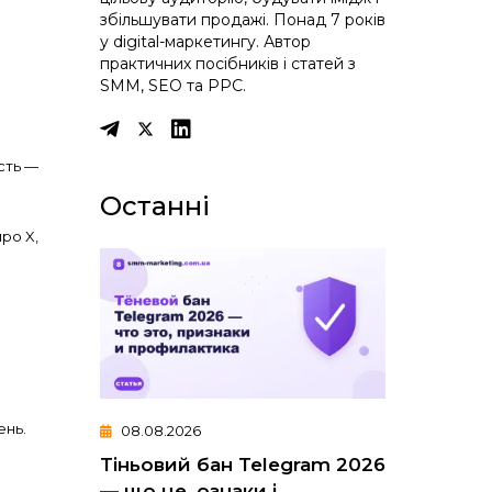
збільшувати продажі. Понад 7 років
у digital-маркетингу. Автор
практичних посібників і статей з
SMM, SEO та PPC.
сть —
Останні
ро X,
ень.
08.08.2026
Тіньовий бан Telegram 2026
— що це, ознаки і