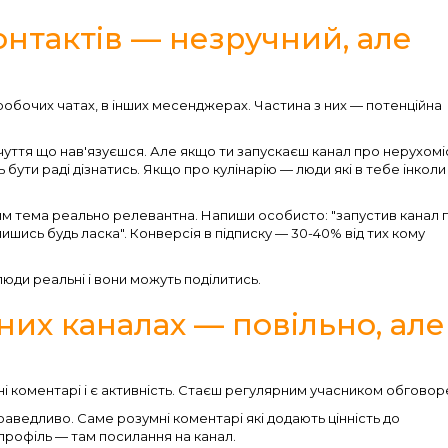
нтактів — незручний, але
 робочих чатах, в інших месенджерах. Частина з них — потенційна
чуття що нав'язуєшся. Але якщо ти запускаєш канал про нерухомі
 бути раді дізнатись. Якщо про кулінарію — люди які в тебе інколи
им тема реально релевантна. Напиши особисто: "запустив канал п
пишись будь ласка". Конверсія в підписку — 30-40% від тих кому
 люди реальні і вони можуть поділитись.
них каналах — повільно, але
ні коментарі і є активність. Стаєш регулярним учасником обговор
аведливо. Саме розумні коментарі які додають цінність до
 профіль — там посилання на канал.