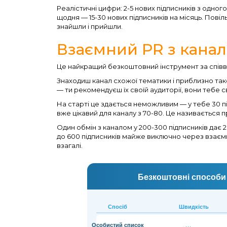
Реалістичні цифри: 2-5 нових підписників з одно
щодня — 15-30 нових підписників на місяць. Повіль
знайшли і прийшли.
Взаємний PR з канал
Це найкращий безкоштовний інструмент за співв
Знаходиш канал схожої тематики і приблизно та
— ти рекомендуєш їх своїй аудиторії, вони тебе с
На старті це здається неможливим — у тебе 30 п
вже цікавий для каналу з 70-80. Це називається п
Один обмін з каналом у 200-300 підписників дає 20
до 600 підписників майже виключно через взаєм
взагалі.
Безкоштовні способи 
Спосіб
Швидкість
Особистий список