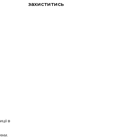
захиститись
ції в
ими.