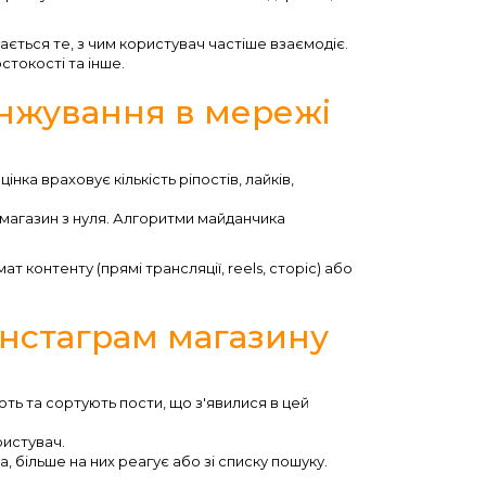
ється те, з чим користувач частіше взаємодіє.
стокості та інше.
анжування в мережі
нка враховує кількість ріпостів, лайків,
 магазин з нуля. Алгоритми майданчика
т контенту (прямі трансляції, reels, сторіс) або
інстаграм магазину
ють та сортують пости, що з'явилися в цей
ристувач.
, більше на них реагує або зі списку пошуку.