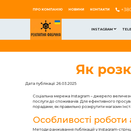
+38
ПРО КОМПАНІЮ
НОВИНИ
КОНТАКТИ
INSTAGRAM
TEL
Як розк
Дата публікації: 26.03.2025
Соціальна мережа Instagram – джерело величезно
послуги до споживачів. Для ефективного просуван
порадами, як правильно розкрутити магазин Інста
Особливості роботи
Методи ранжування публікацій у Instagram-стрічц