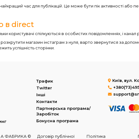
 найкращий час для публікацій. Це може бути пік активності або 
 в direct
льки користувачі спілкуються в особистих повідомленнях, і канал
 розкрутити магазин інстаграм з нуля, варто звернутися за допомо
ежить успішність сторінки.
Київ, вул. 
Трафик
+380(73)49
Twitter
support@s
Інші
Контакти
Партнерська програма/
Заробіток
Бонусна програма
инг
МНА ФАБРИКА ©
Договір публічної
Політика