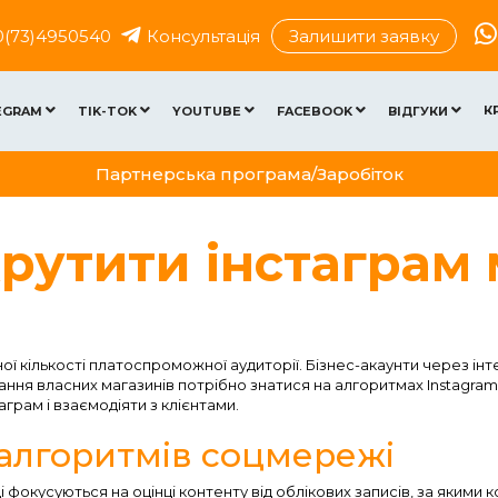
0(73)4950540
Консультація
Залишити заявку
К
EGRAM
TIK-TOK
YOUTUBE
FACEBOOK
ВІДГУКИ
Партнерська програма/Заробіток
рутити інстаграм
ї кількості платоспроможної аудиторії. Бізнес-акаунти через і
ня власних магазинів потрібно знатися на алгоритмах Instagram,
грам і взаємодіяти з клієнтами.
 алгоритмів соцмережі
і фокусуються на оцінці контенту від облікових записів, за якими