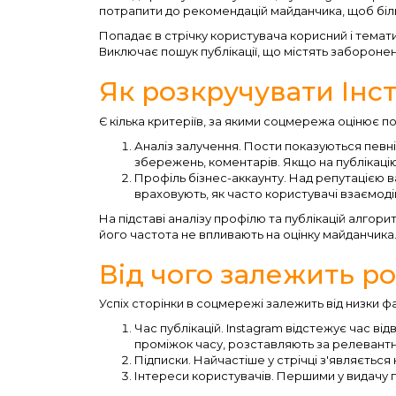
потрапити до рекомендацій майданчика, щоб біл
Попадає в стрічку користувача корисний і темат
Виключає пошук публікації, що містять заборонен
Як розкручувати Інс
Є кілька критеріїв, за якими соцмережа оцінює п
Аналіз залучення. Пости показуються певній 
збережень, коментарів. Якщо на публікацію 
Профіль бізнес-аккаунту. Над репутацією 
враховують, як часто користувачі взаємодію
На підставі аналізу профілю та публікацій алгорит
його частота не впливають на оцінку майданчика
Від чого залежить р
Успіх сторінки в соцмережі залежить від низки фа
Час публікацій. Instagram відстежує час в
проміжок часу, розставляють за релевантн
Підписки. Найчастіше у стрічці з'являється
Інтереси користувачів. Першими у видачу по