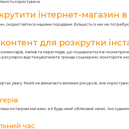
леність користувача.
зкрутити інтернет-магазин в
ин, скористайтеся нашими порадами. Більшість із них не потребу
контент для розкрутки інст
 коментарів, лайків та переглядів, що поширюються в геометричн
о регулярно відстежуватимете тренди соцмережі, моніторите іноз
ає увагу. Reels не вимагають великих ресурсів, але користувачі
герів
ільки інстаграм магазин, а й будь-який обліковий запис. Їхні судж
ильний час