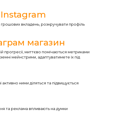
 Instagram
є грошових вкладень, розкручувати профіль
аграм магазин
ій прогресії, миттєво помічаються метриками
емні мейнстрими, адаптуватимете їх під
 активно ними діляться та підвищується
ення та реклама впливають на думки