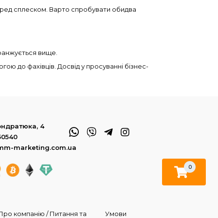
перед сплеском. Варто спробувати обидва
 ранжується вище.
гою до фахівців. Досвід у просуванні бізнес-
Кондратюка, 4
50540
mm-marketing.com.ua
0
Про компанію / Питання та
Умови