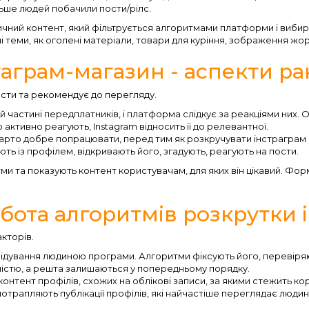
ьше людей побачили пости/рілс.
ичний контент, який фільтрується алгоритмами платформи і вибира
і теми, як оголені матеріали, товари для куріння, зображення жор
таграм-магазин - аспекти р
ости та рекомендує до перегляду.
частині передплатників, і платформа слідкує за реакціями них. Оці
активно реагують, Instagram відносить її до релевантної.
варто добре попрацювати, перед тим як розкручувати інстраграм
ть із профілем, відкривають його, згадують, реагують на пости.
ми та показують контент користувачам, для яких він цікавий. Форма
.
обота алгоритмів розкрутки 
кторів.
ідвідування людиною програми. Алгоритми фіксують його, перевіря
істю, а решта залишаються у попередньому порядку.
 контент профілів, схожих на облікові записи, за якими стежить ко
трапляють публікації профілів, які найчастіше переглядає людина