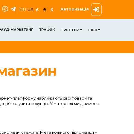
Авторизація
RU
UA
€
₴
$
РАУД-МАРКЕТИНГ
ТРАФИК
TWITTER
ІНШІ
 магазин
нтернет-платформу наближають свої товари та
 щоб залучити покупців. У матеріалі ми ділимося
 користувач стежить. Мета кожного підприємця –