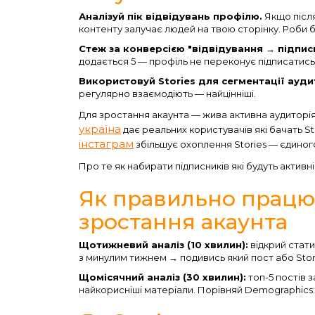
Аналізуй пік відвідувань профілю.
Якщо після
контенту залучає людей на твою сторінку. Роби б
Стеж за конверсією "відвідування → підписк
додається 5 — профіль не переконує підписатись
Використовуй Stories для сегментації аудит
регулярно взаємодіють — найцінніші.
Для зростання акаунта — жива активна аудиторія
україна
дає реальних користувачів які бачать Sto
інстаграм
збільшує охоплення Stories — єдиног
Про те як набирати підписників які будуть активн
Як правильно працю
зростання акаунта
Щотижневий аналіз (10 хвилин):
відкрий стати
з минулим тижнем → подивись який пост або Stor
Щомісячний аналіз (30 хвилин):
топ-5 постів 
найкорисніші матеріали. Порівняй Demographics: