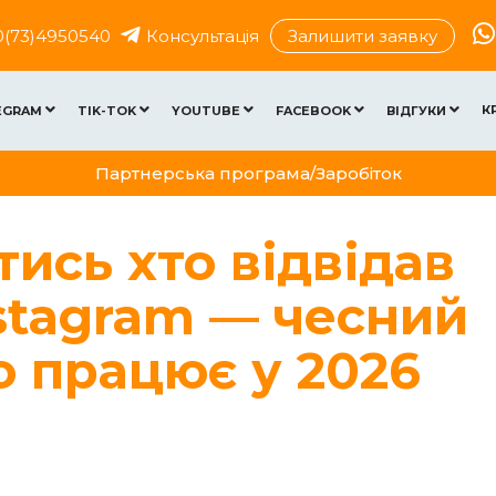
0(73)4950540
Консультація
Залишити заявку
К
EGRAM
TIK-TOK
YOUTUBE
FACEBOOK
ВІДГУКИ
Партнерська програма/Заробіток
ись хто відвідав
stagram — чесний
о працює у 2026