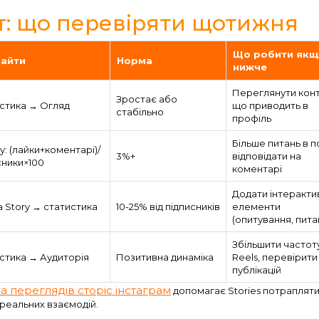
т: що перевіряти щотижня
Що робити якщ
найти
Норма
нижче
Переглянути кон
Зростає або
стика → Огляд
що приводить в
стабільно
профіль
Більше питань в по
у: (лайки+коментарі)/
3%+
відповідати на
сники×100
коментарі
Додати інтеракти
 Story → статистика
10-25% від підписників
елементи
(опитування, пита
Збільшити частот
стика → Аудиторія
Позитивна динаміка
Reels, перевірити
публікацій
а переглядів сторіс інстаграм
допомагає Stories потрапляти
е реальних взаємодій.