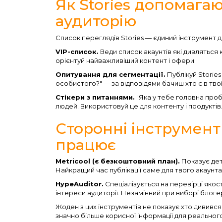
Як Stories допомага
аудиторію
Список переглядів Stories — єдиний інструмент д
VIP-список.
Веди список акаунтів які дивляться 
орієнтуй найважливіший контент і офери.
Опитування для сегментації.
Публікуй Stories
особистого?" — за відповідями бачиш хто є в твої
Стікери з питаннями.
"Яка у тебе головна проб
людей. Використовуй це для контенту і продуктів
Сторонні інструмент
працює
Metricool (є безкоштовний план).
Показує дета
Найкращий час публікації саме для твого акаунта
HypeAuditor.
Спеціалізується на перевірці якост
інтереси аудиторії. Незамінний при виборі блоге
Жоден з цих інструментів не показує хто дивився 
значно більше корисної інформації для реальног