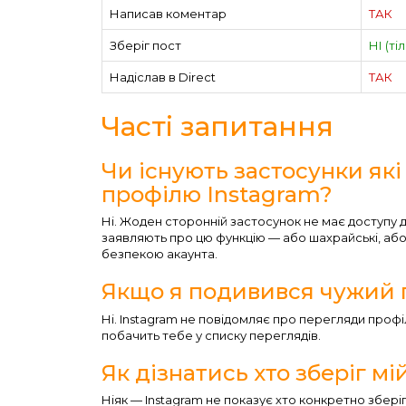
Написав коментар
ТАК
Зберіг пост
НІ (ті
Надіслав в Direct
ТАК
Часті запитання
Чи існують застосунки які
профілю Instagram?
Ні. Жоден сторонній застосунок не має доступу до 
заявляють про цю функцію — або шахрайські, або
безпекою акаунта.
Якщо я подивився чужий 
Ні. Instagram не повідомляє про перегляди профі
побачить тебе у списку переглядів.
Як дізнатись хто зберіг мі
Ніяк — Instagram не показує хто конкретно зберіг