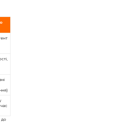
о
тент
сті,
вні
ння)
у
 час
 до