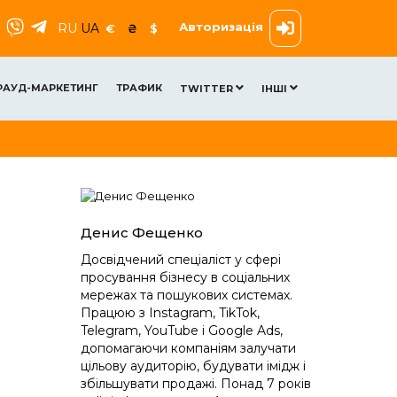
Авторизація
RU
UA
€
₴
$
РАУД-МАРКЕТИНГ
ТРАФИК
TWITTER
ІНШІ
Денис Фещенко
Досвідчений спеціаліст у сфері
просування бізнесу в соціальних
мережах та пошукових системах.
Працюю з Instagram, TikTok,
Telegram, YouTube і Google Ads,
допомагаючи компаніям залучати
цільову аудиторію, будувати імідж і
збільшувати продажі. Понад 7 років