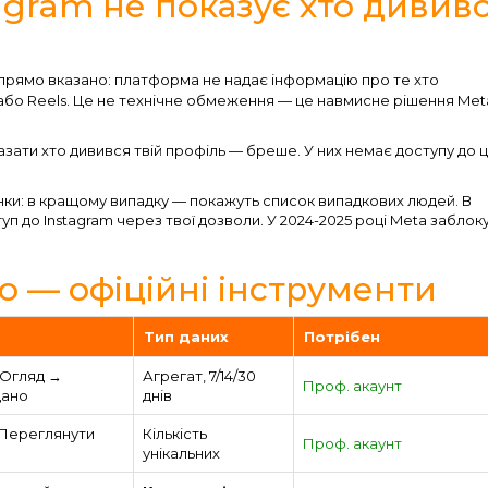
agram не показує хто дивив
прямо вказано: платформа не надає інформацію про те хто
и або Reels. Це не технічне обмеження — це навмисне рішення Met
зати хто дивився твій профіль — бреше. У них немає доступу до 
нки: в кращому випадку — покажуть список випадкових людей. В
уп до Instagram через твої дозволи. У 2024-2025 році Meta заблок
 — офіційні інструменти
Тип даних
Потрібен
 Огляд →
Агрегат, 7/14/30
Проф. акаунт
дано
днів
 Переглянути
Кількість
Проф. акаунт
унікальних