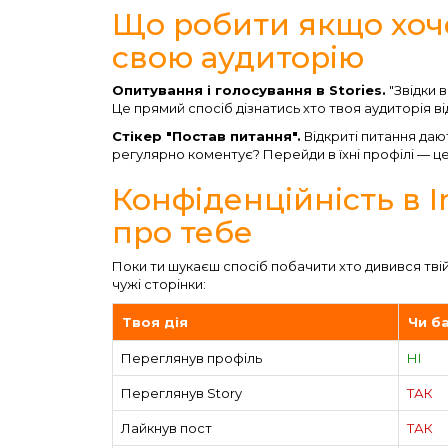
Що робити якщо хоч
свою аудиторію
Опитування і голосування в Stories.
"Звідки в
Це прямий спосіб дізнатись хто твоя аудиторія в
Стікер "Постав питання".
Відкриті питання дают
регулярно коментує? Перейди в їхні профілі — це 
Конфіденційність в I
про тебе
Поки ти шукаєш спосіб побачити хто дивився тві
чужі сторінки:
Твоя дія
Чи б
Переглянув профіль
НІ
Переглянув Story
ТАК
Лайкнув пост
ТАК