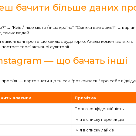
еш бачити більше даних пр
и?" → "Київ / інше місто / інша країна". "Скільки вам років?" → варіан
ід самих людей.
ь якісні дані про те що хвилює аудиторію. Аналіз коментарів: хто
портрет твоєї активної аудиторії.
nstagram — що бачать інші
й профіль — варто знати що ти сам "розкриваєш" про себе відвід
ачить власник
Примітка
Повна конфіденційність
Ім'я в списку переглядів
Ім'я в списку лайків