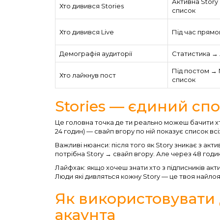
Активна Story
Хто дивився Stories
список
Хто дивився Live
Під час прямо
Демографія аудиторії
Статистика →
Під постом → 
Хто лайкнув пост
список
Stories — єдиний сп
Це головна точка де ти реально можеш бачити хт
24 годин) — свайп вгору по ній показує список всіх
Важливі нюанси: після того як Story зникає з акт
потрібна Story → свайп вгору. Але через 48 годин
Лайфхак: якщо хочеш знати хто з підписників ак
Люди які дивляться кожну Story — це твоя найлоял
Як використовувати 
акаунта