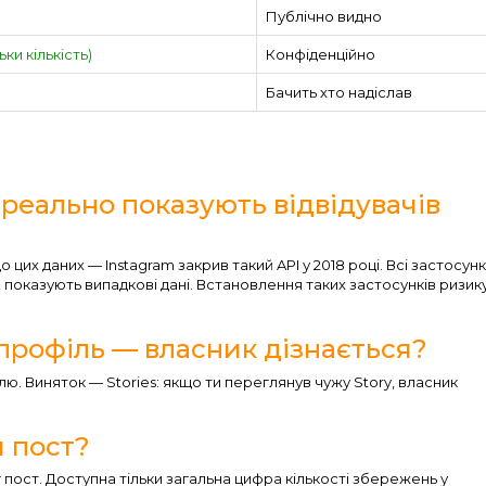
Публічно видно
льки кількість)
Конфіденційно
Бачить хто надіслав
 реально показують відвідувачів
цих даних — Instagram закрив такий API у 2018 році. Всі застосунк
 показують випадкові дані. Встановлення таких застосунків ризик
профіль — власник дізнається?
лю. Виняток — Stories: якщо ти переглянув чужу Story, власник
й пост?
 пост. Доступна тільки загальна цифра кількості збережень у