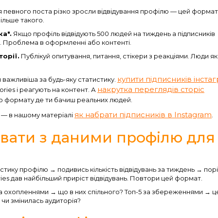
 певного поста різко зросли відвідування профілю — цей формат
ільше такого.
а".
Якщо профіль відвідують 500 людей на тиждень а підписників
. Проблема в оформленні або контенті.
орії.
Публікуй опитування, питання, стікери з реакціями. Люди як
купити підписників інста
 важливіша за будь-яку статистику.
накрутка переглядів сторіс
ries і реагують на контент. А
о формату де ти бачиш реальних людей.
як набрати підписників в Instagram
і — в нашому матеріалі
.
вати з даними профілю для
стику профілю → подивись кількість відвідувань за тиждень → пор
ies дав найбільший приріст відвідувань. Повтори цей формат.
за охопленнями → що в них спільного? Топ-5 за збереженнями → це
 чи змінилась аудиторія?