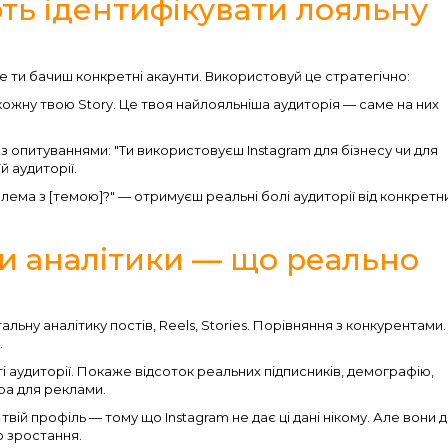
ють ідентифікувати лояльну
е ти бачиш конкретні акаунти. Використовуй це стратегічно:
кожну твою Story. Це твоя найлояльніша аудиторія — саме на них
 з опитуваннями: "Ти використовуєш Instagram для бізнесу чи для
й аудиторії.
лема з [темою]?" — отримуєш реальні болі аудиторії від конкретн
.
и аналітики — що реально
льну аналітику постів, Reels, Stories. Порівняння з конкурентами.
.
і аудиторії. Покаже відсоток реальних підписників, демографію,
ра для реклами.
твій профіль — тому що Instagram не дає ці дані нікому. Але вони 
о зростання.