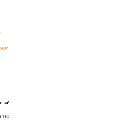
і
грам
івняй
 твої