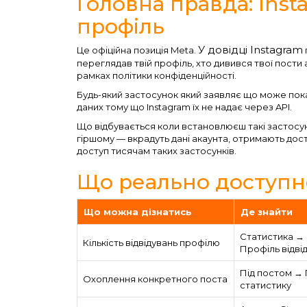
Головна правда: Inst
профіль
У довідці Instagram
Це офіційна позиція Meta.
переглядав твій профіль, хто дивився твої пост
рамках політики конфіденційності.
Будь-який застосунок який заявляє що може пока
даних тому що Instagram їх не надає через API.
Що відбувається коли встановлюєш такі застосу
гіршому — вкрадуть дані акаунта, отримають дост
доступ тисячам таких застосунків.
Що реально доступно
Що можна дізнатись
Де знайти
Статистика →
Кількість відвідувань профілю
Профіль відві
Під постом →
Охоплення конкретного поста
статистику