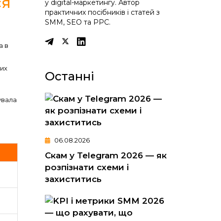
ся
у digital-маркетингу. Автор
практичних посібників і статей з
SMM, SEO та PPC.
a в
цих
Останні
увала
06.08.2026
Скам у Telegram 2026 — як
розпізнати схеми і
захиститись