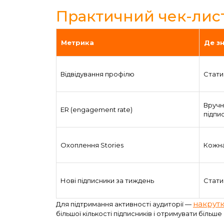
Практичний чек-лис
Метрика
Де з
Відвідування профілю
Стати
Вручн
ER (engagement rate)
підпи
Охоплення Stories
Кожна
Нові підписники за тиждень
Стати
накрутк
Для підтримання активності аудиторії —
більшої кількості підписників і отримувати більш