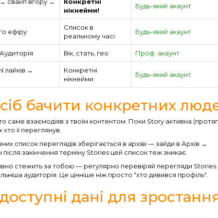
 → свайп вгору →
Конкретні
Будь-який акаунт
нікнейми!
Список в
го ефіру
Будь-який акаунт
реальному часі
 Аудиторія
Вік, стать, гео
Проф. акаунт
N лайків →
Конкретні
Будь-який акаунт
нікнейми
осіб бачити конкретних люд
о саме взаємодіяв з твоїм контентом. Поки Story активна (протя
 хто її переглянув.
ивних список переглядів зберігається в архіві — зайди в Архів →
 після закінчення терміну Stories цей список теж зникає.
тивно стежить за тобою — регулярно перевіряй перегляди Stories.
ьніша аудиторія. Це цінніше ніж просто "хто дивився профіль".
доступні дані для зростанн