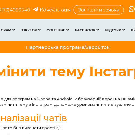
0(73)4950540
Консультація
Залишити заявку
К
EGRAM
TIK-TOK
YOUTUBE
FACEBOOK
ВІДГУКИ
Партнерська програма/Заробіток
мінити тему Інста
е для програм на iPhone та Android. У браузерній версії на ПК зм
 змінити тему в Інстаграм, допоможе урізноманітнити візуальне
алізації чатів
, потрібно виконати прості дії: