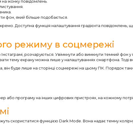
 на іконку повідомлень.
 листування.
вника.
ати фон, який більше подобається.
кремо. Доступна функція налаштування градієнта повідомлень, щ
го режиму в соцмережі
 в Інстаграмі, розчаруються. Увімкнути або вимкнути темний фон у
увати тему екрану можна лише у налаштуваннях смартфона. Тоді в
, він буде лише на сторінці соцмережі на цьому ПК. Порядок таки
р або програму на інших цифрових пристроях, на кожному потрі
мі
ожуть скористатися функцією Dark Mode. Вона надає темну колірну 