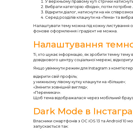
У верхньому правому куті стрічки натиснути
Вибрати категорію «Вхідні», потім потрібне
Відкрити діалог, натиснути на нік співрозмо
Серед розділів клацнути на «Тема» та вибр
Налаштувати тему можна під кожну листування о
фонове оформлення і градієнт не можна.
Налаштування темно
Ті, хто шукає інформацію, як зробити темну тему
довідкового центру соціальної мережі, відкориг
Якщо увімкнути режим для Instagram з комп'ютера
відкрити свій профіль;
у нижньому лівому кутку клацнути на «Більше»;
«Змінити зовнішній вигляд»;
«Перемикач».
Щоб тема відображалася через мобільний браузе
Dark Mode в Інстагра
Власники смартфонів з ОС iOS 13 та Android 10 м
запускається так: