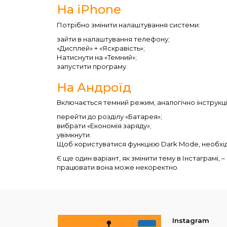
На iPhone
Потрібно змінити налаштування системи:
зайти в налаштування телефону;
«Дисплей» + «Яскравість»;
Натиснути на «Темний»;
запустити програму.
На Андроїд
Включається темний режим, аналогічно інструкції
перейти до розділу «Батарея»;
вибрати «Економія заряду»;
увімкнути.
Щоб користуватися функцією Dark Mode, необхід
Є ще один варіант, як змінити тему в Інстаграмі,
працювати вона може некоректно.
Instagram