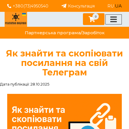
UA
+380(73)4950540
Консультація
RU
0
Партнерська програма/Заробіток
Як знайти та скопіювати
посилання на свій
Телеграм
Дата публікації: 28.10.2025