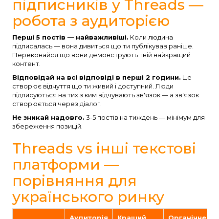
підписників у Threads —
робота з аудиторією
Перші 5 постів — найважливіші.
Коли людина
підписалась — вона дивиться що ти публікував раніше.
Переконайся що вони демонструють твій найкращий
контент.
Відповідай на всі відповіді в перші 2 години.
Це
створює відчуття що ти живий і доступний. Люди
підписуються на тих з ким відчувають зв'язок — а зв'язок
створюється через діалог.
Не зникай надовго.
3-5 постів на тиждень — мінімум для
збереження позицій.
Threads vs інші текстові
платформи —
порівняння для
українського ринку
Аудиторія
Кращий
Органічне