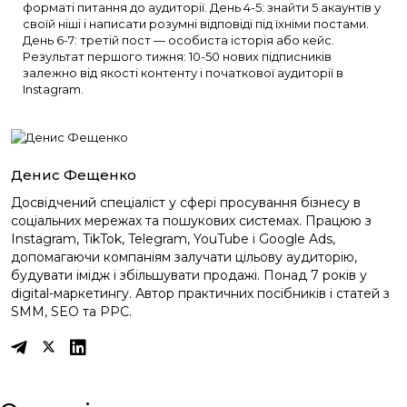
форматі питання до аудиторії. День 4-5: знайти 5 акаунтів у
своїй ніші і написати розумні відповіді під їхніми постами.
День 6-7: третій пост — особиста історія або кейс.
Результат першого тижня: 10-50 нових підписників
залежно від якості контенту і початкової аудиторії в
Instagram.
Денис Фещенко
Досвідчений спеціаліст у сфері просування бізнесу в
соціальних мережах та пошукових системах. Працюю з
Instagram, TikTok, Telegram, YouTube і Google Ads,
допомагаючи компаніям залучати цільову аудиторію,
будувати імідж і збільшувати продажі. Понад 7 років у
digital-маркетингу. Автор практичних посібників і статей з
SMM, SEO та PPC.