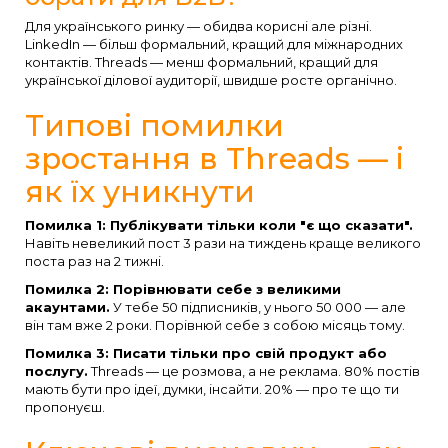
Для українського ринку — обидва корисні але різні.
LinkedIn — більш формальний, кращий для міжнародних
контактів. Threads — менш формальний, кращий для
української ділової аудиторії, швидше росте органічно.
Типові помилки
зростання в Threads — і
як їх уникнути
Помилка 1: Публікувати тільки коли "є що сказати".
Навіть невеликий пост 3 рази на тиждень краще великого
поста раз на 2 тижні.
Помилка 2: Порівнювати себе з великими
акаунтами.
У тебе 50 підписників, у нього 50 000 — але
він там вже 2 роки. Порівнюй себе з собою місяць тому.
Помилка 3: Писати тільки про свій продукт або
послугу.
Threads — це розмова, а не реклама. 80% постів
мають бути про ідеї, думки, інсайти. 20% — про те що ти
пропонуєш.