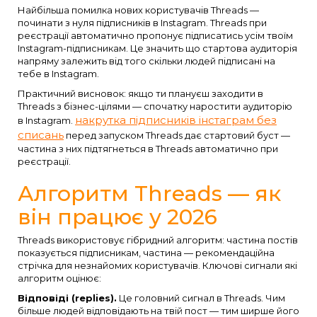
Найбільша помилка нових користувачів Threads —
починати з нуля підписників в Instagram. Threads при
реєстрації автоматично пропонує підписатись усім твоїм
Instagram-підписникам. Це значить що стартова аудиторія
напряму залежить від того скільки людей підписані на
тебе в Instagram.
Практичний висновок: якщо ти плануєш заходити в
Threads з бізнес-цілями — спочатку наростити аудиторію
накрутка підписників інстаграм без
в Instagram.
списань
перед запуском Threads дає стартовий буст —
частина з них підтягнеться в Threads автоматично при
реєстрації.
Алгоритм Threads — як
він працює у 2026
Threads використовує гібридний алгоритм: частина постів
показується підписникам, частина — рекомендаційна
стрічка для незнайомих користувачів. Ключові сигнали які
алгоритм оцінює:
Відповіді (replies).
Це головний сигнал в Threads. Чим
більше людей відповідають на твій пост — тим ширше його