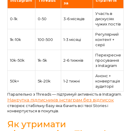
Instagram
Threads
стратегія
за
Участь в
0-1k
0-50
3-6 місяців
дискусіях
чужих постів
Регулярний
1k-10k
100-500
1-3 місяці
контент +
серії
Перехресне
10k-50k
1k-5k
2-6 тижнів
просування
з Instagram
Анонс +
50k+
5k-20k
1-2 тижні
конвертація
аудиторії
Паралельно з Threads — підтримуй активність в Instagram.
Накрутка підписників інстаграм без відписок
створює стабільну базу яка бачить всі твої Stories і
конвертується в покупців.
Як утримати