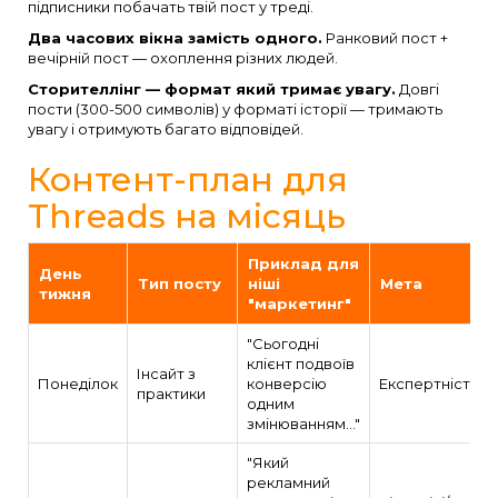
підписники побачать твій пост у треді.
Два часових вікна замість одного.
Ранковий пост +
вечірній пост — охоплення різних людей.
Сторителлінг — формат який тримає увагу.
Довгі
пости (300-500 символів) у форматі історії — тримають
увагу і отримують багато відповідей.
Контент-план для
Threads на місяць
Приклад для
День
Тип посту
ніші
Мета
тижня
"маркетинг"
"Сьогодні
клієнт подвоїв
Інсайт з
Понеділок
конверсію
Експертність
практики
одним
змінюванням..."
"Який
рекламний