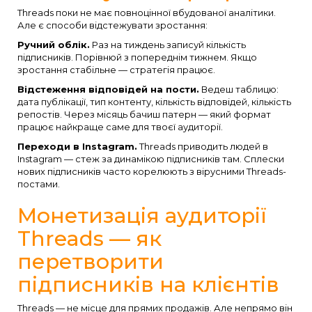
Threads поки не має повноцінної вбудованої аналітики.
Але є способи відстежувати зростання:
Ручний облік.
Раз на тиждень записуй кількість
підписників. Порівнюй з попереднім тижнем. Якщо
зростання стабільне — стратегія працює.
Відстеження відповідей на пости.
Ведеш таблицю:
дата публікації, тип контенту, кількість відповідей, кількість
репостів. Через місяць бачиш патерн — який формат
працює найкраще саме для твоєї аудиторії.
Переходи в Instagram.
Threads приводить людей в
Instagram — стеж за динамікою підписників там. Сплески
нових підписників часто корелюють з вірусними Threads-
постами.
Монетизація аудиторії
Threads — як
перетворити
підписників на клієнтів
Threads — не місце для прямих продажів. Але непрямо він