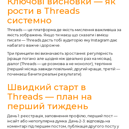
Ключові висновки — як
рости в Threads
системно
Threads — це платформа де якість мислення важливіша за
якість зображень. Якщо ти маєш що сказати і вмієш
писати — Threads дасть тобі аудиторію яку Instagram дає
набагато важче і дорожче.
Три принципи які визначають зростання: регулярність
(краще погано але щодня ніж ідеально раз на місяць),
діалог (Threads — це розмова а не монолог), терпіння
(перший місяць завжди повільний, другий краще, третій —
починаєш бачити реальні результати).
Швидкий старт в
Threads — план на
перший тиждень
День 1: реєстрація, заповнення профілю, перший пост —
інсайт або непопулярна думка. День 2-3: відповідь на
коментарі під першим постом, публікація другого посту у