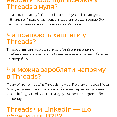
Threads з нуля?
При щоденних публікаціях і активній участі в дискусіях —
4-8 тижнів. Якщо стартуєш з Instagram з аудиторією 5k+ —
першу тисячу можна отримати за 1-2 тижні.
Чи працюють хештеги у
Threads?
Threads підтримує хештеги але їхній вплив значно
слабший ніж в Instagram. 1-3 хештеги — достатньо, більше
не потрібно.
Чи можна заробляти напряму
в Threads?
Прямої монетизації в Threads немає. Реклама через Meta
Ads доступна. Непрямий заробіток — через залучення
клієнтів і аудиторії яка потім купує через Instagram або
напряму.
Threads чи LinkedIn — що
обрати для B2B?