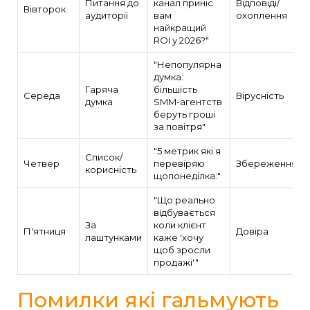
Питання до
канал приніс
Відповіді/
Вівторок
аудиторії
вам
охоплення
найкращий
ROI у 2026?"
"Непопулярна
думка:
Гаряча
більшість
Середа
Вірусність
думка
SMM-агентств
беруть гроші
за повітря"
"5 метрик які я
Список/
Четвер
перевіряю
Збереження
корисність
щопонеділка:"
"Що реально
відбувається
За
коли клієнт
П'ятниця
Довіра
лаштунками
каже 'хочу
щоб зросли
продажі'"
Помилки які гальмують