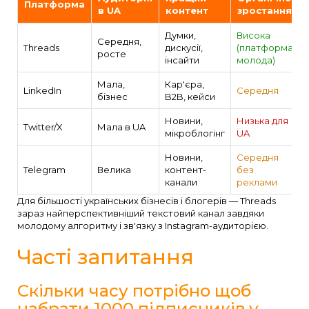
Платформа
в UA
контент
зростання
Думки,
Висока
Середня,
Threads
дискусії,
(платформа
росте
інсайти
молода)
Мала,
Кар'єра,
LinkedIn
Середня
бізнес
B2B, кейси
Новини,
Низька для
Twitter/X
Мала в UA
мікроблогінг
UA
Новини,
Середня
Telegram
Велика
контент-
без
канали
реклами
Для більшості українських бізнесів і блогерів — Threads
зараз найперспективніший текстовий канал завдяки
молодому алгоритму і зв'язку з Instagram-аудиторією.
Часті запитання
Скільки часу потрібно щоб
набрати 1000 підписників у