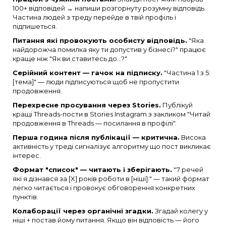
100+ відповідей → напиши розгорнуту розумну відповідь.
Частина людей з треду перейде в твій профіль і
підпишеться.
Питання які провокують особисту відповідь.
"Яка
найдорожча помилка яку ти допустив у бізнесі?" працює
краще ніж "Як ви ставитесь до...?"
Серійний контент — гачок на підписку.
"Частина 1 з 5:
[тема]" — люди підписуються щоб не пропустити
продовження.
Перехресне просування через Stories.
Публікуй
кращі Threads-пости в Stories Instagram з закликом "Читай
продовження в Threads — посилання в профілі".
Перша година після публікації — критична.
Висока
активність у треді сигналізує алгоритму що пост викликає
інтерес.
Формат "список" — читають і зберігають.
"7 речей
які я дізнався за [X] років роботи в [ніші]:" — такий формат
легко читається і провокує обговорення конкретних
пунктів.
Колаборації через органічні згадки.
Згадай колегу у
ніші + постав йому питання. Якщо він відповість — його