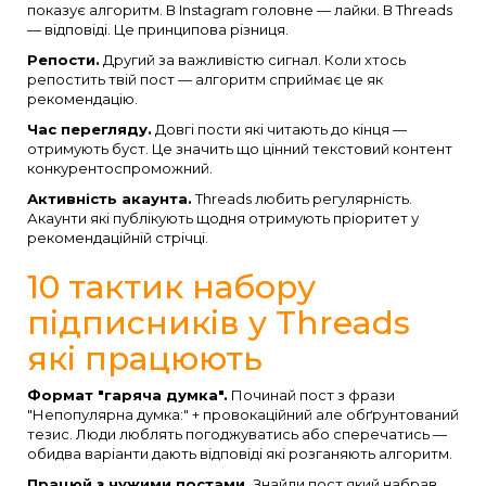
показує алгоритм. В Instagram головне — лайки. В Threads
— відповіді. Це принципова різниця.
Репости.
Другий за важливістю сигнал. Коли хтось
репостить твій пост — алгоритм сприймає це як
рекомендацію.
Час перегляду.
Довгі пости які читають до кінця —
отримують буст. Це значить що цінний текстовий контент
конкурентоспроможний.
Активність акаунта.
Threads любить регулярність.
Акаунти які публікують щодня отримують пріоритет у
рекомендаційній стрічці.
10 тактик набору
підписників у Threads
які працюють
Формат "гаряча думка".
Починай пост з фрази
"Непопулярна думка:" + провокаційний але обґрунтований
тезис. Люди люблять погоджуватись або сперечатись —
обидва варіанти дають відповіді які розганяють алгоритм.
Працюй з чужими постами.
Знайди пост який набрав