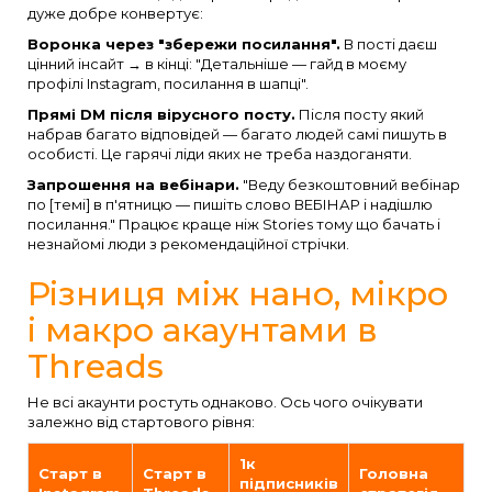
дуже добре конвертує:
Воронка через "збережи посилання".
В пості даєш
цінний інсайт → в кінці: "Детальніше — гайд в моєму
профілі Instagram, посилання в шапці".
Прямі DM після вірусного посту.
Після посту який
набрав багато відповідей — багато людей самі пишуть в
особисті. Це гарячі ліди яких не треба наздоганяти.
Запрошення на вебінари.
"Веду безкоштовний вебінар
по [темі] в п'ятницю — пишіть слово ВЕБІНАР і надішлю
посилання." Працює краще ніж Stories тому що бачать і
незнайомі люди з рекомендаційної стрічки.
Різниця між нано, мікро
і макро акаунтами в
Threads
Не всі акаунти ростуть однаково. Ось чого очікувати
залежно від стартового рівня:
1к
Старт в
Старт в
Головна
підписників