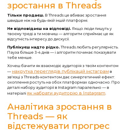
зростання в Threads
Тільки продаєш.
В Threads це вбиває зростання
швидше ніж на будь-якій іншій платформі.
Не відповідаєш на відповіді.
Якщо люди пишуть у
твоєму треді а ти мовчиш — алгоритм сприймає це як
відсутність інтересу до дискусії.
Публікуєш надто рідко.
Threads любить регулярність.
Пауза більше 3-4 днів — і алгоритм починає показувати
тебе менше.
Хочеш бачити як взаємодіє аудиторія з твоїм контентом
накрутка переглядів публікацій інстаграм
—
в
зв'язці з Threads-контентом дає синергетичний ефект:
охоплення ростуть на обох платформах одночасно. Про
деталі набору аудиторії в Instagram паралельно — в
як набрати аудиторію в Instagram
матеріалі
.
Аналітика зростання в
Threads — як
відстежувати прогрес