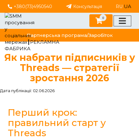
UA
+380(73)4950540
Консультація
RU
0
Партнерська програма/Заробіток
Як набрати підписників у
Threads — стратегії
зростання 2026
Дата публікації: 02.06.2026
Перший крок:
правильний старт у
Threads