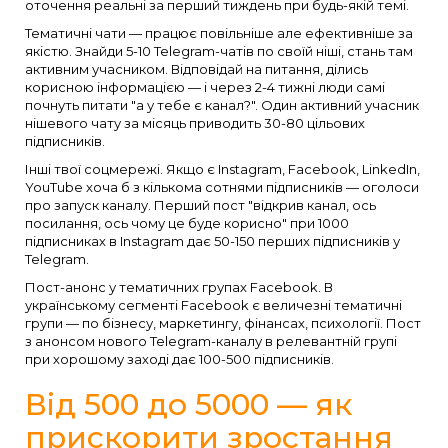
оточення реальні за перший тиждень при будь-якій темі.
Тематичні чати — працює повільніше але ефективніше за
якістю. Знайди 5-10 Telegram-чатів по своїй ніші, стань там
активним учасником. Відповідай на питання, ділись
корисною інформацією — і через 2-4 тижні люди самі
почнуть питати "а у тебе є канал?". Один активний учасник
нішевого чату за місяць приводить 30-80 цільових
підписників.
Інші твої соцмережі. Якщо є Instagram, Facebook, LinkedIn,
YouTube хоча б з кількома сотнями підписників — оголоси
про запуск каналу. Перший пост "відкрив канал, ось
посилання, ось чому це буде корисно" при 1000
підписниках в Instagram дає 50-150 перших підписників у
Telegram.
Пост-анонс у тематичних групах Facebook. В
українському сегменті Facebook є величезні тематичні
групи — по бізнесу, маркетингу, фінансах, психології. Пост
з анонсом нового Telegram-каналу в релевантній групі
при хорошому заході дає 100-500 підписників.
Від 500 до 5000 — як
прискорити зростання