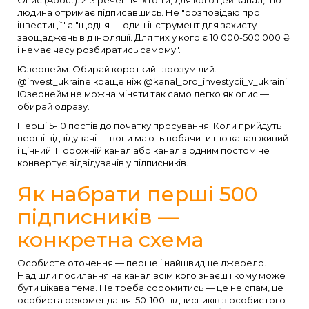
Опис (About). 2-3 речення: хто ти, для кого цей канал, що
людина отримає підписавшись. Не "розповідаю про
інвестиції" а "щодня — один інструмент для захисту
заощаджень від інфляції. Для тих у кого є 10 000-500 000 ₴
і немає часу розбиратись самому".
Юзернейм. Обирай короткий і зрозумілий.
@invest_ukraine краще ніж @kanal_pro_investycii_v_ukraini.
Юзернейм не можна міняти так само легко як опис —
обирай одразу.
Перші 5-10 постів до початку просування. Коли прийдуть
перші відвідувачі — вони мають побачити що канал живий
і цінний. Порожній канал або канал з одним постом не
конвертує відвідувачів у підписників.
Як набрати перші 500
підписників —
конкретна схема
Особисте оточення — перше і найшвидше джерело.
Надішли посилання на канал всім кого знаєш і кому може
бути цікава тема. Не треба соромитись — це не спам, це
особиста рекомендація. 50-100 підписників з особистого