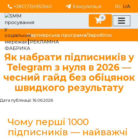
UA
+380(73)4950540
Консультація
RU
0
Партнерська програма/Заробіток
Як набрати підписників у
Telegram з нуля в 2026 —
чесний гайд без обіцянок
швидкого результату
Дата публікації: 16.06.2026
Чому перші 1000
підписників — найважчі