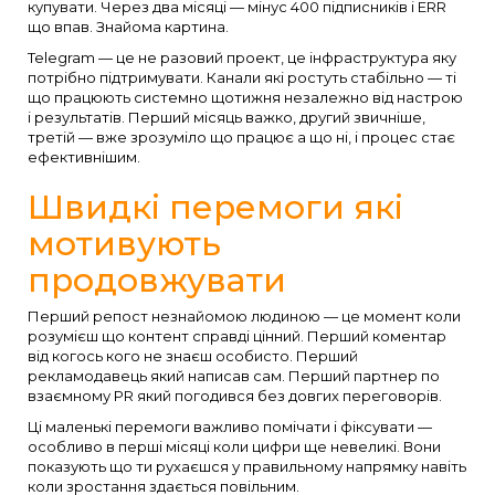
купувати. Через два місяці — мінус 400 підписників і ERR
що впав. Знайома картина.
Telegram — це не разовий проект, це інфраструктура яку
потрібно підтримувати. Канали які ростуть стабільно — ті
що працюють системно щотижня незалежно від настрою
і результатів. Перший місяць важко, другий звичніше,
третій — вже зрозуміло що працює а що ні, і процес стає
ефективнішим.
Швидкі перемоги які
мотивують
продовжувати
Перший репост незнайомою людиною — це момент коли
розумієш що контент справді цінний. Перший коментар
від когось кого не знаєш особисто. Перший
рекламодавець який написав сам. Перший партнер по
взаємному PR який погодився без довгих переговорів.
Ці маленькі перемоги важливо помічати і фіксувати —
особливо в перші місяці коли цифри ще невеликі. Вони
показують що ти рухаєшся у правильному напрямку навіть
коли зростання здається повільним.