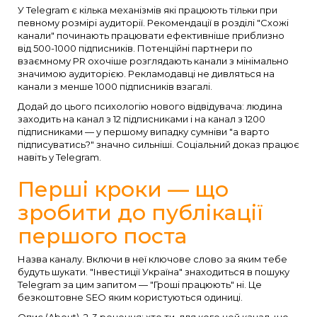
У Telegram є кілька механізмів які працюють тільки при
певному розмірі аудиторії. Рекомендації в розділі "Схожі
канали" починають працювати ефективніше приблизно
від 500-1000 підписників. Потенційні партнери по
взаємному PR охочіше розглядають канали з мінімально
значимою аудиторією. Рекламодавці не дивляться на
канали з менше 1000 підписників взагалі.
Додай до цього психологію нового відвідувача: людина
заходить на канал з 12 підписниками і на канал з 1200
підписниками — у першому випадку сумніви "а варто
підписуватись?" значно сильніші. Соціальний доказ працює
навіть у Telegram.
Перші кроки — що
зробити до публікації
першого поста
Назва каналу. Включи в неї ключове слово за яким тебе
будуть шукати. "Інвестиції Україна" знаходиться в пошуку
Telegram за цим запитом — "Гроші працюють" ні. Це
безкоштовне SEO яким користуються одиниці.