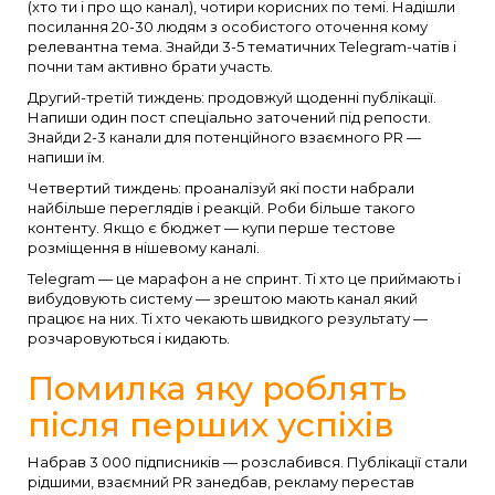
(хто ти і про що канал), чотири корисних по темі. Надішли
посилання 20-30 людям з особистого оточення кому
релевантна тема. Знайди 3-5 тематичних Telegram-чатів і
почни там активно брати участь.
Другий-третій тиждень: продовжуй щоденні публікації.
Напиши один пост спеціально заточений під репости.
Знайди 2-3 канали для потенційного взаємного PR —
напиши їм.
Четвертий тиждень: проаналізуй які пости набрали
найбільше переглядів і реакцій. Роби більше такого
контенту. Якщо є бюджет — купи перше тестове
розміщення в нішевому каналі.
Telegram — це марафон а не спринт. Ті хто це приймають і
вибудовують систему — зрештою мають канал який
працює на них. Ті хто чекають швидкого результату —
розчаровуються і кидають.
Помилка яку роблять
після перших успіхів
Набрав 3 000 підписників — розслабився. Публікації стали
рідшими, взаємний PR занедбав, рекламу перестав