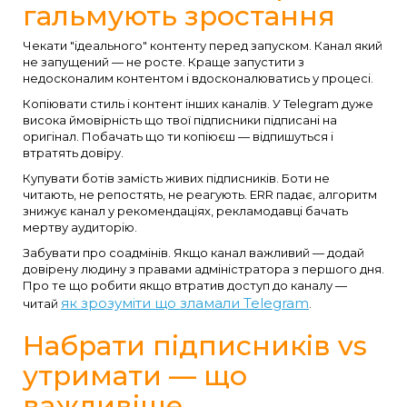
гальмують зростання
Чекати "ідеального" контенту перед запуском. Канал який
не запущений — не росте. Краще запустити з
недосконалим контентом і вдосконалюватись у процесі.
Копіювати стиль і контент інших каналів. У Telegram дуже
висока ймовірність що твої підписники підписані на
оригінал. Побачать що ти копіюєш — відпишуться і
втратять довіру.
Купувати ботів замість живих підписників. Боти не
читають, не репостять, не реагують. ERR падає, алгоритм
знижує канал у рекомендаціях, рекламодавці бачать
мертву аудиторію.
Забувати про соадмінів. Якщо канал важливий — додай
довірену людину з правами адміністратора з першого дня.
Про те що робити якщо втратив доступ до каналу —
як зрозуміти що зламали Telegram
читай
.
Набрати підписників vs
утримати — що
важливіше