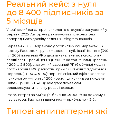
Реальний кейс: з нуля
до 8 400 підписників за
5 місяців
Український канал про психологію стосунків, запущений у
березні 2025. Автор — практикуючий психолог без
попереднього досвіду ведення Telegram-каналів.
Березень (0 → 340): анонс у особистих соцмережах + 3
пости у Facebook-групах + щоденні публікації. Квітень (340
→ 1 200): взаємний PR з двома каналами по психології +
перші платні розміщення (8 500 ₴ на три канали). Травень
(1 200 → 2 800): системний взаємний PR (6 обмінів) + один
пост набрав 1 400 репостів і приніс 600 нових підписників.
Червень (2 800 → 5 100): перший спільний ефір з колегою-
психологом — приніс 1 200 нових підписників за тиждень.
Липень (5 100 → 8 400): Telegram почав сам
рекомендувати канал у розділі схожих.
Разом витрат за 5 місяців: близько 35 000 ₴ на рекламу +
час автора. Вартість підписника — приблизно 4.2 ₴.
Типові антипаттерни які