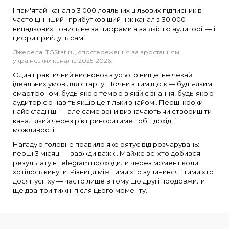
І пам'ятай: канал з 3 000 лояльних цільових підписників
часто цінніший і прибутковіший ніж канал з 30 000
випадкових. Гонись не за цифрами а за якістю аудиторії — і
цифри прийдуть самі.
Джерела: TGStat.ru, спостереження за зростанням
українських каналів 2025-2026.
Один практичний висновок з усього вище: не чекай
ідеальних умов для старту. Почни з тим що є — будь-яким
смартфоном, будь-якою темою в якій є знання, будь-якою
аудиторією навіть якщо це тільки знайомі. Перші кроки
найскладніші — але саме вони визначають чи створиш ти
канал який через рік приноситиме тобі і дохід, і
можливості.
Нагадую головне правило яке рятує від розчарувань:
перші 3 місяці — завжди важкі. Майже всі хто добився
результату в Telegram проходили через момент коли
хотілось кинути. Різниця між тими хто зупинився і тими хто
досяг успіху — часто лише в тому що другі продовжили
ще два-три тижні після цього моменту.