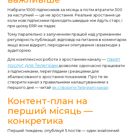
Набрати 1000 підписників за місяць а потім втратити 300
за наступний — це не зростання. Реальне зростання це
коли нові підписники приходять швидше ніж йдуть старі, і
при цьому ERR не падає.
Тому паралельно з залученням працюй над утриманням:
регулярність публікацій, відповіді на питання в коментарях
якщо вони відкриті, періодичні опитування і взаємодія з
аудиторією.
пакет
Для комплексної роботи з зростанням каналу —
послуг для Телеграм
дозволяє одночасно працювати
з підписниками, переглядами і реакціями для
збалансованого зростання показників. Про те як
створити канал з правильними налаштуваннями з
першого дня — читай
як створити Telegram канал
.
Контент-план на
перший місяць —
конкретика
Перший тиждень: опублікуй 5 постів — один знайомчий