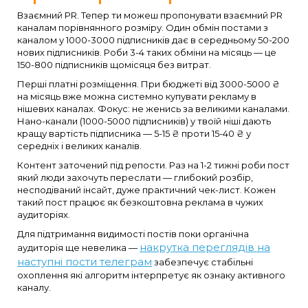
Взаємний PR. Тепер ти можеш пропонувати взаємний PR
каналам порівнянного розміру. Один обмін постами з
каналом у 1000-3000 підписників дає в середньому 50-200
нових підписників. Роби 3-4 таких обміни на місяць — це
150-800 підписників щомісяця без витрат.
Перші платні розміщення. При бюджеті від 3000-5000 ₴
на місяць вже можна системно купувати рекламу в
нішевих каналах. Фокус: не женись за великими каналами.
Нано-канали (1000-5000 підписників) у твоїй ніші дають
кращу вартість підписника — 5-15 ₴ проти 15-40 ₴ у
середніх і великих каналів.
Контент заточений під репости. Раз на 1-2 тижні роби пост
який люди захочуть переслати — глибокий розбір,
несподіваний інсайт, дуже практичний чек-лист. Кожен
такий пост працює як безкоштовна реклама в чужих
аудиторіях.
Для підтримання видимості постів поки органічна
накрутка переглядів на
аудиторія ще невелика —
наступні пости телеграм
забезпечує стабільні
охоплення які алгоритм інтерпретує як ознаку активного
каналу.