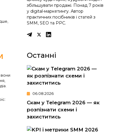
збільшувати продажі. Понад 7 років
у digital-маркетингу. Автор
практичних посібників і статей з
ідше,
SMM, SEO та PPC.
м
Останні
і вони
ня,
діа.
06.08.2026
іс:
Скам у Telegram 2026 — як
розпізнати схеми і
захиститись