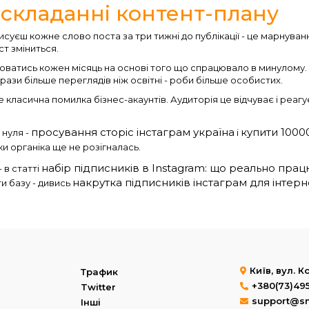
складанні контент-плану
суєш кожне слово поста за три тижні до публікації - це марнуван
ст зміниться.
юватись кожен місяць на основі того що спрацювало в минулому.
рази більше переглядів ніж освітні - роби більше особистих.
 класична помилка бізнес-акаунтів. Аудиторія це відчуває і реагу
просування сторіс інстаграм україна
купити 1000
 нуля -
і
и органіка ще не розігналась.
набір підписників в Instagram: що реально пра
 в статті
накрутка підписників інстаграм для інтерн
и базу - дивись
Київ, вул. 
Трафик
+380(73)49
Twitter
support@s
Інші