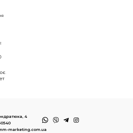
ня
є
0
цює
.
ет
Кондратюка, 4
50540
mm-marketing.com.ua