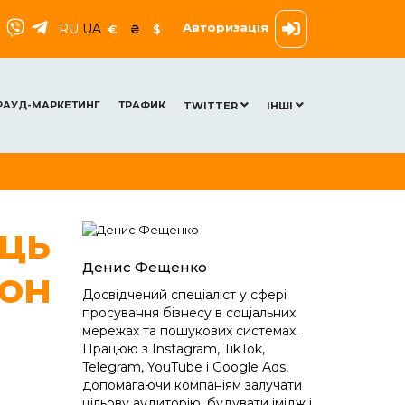
Авторизація
RU
UA
€
₴
$
РАУД-МАРКЕТИНГ
ТРАФИК
TWITTER
ІНШІ
яць
Денис Фещенко
лон
Досвідчений спеціаліст у сфері
просування бізнесу в соціальних
мережах та пошукових системах.
Працюю з Instagram, TikTok,
Telegram, YouTube і Google Ads,
допомагаючи компаніям залучати
цільову аудиторію, будувати імідж і