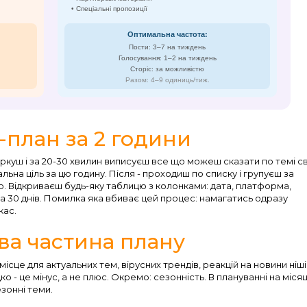
• Спеціальні пропозиції
Оптимальна частота:
Пости: 3–7 на тиждень
Голосування: 1–2 на тиждень
Сторіс: за можливістю
Разом: 4–9 одиниць/тиж.
-план за 2 години
куш і за 20-30 хвилин виписуєш все що можеш сказати по темі с
еальна ціль за цю годину. Після - проходиш по списку і групуєш за
ю. Відкриваєш будь-яку таблицю з колонками: дата, платформа,
а 30 днів. Помилка яка вбиває цей процес: намагатись одразу
кас.
ова частина плану
сце для актуальних тем, вірусних трендів, реакцій на новини ніші
 - це мінус, а не плюс. Окремо: сезонність. В плануванні на міся
езонні теми.