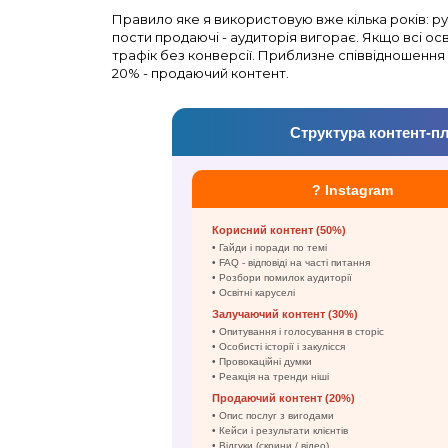
Правило яке я використовую вже кілька років: руб
пости продаючі - аудиторія вигорає. Якщо всі осв
трафік без конверсії. Приблизне співвідношення 
20% - продаючий контент.
Структура контент-пл
? Instagram
Корисний контент (50%)
• Гайди і поради по темі
• FAQ - відповіді на часті питання
• Розбори помилок аудиторії
• Освітні каруселі
Залучаючий контент (30%)
• Опитування і голосування в сторіс
• Особисті історії і закулісся
• Провокаційні думки
• Реакція на тренди ніші
Продаючий контент (20%)
• Опис послуг з вигодами
• Кейси і результати клієнтів
• Відгуки (скрини / відео)