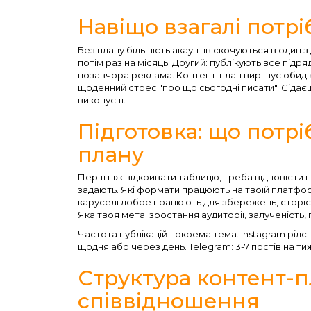
Навіщо взагалі потр
Без плану більшість акаунтів скочуються в один з
потім раз на місяць. Другий: публікують все підря
позавчора реклама. Контент-план вирішує обидві 
щоденний стрес "про що сьогодні писати". Сідаєш
виконуєш.
Підготовка: що потр
плану
Перш ніж відкривати таблицю, треба відповісти на к
задають. Які формати працюють на твоїй платформ
каруселі добре працюють для збережень, сторіс д
Яка твоя мета: зростання аудиторії, залученість,
Частота публікацій - окрема тема. Instagram рілс:
щодня або через день. Telegram: 3-7 постів на т
Структура контент-пл
співвідношення