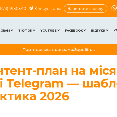
0(73)4950540
Консультація
Залишити заявку
К
EGRAM
TIK-TOK
YOUTUBE
FACEBOOK
ВІДГУКИ
Партнерська програма/Заробіток
нтент-план на міс
 і Telegram — шаб
актика 2026