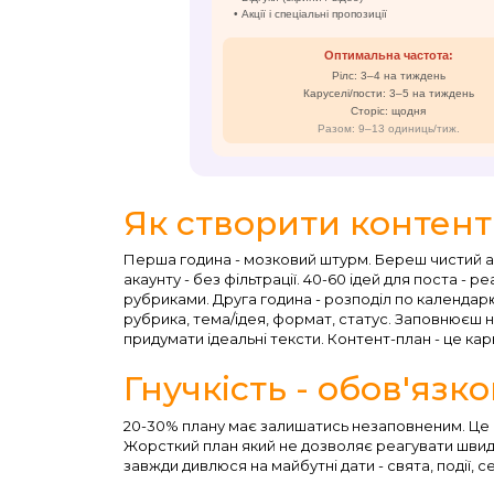
• Акції і спеціальні пропозиції
Оптимальна частота:
Рілс: 3–4 на тиждень
Каруселі/пости: 3–5 на тиждень
Сторіс: щодня
Разом: 9–13 одиниць/тиж.
Як створити контент
Перша година - мозковий штурм. Береш чистий ар
акаунту - без фільтрації. 40-60 ідей для поста - р
рубриками. Друга година - розподіл по календар
рубрика, тема/ідея, формат, статус. Заповнюєш н
придумати ідеальні тексти. Контент-план - це кар
Гнучкість - обов'язк
20-30% плану має залишатись незаповненим. Це мі
Жорсткий план який не дозволяє реагувати швидко
завжди дивлюся на майбутні дати - свята, події, с