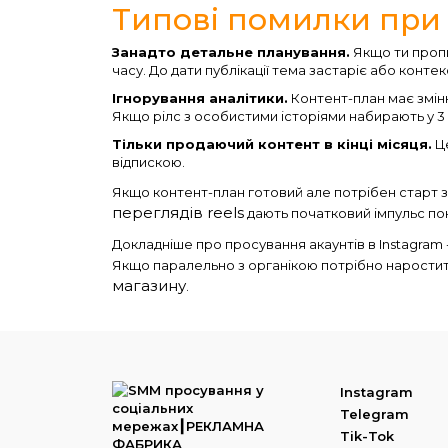
Типові помилки при 
Занадто детальне планування.
Якщо ти пропи
часу. До дати публікації тема застаріє або контек
Ігнорування аналітики.
Контент-план має змін
Якщо рілс з особистими історіями набирають у 3 
Тільки продаючий контент в кінці місяця.
Це
відпискою.
Якщо контент-план готовий але потрібен старт з
переглядів reels
дають початковий імпульс пок
Докладніше про просування акаунтів в Instagram -
Якщо паралельно з органікою потрібно наростит
магазину
.
Instagram
Telegram
Tik-Tok