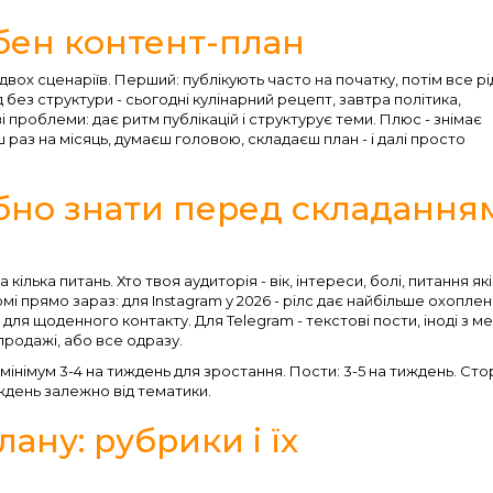
ібен контент-план
 двох сценаріїв. Перший: публікують часто на початку, потім все р
д без структури - сьогодні кулінарний рецепт, завтра політика,
проблеми: дає ритм публікацій і структурує теми. Плюс - знімає
 раз на місяць, думаєш головою, складаєш план - і далі просто
ібно знати перед складання
ілька питань. Хто твоя аудиторія - вік, інтереси, болі, питання як
і прямо зараз: для Instagram у 2026 - рілс дає найбільше охоплен
ля щоденного контакту. Для Telegram - текстові пости, іноді з ме
 продажі, або все одразу.
 мінімум 3-4 на тиждень для зростання. Пости: 3-5 на тиждень. Стор
иждень залежно від тематики.
ану: рубрики і їх