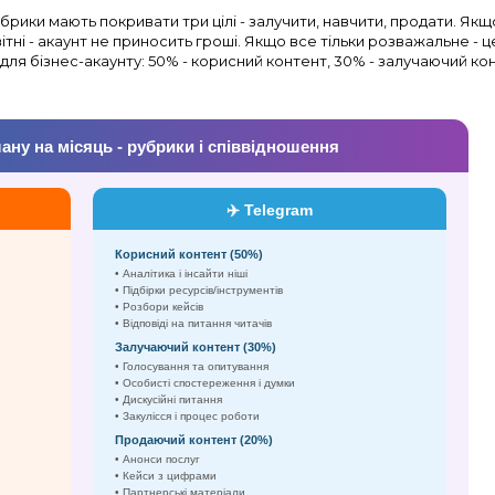
рики мають покривати три цілі - залучити, навчити, продати. Якщо
ітні - акаунт не приносить гроші. Якщо все тільки розважальне - ц
для бізнес-акаунту: 50% - корисний контент, 30% - залучаючий ко
ану на місяць - рубрики і співвідношення
✈️ Telegram
Корисний контент (50%)
• Аналітика і інсайти ніші
• Підбірки ресурсів/інструментів
• Розбори кейсів
• Відповіді на питання читачів
Залучаючий контент (30%)
• Голосування та опитування
• Особисті спостереження і думки
• Дискусійні питання
• Закулісся і процес роботи
Продаючий контент (20%)
• Анонси послуг
• Кейси з цифрами
• Партнерські матеріали