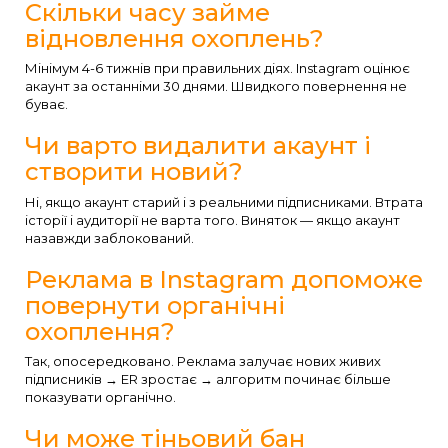
Скільки часу займе
відновлення охоплень?
Мінімум 4-6 тижнів при правильних діях. Instagram оцінює
акаунт за останніми 30 днями. Швидкого повернення не
буває.
Чи варто видалити акаунт і
створити новий?
Ні, якщо акаунт старий і з реальними підписниками. Втрата
історії і аудиторії не варта того. Виняток — якщо акаунт
назавжди заблокований.
Реклама в Instagram допоможе
повернути органічні
охоплення?
Так, опосередковано. Реклама залучає нових живих
підписників → ER зростає → алгоритм починає більше
показувати органічно.
Чи може тіньовий бан