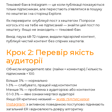
Тіньовий бан в Instagram — це коли публікації показуються
тільки підписникам, але перестають з'являтися в пошуку
по хештегах і на сторінці Explore.
Як перевірити: опублікуй пост з хештегом. Попроси
когось хто на тебе не підписаний — знайти цей пост по
хештегу. Якщо не знаходить — тіньовий бан.
Вихід: пауза 48-72 години, видали підозрілий контент,
публікуй чистий контент без спірних хештегів.
Крок 2: Перевір якість
аудиторії
Обчисли engagement rate: (лайки + коментарі) / кількість
підписників × 100.
Більше 3% — нормально
1-3% — слабувато, працюй над контентом
Менше 1% — проблема з аудиторією або контентом
0.1-0.3% — явні ознаки мертвої аудиторії
живі підписники
Якщо ER критично низький —
Instagram
з активною поведінкою поступово піднімають
загальний ER і відновлюють довіру алгоритму.