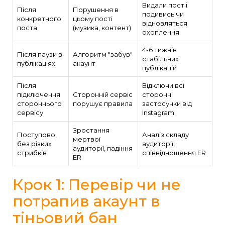
Видали пост і
Після
Порушення в
подивись чи
конкретного
цьому пості
відновляться
поста
(музика, контент)
охоплення
4-6 тижнів
Після паузи в
Алгоритм "забув"
стабільних
публікаціях
акаунт
публікацій
Після
Відключи всі
підключення
Сторонній сервіс
сторонні
стороннього
порушує правила
застосунки від
сервісу
Instagram
Зростання
Поступово,
Аналіз складу
мертвої
без різких
аудиторії,
аудиторії, падіння
стрибків
співвідношення ER
ER
Крок 1: Перевір чи не
потрапив акаунт в
тіньовий бан