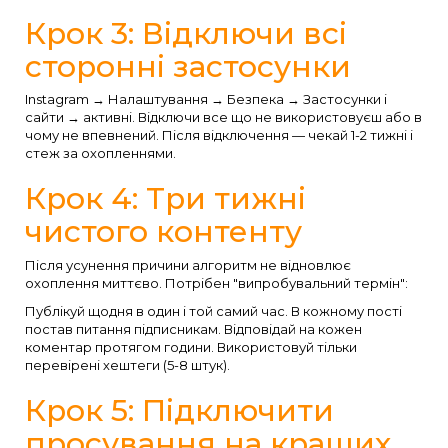
Крок 3: Відключи всі
сторонні застосунки
Instagram → Налаштування → Безпека → Застосунки і
сайти → активні. Відключи все що не використовуєш або в
чому не впевнений. Після відключення — чекай 1-2 тижні і
стеж за охопленнями.
Крок 4: Три тижні
чистого контенту
Після усунення причини алгоритм не відновлює
охоплення миттєво. Потрібен "випробувальний термін":
Публікуй щодня в один і той самий час. В кожному пості
постав питання підписникам. Відповідай на кожен
коментар протягом години. Використовуй тільки
перевірені хештеги (5-8 штук).
Крок 5: Підключити
просування на кращих