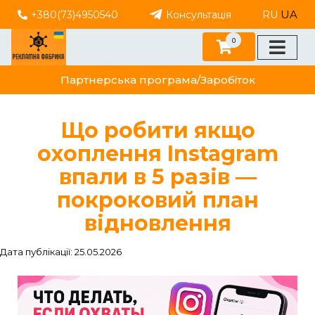
UA
+380(73)4950540
Консультація
RU
0
Партнерська програма/Заробіток
Що робити якщо
охоплення Instagram
впали в 5 разів —
покроковий план
відновлення
Дата публікації: 25.05.2026