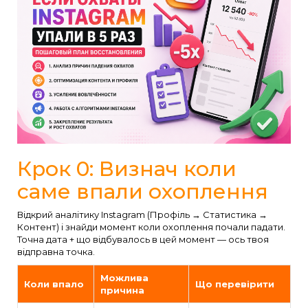
Крок 0: Визнач коли
саме впали охоплення
Відкрий аналітику Instagram (Профіль → Статистика →
Контент) і знайди момент коли охоплення почали падати.
Точна дата + що відбувалось в цей момент — ось твоя
відправна точка.
Можлива
Коли впало
Що перевірити
причина