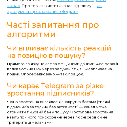
канал
як
. Про те як захистити канал від злому —
зрозуміти що зламали Telegram
.
Часті запитання про
алгоритми
Чи впливає кількість реакцій
на позицію в пошуку?
Прямого зв'язку немає за офіційними даними. Але реакції
впливають на ERR через залученість, а ERR впливає на
пошук. Опосередковано — так, працює.
Чи карає Telegram за різке
зростання підписників?
Якщо зростання виглядає як накрутка ботами (тисячі
підписників за годину без активності) — канал може
отримати тіньовий бан у пошуку. Поступове зростання
навіть при його прискоренні через якісні сервіси не
тригерить ці механізми.