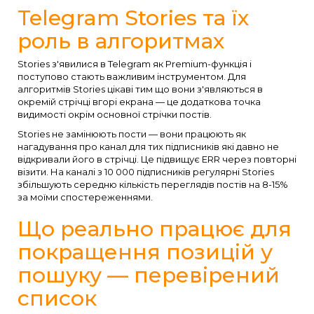
Telegram Stories та їх
роль в алгоритмах
Stories з'явилися в Telegram як Premium-функція і
поступово стають важливим інструментом. Для
алгоритмів Stories цікаві тим що вони з'являються в
окремій стрічці вгорі екрана — це додаткова точка
видимості окрім основної стрічки постів.
Stories не замінюють пости — вони працюють як
нагадування про канал для тих підписників які давно не
відкривали його в стрічці. Це підвищує ERR через повторні
візити. На каналі з 10 000 підписників регулярні Stories
збільшують середню кількість переглядів постів на 8-15%
за моїми спостереженнями.
Що реально працює для
покращення позицій у
пошуку — перевірений
список