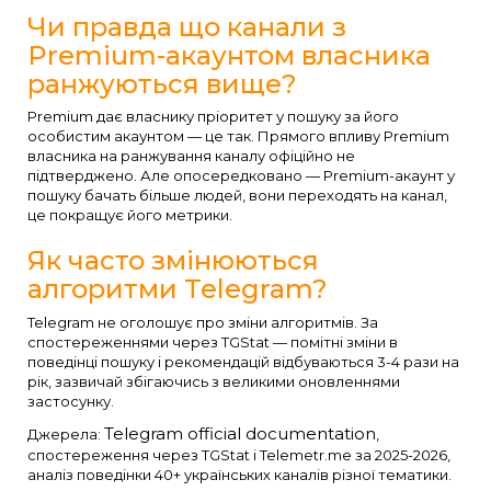
Чи правда що канали з
Premium-акаунтом власника
ранжуються вище?
Premium дає власнику пріоритет у пошуку за його
особистим акаунтом — це так. Прямого впливу Premium
власника на ранжування каналу офіційно не
підтверджено. Але опосередковано — Premium-акаунт у
пошуку бачать більше людей, вони переходять на канал,
це покращує його метрики.
Як часто змінюються
алгоритми Telegram?
Telegram не оголошує про зміни алгоритмів. За
спостереженнями через TGStat — помітні зміни в
поведінці пошуку і рекомендацій відбуваються 3-4 рази на
рік, зазвичай збігаючись з великими оновленнями
застосунку.
Telegram official documentation
Джерела:
,
спостереження через TGStat і Telemetr.me за 2025-2026,
аналіз поведінки 40+ українських каналів різної тематики.