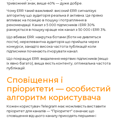
тривожний знак, вище 40% — дуже добре.
Чому ERR такий важливий: високий ERR сигналізує
алгоритму що аудиторія реальна й активна. Це прямо
впливає на позицію в пошуку і потрапляння в
рекомендації. Канал з 5 000 підписників і ERR 30%
ранжується в пошуку краще ніж канал з 50 000 і ERR 3%.
Що вбиває ERR: накрутка ботами (боти не дивляться
пости), нерелевантна аудиторія що прийшла через
конкурси, занадто висока частота публікацій коли
підписники починають ігнорувати канал.
Що покращує ERR: видалення мертвих підписників (якщо
їх явно багато), вища якість контенту, оптимальна частота
публікацій.
Сповіщення і
пріоритети — особистий
алгоритм користувача
Кожен користувач Telegram має можливість виставити
пріоритет для каналів — "Пріоритет" означає що
сповіщення від цього каналу приходять першими і