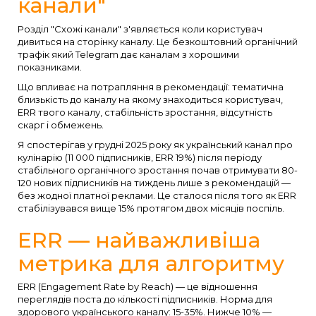
канали"
Розділ "Схожі канали" з'являється коли користувач
дивиться на сторінку каналу. Це безкоштовний органічний
трафік який Telegram дає каналам з хорошими
показниками.
Що впливає на потрапляння в рекомендації: тематична
близькість до каналу на якому знаходиться користувач,
ERR твого каналу, стабільність зростання, відсутність
скарг і обмежень.
Я спостерігав у грудні 2025 року як український канал про
кулінарію (11 000 підписників, ERR 19%) після періоду
стабільного органічного зростання почав отримувати 80-
120 нових підписників на тиждень лише з рекомендацій —
без жодної платної реклами. Це сталося після того як ERR
стабілізувався вище 15% протягом двох місяців поспіль.
ERR — найважливіша
метрика для алгоритму
ERR (Engagement Rate by Reach) — це відношення
переглядів поста до кількості підписників. Норма для
здорового українського каналу: 15-35%. Нижче 10% —