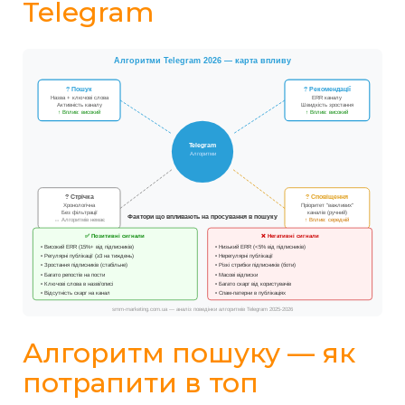
Telegram
Алгоритми Telegram 2026 — карта впливу
? Пошук
? Рекомендації
Назва + ключові слова
ERR каналу
Активність каналу
Швидкість зростання
↑ Вплив: високий
↑ Вплив: високий
Telegram
Алгоритми
? Стрічка
? Сповіщення
Хронологічна
Пріоритет "важливих"
Без фільтрації
каналів (ручний)
Фактори що впливають на просування в пошуку
↔ Алгоритмів немає
↑ Вплив: середній
✅ Позитивні сигнали
❌ Негативні сигнали
• Високий ERR (15%+ від підписників)
• Низький ERR (<5% від підписників)
• Регулярні публікації (≥3 на тиждень)
• Нерегулярні публікації
• Зростання підписників (стабільне)
• Різкі стрибки підписників (боти)
• Багато репостів на пости
• Масові відписки
• Ключові слова в назві/описі
• Багато скарг від користувачів
• Відсутність скарг на канал
• Спам-патерни в публікаціях
smm-marketing.com.ua — аналіз поведінки алгоритмів Telegram 2025-2026
Алгоритм пошуку — як
потрапити в топ