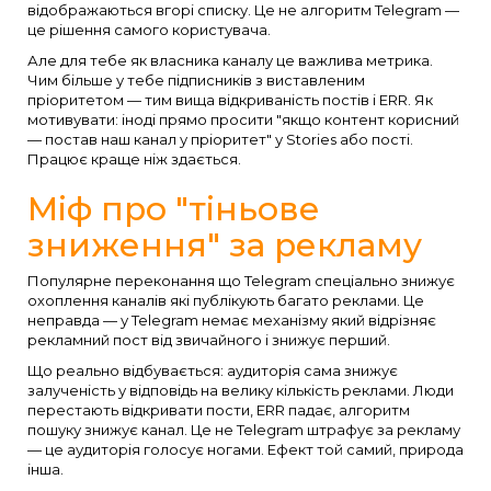
відображаються вгорі списку. Це не алгоритм Telegram —
це рішення самого користувача.
Але для тебе як власника каналу це важлива метрика.
Чим більше у тебе підписників з виставленим
пріоритетом — тим вища відкриваність постів і ERR. Як
мотивувати: іноді прямо просити "якщо контент корисний
— постав наш канал у пріоритет" у Stories або пості.
Працює краще ніж здається.
Міф про "тіньове
зниження" за рекламу
Популярне переконання що Telegram спеціально знижує
охоплення каналів які публікують багато реклами. Це
неправда — у Telegram немає механізму який відрізняє
рекламний пост від звичайного і знижує перший.
Що реально відбувається: аудиторія сама знижує
залученість у відповідь на велику кількість реклами. Люди
перестають відкривати пости, ERR падає, алгоритм
пошуку знижує канал. Це не Telegram штрафує за рекламу
— це аудиторія голосує ногами. Ефект той самий, природа
інша.