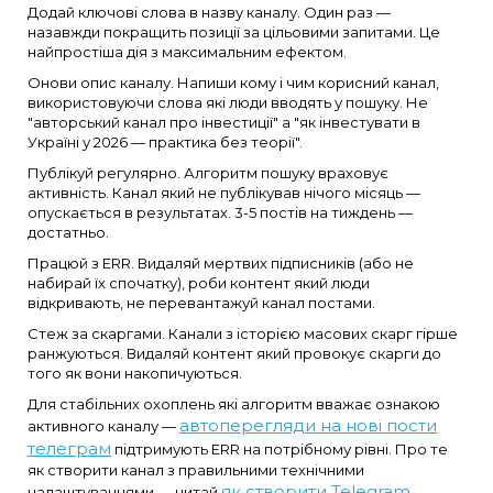
Додай ключові слова в назву каналу. Один раз —
назавжди покращить позиції за цільовими запитами. Це
найпростіша дія з максимальним ефектом.
Онови опис каналу. Напиши кому і чим корисний канал,
використовуючи слова які люди вводять у пошуку. Не
"авторський канал про інвестиції" а "як інвестувати в
Україні у 2026 — практика без теорії".
Публікуй регулярно. Алгоритм пошуку враховує
активність. Канал який не публікував нічого місяць —
опускається в результатах. 3-5 постів на тиждень —
достатньо.
Працюй з ERR. Видаляй мертвих підписників (або не
набирай їх спочатку), роби контент який люди
відкривають, не перевантажуй канал постами.
Стеж за скаргами. Канали з історією масових скарг гірше
ранжуються. Видаляй контент який провокує скарги до
того як вони накопичуються.
Для стабільних охоплень які алгоритм вважає ознакою
автоперегляди на нові пости
активного каналу —
телеграм
підтримують ERR на потрібному рівні. Про те
як створити канал з правильними технічними
як створити Telegram
налаштуваннями — читай