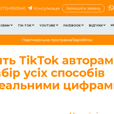
0(73)4950540
Консультація
Залишити заявку
К
EGRAM
TIK-TOK
YOUTUBE
FACEBOOK
ВІДГУКИ
Партнерська програма/Заробіток
ть TikTok авторам
бір усіх способів
 реальними цифрам