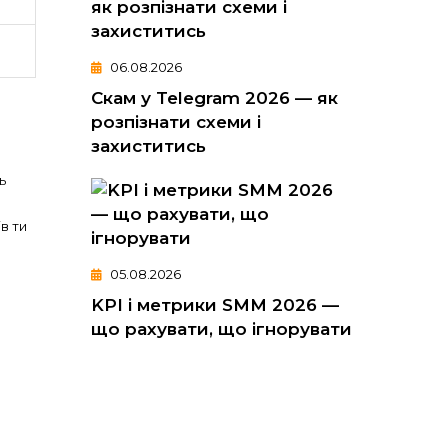
06.08.2026
Скам у Telegram 2026 — як
розпізнати схеми і
захиститись
ь
в ти
05.08.2026
KPI і метрики SMM 2026 —
що рахувати, що ігнорувати