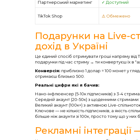
Партнерський маркетинг
✓ Доступний
TikTok Shop
⚠️ Обмежено
Подарунки на Live-
дохід в Україні
Це єдиний спосіб отримувати гроші напряму від T
подарунки під час стриму → ти конвертуєш їх в "
Конверсія:
приблизно 1 долар = 100 монет у гляда
отримаєш близько 500.
Реальні цифри які я бачив:
Нано-інфлюенсер (5-10к підписників) з 3-4 стрим
Середній акаунт (20-50к) з щоденними стримами: 
Великий акаунт (100к+) з активною Live-спільното
Ключове — не кількість підписників, а якість спіл
більше ніж акаунти зі 100к, просто тому що у них 
Рекламні інтеграції