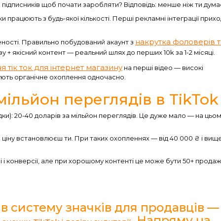
 підписників щоб почати заробляти? Відповідь: менше ніж ти дума
ки працюють з будь-якої кількості. Перші рекламні інтеграції прих
накрутка фоловерів т
ченості. Правильно побудований акаунт з
+ якісний контент — реальний шлях до перших 10k за 1-2 місяці.
 тік ток для інтернет магазину
на перші відео — високі
ують органічне охоплення одночасно.
 мільйон переглядів в TikTok
ідки): 20-40 доларів за мільйон переглядів. Це дуже мало — на цьо
 ціну встановлюєш ти. При таких охопленнях — від 40 000 ₴ і вище
і і конверсії, але при хорошому контенті це може бути 50+ продаж
ив систему значків для продавців —
. Напряму на