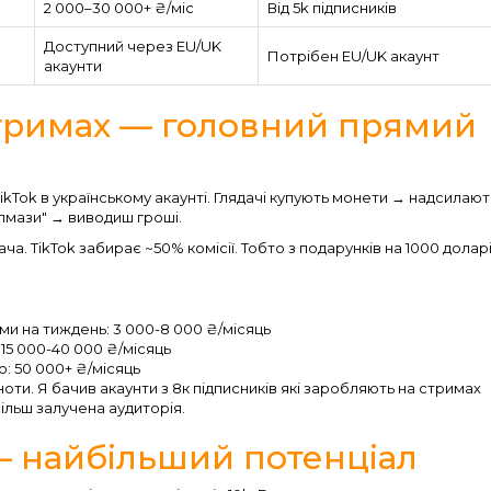
2 000–30 000+ ₴/міс
Від 5k підписників
Доступний через EU/UK
Потрібен EU/UK акаунт
акаунти
стримах — головний прямий
ikTok в українському акаунті. Глядачі купують монети → надсилают
алмази" → виводиш гроші.
ча. TikTok забирає ~50% комісії. Тобто з подарунків на 1000 доларі
ами на тиждень: 3 000-8 000 ₴/місяць
15 000-40 000 ₴/місяць
ю: 50 000+ ₴/місяць
ьноти. Я бачив акаунти з 8к підписників які заробляють на стримах
більш залучена аудиторія.
 — найбільший потенціал