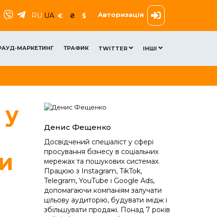
Авторизація
RU
UA
€
₴
$
РАУД-МАРКЕТИНГ
ТРАФИК
TWITTER
ІНШІ
 у
Денис Фещенко
Досвідчений спеціаліст у сфері
просування бізнесу в соціальних
и
мережах та пошукових системах.
Працюю з Instagram, TikTok,
Telegram, YouTube і Google Ads,
допомагаючи компаніям залучати
цільову аудиторію, будувати імідж і
збільшувати продажі. Понад 7 років