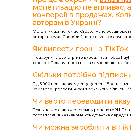
матеріал про
монетизацію не впливає, 
конверсії в продажах. Ко
авторам в Україні?
Офіційних даних немає. Creator Fund розширюєтьс
авторів немає. Заробляй через Live-подарунки, р
Як вивести гроші з TikTok 
Подарунки з Live-стримів виводяться через PayP
сервісів. Рекламні гроші — за домовленістю з б
Скільки потрібно підписни
Від 5 000 при високому engagement. Бренди дивлят
коментарі, репости. Акаунт з 7к живих підписник
Чи варто переводити акаун
Технічно можливо через зміну регіону і VPN. Пра
потрапляєш в незнайоме конкурентне середовище,
Чи можна заробляти в Tik