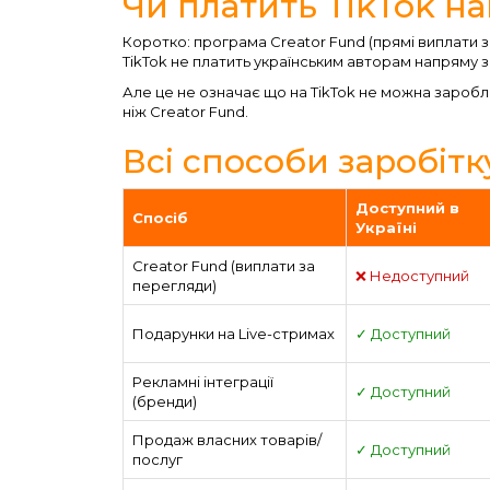
Чи платить TikTok на
Коротко: програма Creator Fund (прямі виплати з
TikTok не платить українським авторам напряму з
Але це не означає що на TikTok не можна заробл
ніж Creator Fund.
Всі способи заробітку
Доступний в
Спосіб
Україні
Creator Fund (виплати за
❌ Недоступний
перегляди)
Подарунки на Live-стримах
✓ Доступний
Рекламні інтеграції
✓ Доступний
(бренди)
Продаж власних товарів/
✓ Доступний
послуг