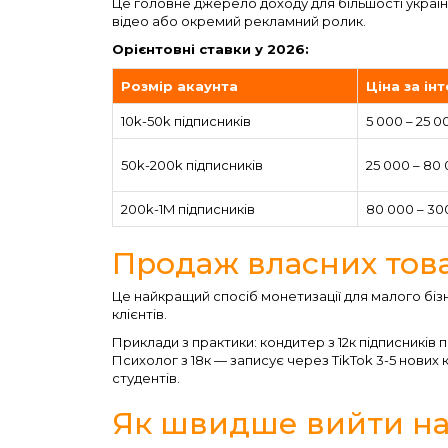
Це головне джерело доходу для більшості українсь
відео або окремий рекламний ролик.
Орієнтовні ставки у 2026:
Розмір акаунта
Ціна за ін
10k-50k підписників
5 000 – 25 0
50k-200k підписників
25 000 – 80
200k-1M підписників
80 000 – 30
Продаж власних това
Це найкращий спосіб монетизації для малого бізне
клієнтів.
Приклади з практики: кондитер з 12к підписників
Психолог з 18к — записує через TikTok 3-5 нових к
студентів.
Як швидше вийти на