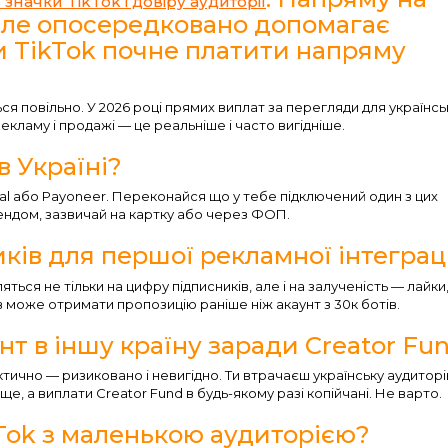
 значки TikTok і довіру аудиторії
але опосередковано допомагає
ли TikTok почне платити напряму
я повільно. У 2026 році прямих виплат за перегляди для українсь
екламу і продажі — це реальніше і часто вигідніше.
в Україні?
al або Payoneer. Переконайся що у тебе підключений один з цих
рендом, зазвичай на картку або через ФОП.
ків для першої рекламної інтеграц
ься не тільки на цифру підписників, але і на залученість — лайки
ів може отримати пропозицію раніше ніж акаунт з 30к ботів.
т в іншу країну заради Creator Fu
ктично — ризиковано і невигідно. Ти втрачаєш українську аудиторі
 а виплати Creator Fund в будь-якому разі копійчані. Не варто.
Tok з маленькою аудиторією?