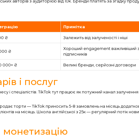
ких авторів з аудиторією від 10k. Бренди платять за згадку проду
теграцію
Примітка
00 ₴
Залежить від залученості і ніші
Хороший engagement важливіший 
 000 ₴
підписників
0 000+ ₴
Великі бренди, серйозні договори
рів і послуг
су і спеціалістів. TikTok тут працює як потужний канал залучення
 продає торти — TikTok приносить 5-8 замовлень на місяць додатко
лієнтів на місяць. Школа англійської з 25к — регулярний потік нов
 монетизацію