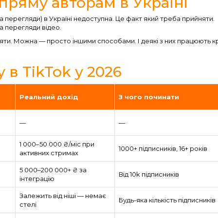
пряму авторам в Україні
а перегляди) в Україні недоступна. Це факт який треба прийняти.
а перегляди відео.
яти. Можна — просто іншими способами. І деякі з них працюють 
 в TikTok у 2026
Реальний дохід
З чого починати
—
—
1 000–50 000 ₴/міс при
1000+ підписників, 16+ років
активних стримах
5 000–200 000+ ₴ за
Від 10k підписників
інтеграцію
Залежить від ніші — немає
Будь-яка кількість підписників
стелі