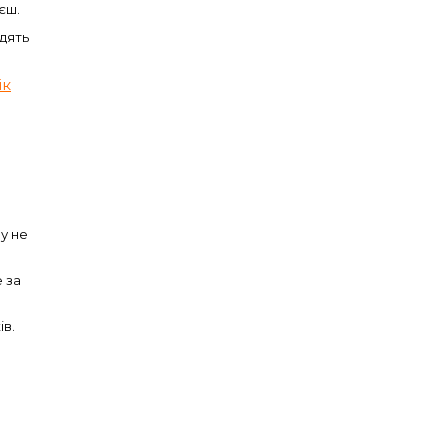
єш.
одять
ік
му не
 за
ів.