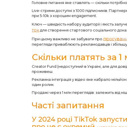
Головне питання яке ставлять — скільки потрібно
Live-стрими доступні з 1000 підписників. Партнер
при 5-10k з хорошим engagement.
Ключ — швидкість набору аудиторії і якість залу
ток
для створення стартового соціального доказу 
просування
При цьому важливо не забувати про
перегляди приваблюють рекламодавців і збільш
Скільки платять за 1
Creator Fund (недоступний в Україні, але для дов
проживеш.
Рекламна інтеграція у відео яке набрало мільйон:
один ролик.
Продажі через 1 млн переглядів: залежить від ніш
Часті запитання
У 2024 році TikTok запуст
про це є окремий