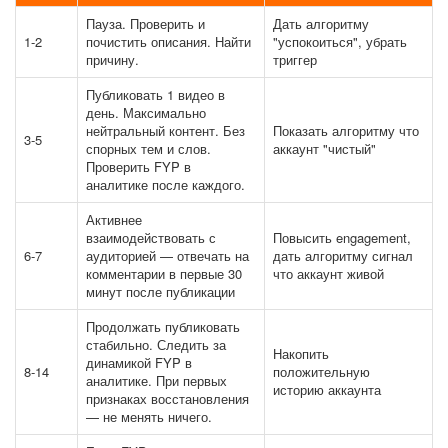
Пауза. Проверить и
Дать алгоритму
1-2
почистить описания. Найти
"успокоиться", убрать
причину.
триггер
Публиковать 1 видео в
день. Максимально
нейтральный контент. Без
Показать алгоритму что
3-5
спорных тем и слов.
аккаунт "чистый"
Проверить FYP в
аналитике после каждого.
Активнее
взаимодействовать с
Повысить engagement,
6-7
аудиторией — отвечать на
дать алгоритму сигнал
комментарии в первые 30
что аккаунт живой
минут после публикации
Продолжать публиковать
стабильно. Следить за
Накопить
динамикой FYP в
8-14
положительную
аналитике. При первых
историю аккаунта
признаках восстановления
— не менять ничего.