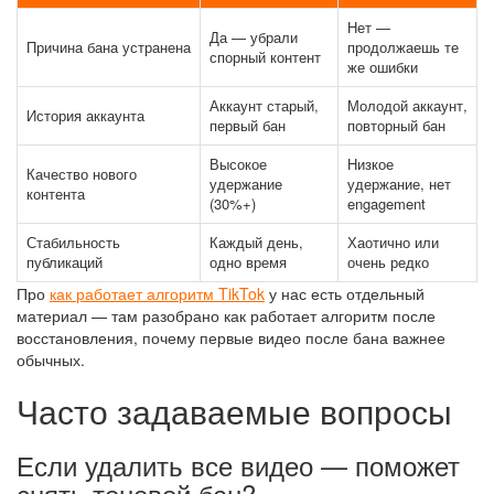
Нет —
Да — убрали
Причина бана устранена
продолжаешь те
спорный контент
же ошибки
Аккаунт старый,
Молодой аккаунт,
История аккаунта
первый бан
повторный бан
Высокое
Низкое
Качество нового
удержание
удержание, нет
контента
(30%+)
engagement
Стабильность
Каждый день,
Хаотично или
публикаций
одно время
очень редко
Про
как работает алгоритм TikTok
у нас есть отдельный
материал — там разобрано как работает алгоритм после
восстановления, почему первые видео после бана важнее
обычных.
Часто задаваемые вопросы
Если удалить все видео — поможет
снять теневой бан?