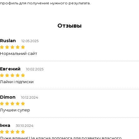
профиль для получение нужного результата.
Отзывы
Ruslan
12.05.2025
Нормальний сайт
Евгений
10.02.2025
Лайки і підписки
Dimon
10.12.2024
Лучшеи супер
Інна
30.10.2024
Дуже вдячна! Це класна допомога для розвитку власного