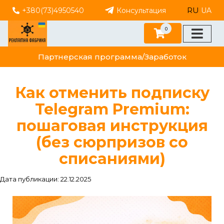
RU
+380(73)4950540
Консультация
UA
0
Партнерская программа/Заработок
Как отменить подписку
Telegram Premium:
пошаговая инструкция
(без сюрпризов со
списаниями)
Дата публикации: 22.12.2025