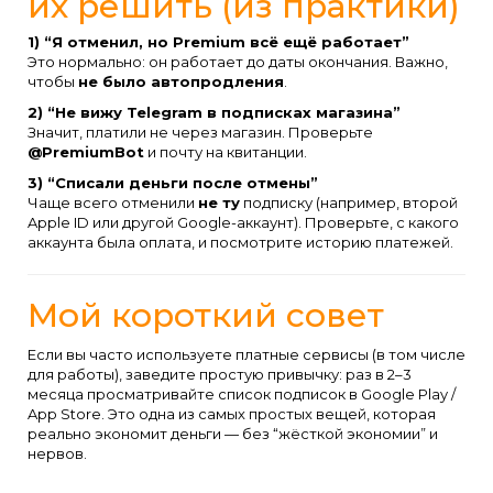
их решить (из практики)
1) “Я отменил, но Premium всё ещё работает”
Это нормально: он работает до даты окончания. Важно,
чтобы
не было автопродления
.
2) “Не вижу Telegram в подписках магазина”
Значит, платили не через магазин. Проверьте
@PremiumBot
и почту на квитанции.
3) “Списали деньги после отмены”
Чаще всего отменили
не ту
подписку (например, второй
Apple ID или другой Google-аккаунт). Проверьте, с какого
аккаунта была оплата, и посмотрите историю платежей.
Мой короткий совет
Если вы часто используете платные сервисы (в том числе
для работы), заведите простую привычку: раз в 2–3
месяца просматривайте список подписок в Google Play /
App Store. Это одна из самых простых вещей, которая
реально экономит деньги — без “жёсткой экономии” и
нервов.