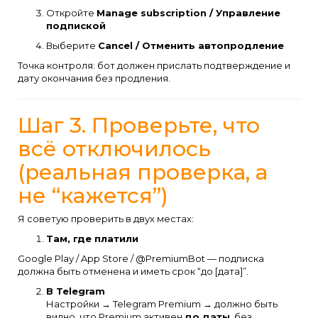
Откройте
Manage subscription / Управление
подпиской
Выберите
Cancel / Отменить автопродление
Точка контроля: бот должен прислать подтверждение и
дату окончания без продления.
Шаг 3. Проверьте, что
всё отключилось
(реальная проверка, а
не “кажется”)
Я советую проверить в двух местах:
Там, где платили
Google Play / App Store / @PremiumBot — подписка
должна быть отменена и иметь срок “до [дата]”.
В Telegram
Настройки → Telegram Premium → должно быть
видно, что Premium активен
до даты
, без