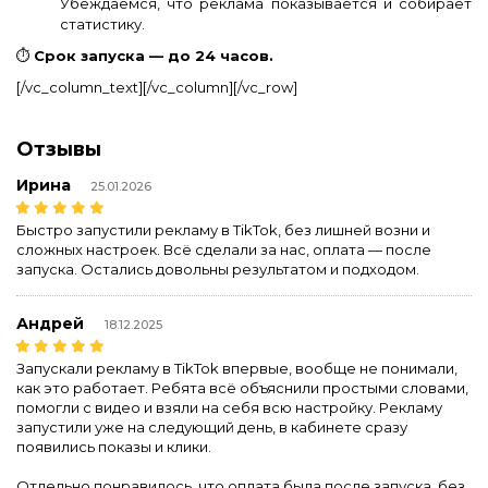
Убеждаемся, что реклама показывается и собирает
статистику.
⏱
Срок запуска — до 24 часов.
[/vc_column_text][/vc_column][/vc_row]
Отзывы
Ирина
25.01.2026
Быстро запустили рекламу в TikTok, без лишней возни и
сложных настроек. Всё сделали за нас, оплата — после
запуска. Остались довольны результатом и подходом.
Андрей
18.12.2025
Запускали рекламу в TikTok впервые, вообще не понимали,
как это работает. Ребята всё объяснили простыми словами,
помогли с видео и взяли на себя всю настройку. Рекламу
запустили уже на следующий день, в кабинете сразу
появились показы и клики.
Отдельно понравилось, что оплата была после запуска, без