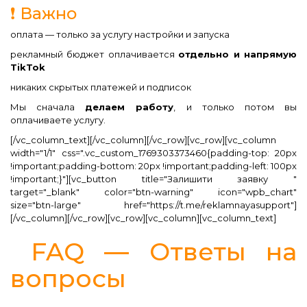
❗ Важно
оплата — только за услугу настройки и запуска
рекламный бюджет оплачивается
отдельно и напрямую
TikTok
никаких скрытых платежей и подписок
Мы сначала
делаем работу
, и только потом вы
оплачиваете услугу.
[/vc_column_text][/vc_column][/vc_row][vc_row][vc_column
width="1/1" css=".vc_custom_1769303373460{padding-top: 20px
!important;padding-bottom: 20px !important;padding-left: 100px
!important;}"][vc_button title="Залишити заявку "
target="_blank" color="btn-warning" icon="wpb_chart"
size="btn-large" href="https://t.me/reklamnayasupport"]
[/vc_column][/vc_row][vc_row][vc_column][vc_column_text]
FAQ — Ответы на
вопросы