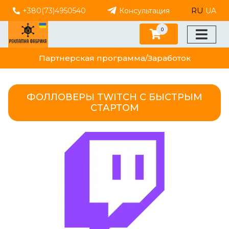
RU
+380(73)4950540
Консультация
UA
0
Партнерская программа/Заработок
ФОЛЛОВЕРЫ TWITCH С БЫСТРЫМ
СТАРТОМ