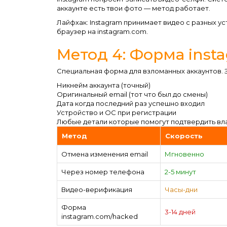
аккаунте есть твои фото — метод работает.
Лайфхак: Instagram принимает видео с разных у
браузер на instagram.com.
Метод 4: Форма inst
Специальная форма для взломанных аккаунтов. 
Никнейм аккаунта (точный)
Оригинальный email (тот что был до смены)
Дата когда последний раз успешно входил
Устройство и ОС при регистрации
Любые детали которые помогут подтвердить вл
Метод
Скорость
Отмена изменения email
Мгновенно
Через номер телефона
2-5 минут
Видео-верификация
Часы-дни
Форма
3-14 дней
instagram.com/hacked