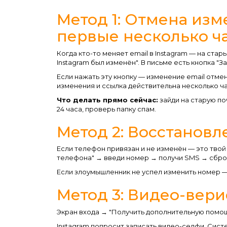
Метод 1: Отмена изм
первые несколько ч
Когда кто-то меняет email в Instagram — на ста
Instagram был изменён". В письме есть кнопка "З
Если нажать эту кнопку — изменение email отме
изменения и ссылка действительна несколько ч
Что делать прямо сейчас:
зайди на старую по
24 часа, проверь папку спам.
Метод 2: Восстановл
Если телефон привязан и не изменён — это твой
телефона" → введи номер → получи SMS → сбро
Если злоумышленник не успел изменить номер —
Метод 3: Видео-вер
Экран входа → "Получить дополнительную помощ
Instagram попросит записать видео-селфи. Сист