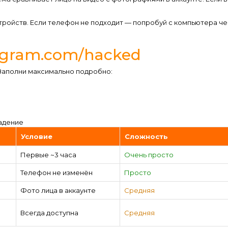
стройств. Если телефон не подходит — попробуй с компьютера ч
agram.com/hacked
Заполни максимально подробно:
адение
Условие
Сложность
Первые ~3 часа
Очень просто
Телефон не изменён
Просто
Фото лица в аккаунте
Средняя
Всегда доступна
Средняя