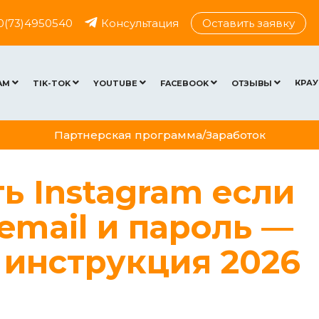
0(73)4950540
Консультация
Оставить заявку
КРАУ
AM
TIK-TOK
YOUTUBE
FACEBOOK
ОТЗЫВЫ
Партнерская программа/Заработок
ь Instagram если
email и пароль —
 инструкция 2026