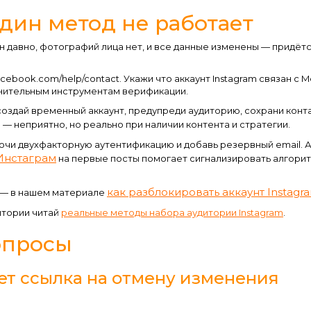
один метод не работает
ан давно, фотографий лица нет, и все данные изменены — придёт
cebook.com/help/contact. Укажи что аккаунт Instagram связан с M
лнительным инструментам верификации.
создай временный аккаунт, предупреди аудиторию, сохрани конт
 — неприятно, но реально при наличии контента и стратегии.
чи двухфакторную аутентификацию и добавь резервный email. А
Инстаграм
на первые посты помогает сигнализировать алгори
как разблокировать аккаунт Instagr
 — в нашем материале
итории читай
реальные методы набора аудитории Instagram
.
опросы
ет ссылка на отмену изменения