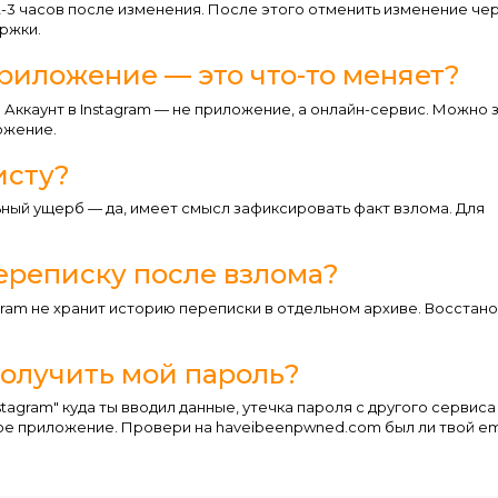
2-3 часов после изменения. После этого отменить изменение че
ржки.
иложение — это что-то меняет?
 Аккаунт в Instagram — не приложение, а онлайн-сервис. Можно 
ожение.
исту?
ьный ущерб — да, имеет смысл зафиксировать факт взлома. Для
ереписку после взлома?
ram не хранит историю переписки в отдельном архиве. Восстано
олучить мой пароль?
tagram" куда ты вводил данные, утечка пароля с другого сервиса
ое приложение. Провери на haveibeenpwned.com был ли твой ema