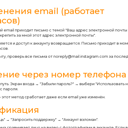
енения email (работает
асов)
рый email приходит письмо с темой "Ваш адрес электронной почты
акрепить за мной этот адрес электронной почты".
няется и доступ к аккаунту возвращается. Письмо приходит в мо
асов.
чту, проверь все письма от noreply@mail.instagram.com за после
ение через номер телефона
 путь. Экран входа → "Забыли пароль?" → выбери "Использовать 
с пароля.
 этот метод сработает даже если email уже изменён.
ификация
ь" → "Запросить поддержку" → "Аккаунт взломан".
ема сравнивает лицо на видео с фотографиями в аккаунте. Если в