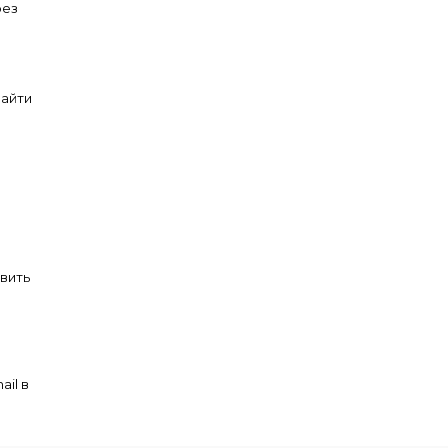
рез
зайти
вить
il в