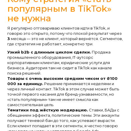
популярным в TikTok»
не нужна
Я регулярно отговариваю клиентов идти в TikTok, и
говорю это открыто, потому что плохой результат через
3
месяца — это не клиент, который вернётся. Сегментов,
где стратегия не работает, конкретно три.
Узкий b2b с длинным циклом сделки.
Продажа
промышленного оборудования, IT-аутсорс
корпоративным клиентам, юридические услуги для
бизнеса. Аудитория там не сидит в TikTok как канале
поиска решений.
Товары с очень высоким средним чеком от ₴100
000 за единицу.
Решение принимается неделями и
через личный контакт. TikTok в этом случае может быть
точкой первого касания для бренд-узнаваемости, но
«стать популярным» там не имеет смысла как
самостоятельная цель.
Тематики под жёсткую модерацию.
Ставки, БАДы с
обещанием эффекта, политические темы. Эти аккаунты
получают теневой бан до того, как успевают вырасти.
Если клиент попадает в эти сегменты, я честно говорю
«вам сюда не надо» и направляю в Google Ads,