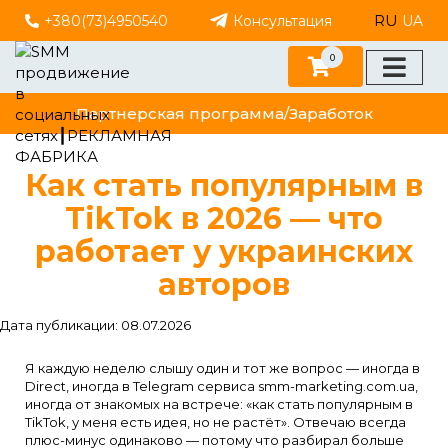
RU
+380(73)4950540
Консультация
UA
0
Партнерская программа/Заработок
Как стать популярным в
TikTok в 2026 — что
работает у украинских
авторов
Дата публикации: 08.07.2026
Я каждую неделю слышу один и тот же вопрос — иногда в
Direct, иногда в Telegram сервиса smm-marketing.com.ua,
иногда от знакомых на встрече: «как стать популярным в
TikTok, у меня есть идея, но не растёт». Отвечаю всегда
плюс-минус одинаково — потому что разбирал больше