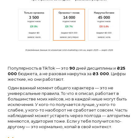
Только органика
Органика + посев
Накрутка ботами
3 500
14 000
45 000
подписчиков
подписчиков
подписчиков
ER 8%
ER 7%
ER 0.4%
бюджет ₴0
бюджет ₴24 000
бюджет ₴3 000
заявок: мало
заявок: регулярно
заявок: ноль
Усреднённые данные по клиентам smm-marketing.com.ua, март 2025 — март 2026
Популярность в TikTok — это
90
дней дисциплины и
₴25
000
бюджета, а не разовая накрутка за
₴3 000
. Цифры
жесткие, но они работают.
Один важный момент общего характера — это не
универсальные правила. То что я описал, работает в
большинстве моих кейсов, но в каждой нише могут быть
исключения. У кого-то получается лучше, у кого-то
слабее, у кого-то наоборот не сработает совсем. Часть
наблюдений может устареть через полгода — алгоритмы
меняются, аудитория тоже. Если у тебя получится по-
другому — это нормально, копай в свой контекст.