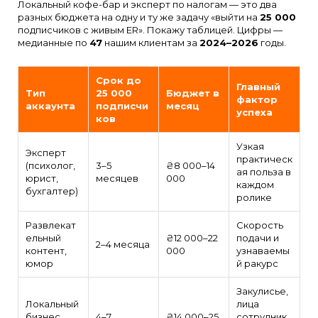
Локальный кофе-бар и эксперт по налогам — это два
разных бюджета на одну и ту же задачу «выйти на
25 000
подписчиков с живым ER». Покажу таблицей. Цифры —
медианные по
47
нашим клиентам за
2024–2026
годы.
Срок до
Главный
Тип
25 000
Бюджет в
фактор
аккаунта
подписчи
месяц
успеха
ков
Узкая
Эксперт
практическ
(психолог,
3–5
₴8 000–14
ая польза в
юрист,
месяцев
000
каждом
бухгалтер)
ролике
Развлекат
Скорость
ельный
₴12 000–22
подачи и
2–4 месяца
контент,
000
узнаваемы
юмор
й ракурс
Закулисье,
Локальный
лица
бизнес
4–7
₴14 000–25
сотрудник