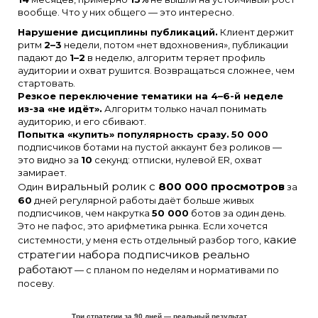
вообще. Что у них общего — это интересно.
Нарушение дисциплины публикаций.
Клиент держит
ритм
2–3
недели, потом «нет вдохновения», публикации
падают до
1–2
в неделю, алгоритм теряет профиль
аудитории и охват рушится. Возвращаться сложнее, чем
стартовать.
Резкое переключение тематики на 4–6-й неделе
из-за «не идёт».
Алгоритм только начал понимать
аудиторию, и его сбивают.
Попытка «купить» популярность сразу.
50 000
подписчиков ботами на пустой аккаунт без роликов —
это видно за
10
секунд: отписки, нулевой ER, охват
замирает.
виральный ролик с
800 000 просмотров
Один
за
60
дней регулярной работы даёт больше живых
подписчиков, чем накрутка
50 000
ботов за один день.
Это не пафос, это арифметика рынка. Если хочется
какие
системности, у меня есть отдельный разбор того,
стратегии набора подписчиков реально
работают
— с планом по неделям и нормативами по
посеву.
Три стратегии за 90 дней — реальный результат