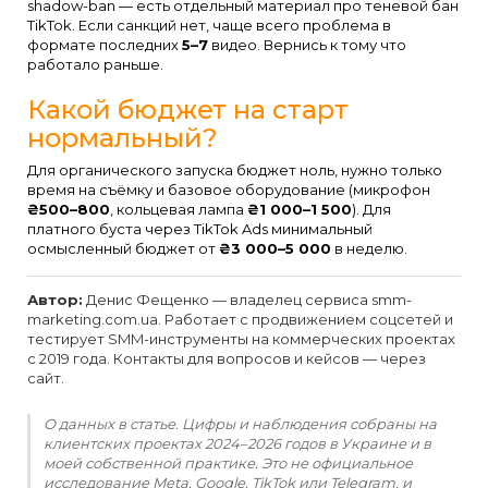
shadow-ban — есть отдельный материал про теневой бан
TikTok. Если санкций нет, чаще всего проблема в
формате последних
5–7
видео. Вернись к тому что
работало раньше.
Какой бюджет на старт
нормальный?
Для органического запуска бюджет ноль, нужно только
время на съёмку и базовое оборудование (микрофон
₴500–800
, кольцевая лампа
₴1 000–1 500
). Для
платного буста через TikTok Ads минимальный
осмысленный бюджет от
₴3 000–5 000
в неделю.
Автор:
Денис Фещенко — владелец сервиса smm-
marketing.com.ua. Работает с продвижением соцсетей и
тестирует SMM-инструменты на коммерческих проектах
с 2019 года. Контакты для вопросов и кейсов — через
сайт.
О данных в статье. Цифры и наблюдения собраны на
клиентских проектах 2024–2026 годов в Украине и в
моей собственной практике. Это не официальное
исследование Meta, Google, TikTok или Telegram, и