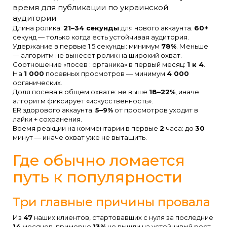
время для публикации по украинской
аудитории
.
Длина ролика:
21–34 секунды
для нового аккаунта.
60+
секунд — только когда есть устойчивая аудитория.
Удержание в первые 1.5 секунды: минимум
78%
. Меньше
— алгоритм не вынесет ролик на широкий охват.
Соотношение «посев : органика» в первый месяц:
1 к 4
.
На
1 000
посевных просмотров — минимум
4 000
органических.
Доля посева в общем охвате: не выше
18–22%
, иначе
алгоритм фиксирует «искусственность».
ER здорового аккаунта:
5–9%
от просмотров уходит в
лайки + сохранения.
Время реакции на комментарии в первые
2
часа: до
30
минут — иначе охват уже не вытащить.
Где обычно ломается
путь к популярности
Три главные причины провала
Из
47
наших клиентов, стартовавших с нуля за последние
14
месяцев, примерно
13%
не вышли на устойчивый рост