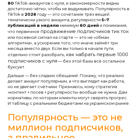
80
TikTok-аккаунтов с нуля, и закономерности видны
достаточно чётко, чтобы не выдумывать. Популярность в
TikTok в
2026
году — это сочетание трёх вещей:
тематически узкого аккаунта, регулярности
5–7
публикаций в неделю
минимум
60 дней
и понимания,
продвижение подписчиков тик ток
что первичное
или посевной сигнал на старте — это не «обман
алгоритма», а ускорение того, что иначе займёт три
месяца вместо двух. Если вы только в начале пути,
как набрать первые 1000
отдельно стоит разобрать,
подписчиков с нуля
— без этой базы всё остальное
буксует.
Дальше — без сладких обещаний. Покажу, что реально
делает аккаунт популярным, а что выглядит как работа,
но не двигает счётчики. Признаюсь, кому стратегия
«контент + посев + регулярность» вообще не нужна. Дам
нормативы, по которым клиенты могут сверять прогрес.
И таблицу с реальными бюджетами на украинском рынке.
Популярность — это не
миллион подписчиков,
а правильное