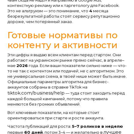
контекстную рекламу или к таргетологу для Facebook.
Это не альтруизм — это понимание, что
4
месяца
безрезультатной работы стоят сервису репутационно
дороже, чем потерянный заказ.
Готовые нормативы по
контенту и активности
Эти цифры я выдаю всем клиентам перед стартом. Они
работают на украинском рынке прямо сейчас, в апреле–
мае
2026
года. Если ваши показатели сильно ниже — что-
то не так с контентом или подачей, не с алгоритмом. Это
не универсальная схема, в твоей нише может быть иначе.
Официальные параметры алгоритма для бизнес-
аккаунтов собраны в справке TikTok на
tiktok.com/business/help
— туда стоит заходить перед
каждой большой кампанией, потому что правила
меняются без громких объявлений.
Вот ключевые показатели, на которые стоит
ориентироваться при старте и росте аккаунта.
Частота публикаций для роста:
5–7 роликов в неделю
лучшее
первые
60 дней
, потом 3–4 — и желательно в