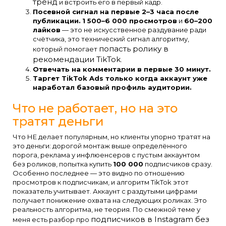
тренд
и встроить его в первый кадр.
Посевной сигнал на первые 2–3 часа после
публикации.
1 500–6 000 просмотров
и
60–200
лайков
— это не искусственное раздувание ради
счётчика, это технический сигнал алгоритму,
попасть ролику в
который помогает
рекомендации TikTok
.
Отвечать на комментарии в первые 30 минут.
Таргет TikTok Ads только когда аккаунт уже
наработал базовый профиль аудитории.
Что не работает, но на это
тратят деньги
Что НЕ делает популярным, но клиенты упорно тратят на
это деньги: дорогой монтаж выше определённого
порога, реклама у инфлюенсеров с пустым аккаунтом
без роликов, попытка купить
100 000
подписчиков сразу.
Особенно последнее — это видно по отношению
просмотров к подписчикам, и алгоритм TikTok этот
показатель учитывает. Аккаунт с раздутыми цифрами
получает понижение охвата на следующих роликах. Это
реальность алгоритма, не теория. По смежной теме у
подписчиков в Instagram без
меня есть разбор про