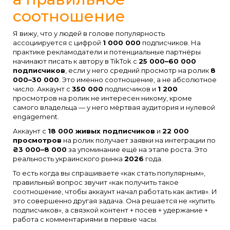
соотношение
Я вижу, что у людей в голове популярность
ассоциируется с цифрой
1 000 000
подписчиков. На
практике рекламодатели и потенциальные партнёры
начинают писать к автору в TikTok с
25 000–60 000
подписчиков
, если у него средний просмотр на ролик
8
000–30 000
. Это именно соотношение, а не абсолютное
число. Аккаунт с
350 000
подписчиков и
1 200
просмотров на ролик не интересен никому, кроме
самого владельца — у него мёртвая аудитория и нулевой
engagement.
Аккаунт с
18 000 живых подписчиков
и
22 000
просмотров
на ролик получает заявки на интеграции по
₴3 000–8 000
за упоминание ещё на этапе роста. Это
реальность украинского рынка
2026
года.
То есть когда вы спрашиваете «как стать популярным»,
правильный вопрос звучит «как получить такое
соотношение, чтобы аккаунт начал работать как актив». И
это совершенно другая задача. Она решается не «купить
подписчиков», а связкой контент + посев + удержание +
работа с комментариями в первые часы.