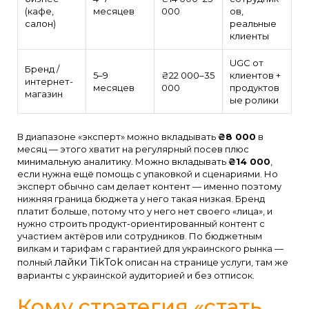
(кафе,
месяцев
000
ов,
салон)
реальные
клиенты
UGC от
Бренд /
5–9
₴22 000–35
клиентов +
интернет-
месяцев
000
продуктов
магазин
ые ролики
В диапазоне «эксперт» можно вкладывать
₴8 000
в
месяц — этого хватит на регулярный посев плюс
минимальную аналитику. Можно вкладывать
₴14 000
,
если нужна ещё помощь с упаковкой и сценариями. Но
эксперт обычно сам делает контент — именно поэтому
нижняя граница бюджета у него такая низкая. Бренд
платит больше, потому что у него нет своего «лица», и
нужно строить продукт-ориентированный контент с
участием актёров или сотрудников. По бюджетным
вилкам и тарифам с гарантией для украинского рынка —
лайки TikTok
полный
описан на странице услуги, там же
варианты с украинской аудиторией и без отписок.
Кому стратегия «стать