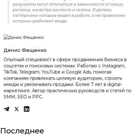
результаты могут отличаться в зависимости от ниши,
региона, качества контента и сезона. Я делюсь
паттернами которые видел в работе, а не правилами
которые сработают везде.
Денис Фещенко
Опытный специалист в сфере продвижения бизнеса в
соцсетях и поисковых системах. Работаю с Instagram,
TikTok, Telegram, YouTube и Google Ads, помогая
компаниям привлекать целевую аудиторию, строить
имидж и увеличивать продажи. Более 7 лет в digital-
маркетинге. Автор практических руководств и статей по
SMM, SEO и PPC.
Последнее