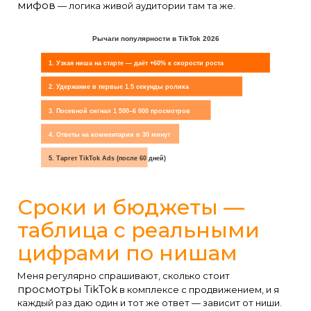
мифов
— логика живой аудитории там та же.
Рычаги популярности в TikTok 2026
1. Узкая ниша на старте — даёт +60% к скорости роста
2. Удержание в первые 1.5 секунды ролика
3. Посевной сигнал 1 500–6 000 просмотров
4. Ответы на комментарии в 30 минут
5. Таргет TikTok Ads (после 60 дней)
Сроки и бюджеты —
таблица с реальными
цифрами по нишам
Меня регулярно спрашивают, сколько стоит
просмотры TikTok
в комплексе с продвижением, и я
каждый раз даю один и тот же ответ — зависит от ниши.