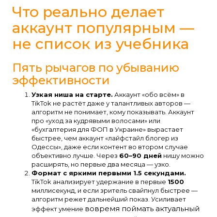
Что реально делает
аккаунт популярным —
не список из учебника
Пять рычагов по убыванию
эффективности
Узкая ниша на старте.
Аккаунт «обо всём» в
TikTok не растёт даже у талантливых авторов —
алгоритм не понимает, кому показывать. Аккаунт
про «уход за кудрявыми волосами» или
«бухгалтерия для ФОП в Украине» вырастает
быстрее, чем аккаунт «лайфстайл блогер из
Одессы», даже если контент во втором случае
объективно лучше. Через
60–90 дней
нишу можно
расширять, но первые два месяца — узко.
Формат с яркими первыми 1.5 секундами.
TikTok анализирует удержание в первые
1500
миллисекунд, и если зритель свайпнул быстрее —
алгоритм режет дальнейший показ. Усиливает
вовремя поймать актуальный
эффект умение