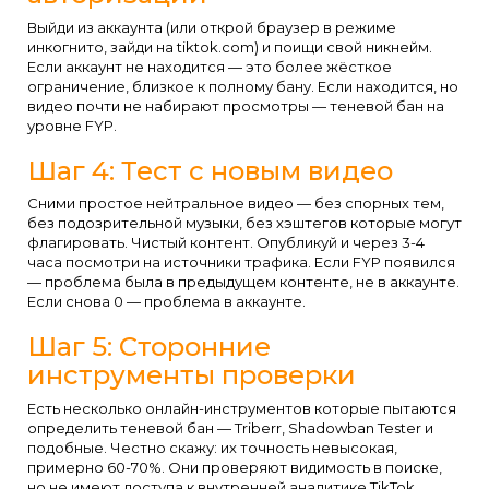
Выйди из аккаунта (или открой браузер в режиме
инкогнито, зайди на tiktok.com) и поищи свой никнейм.
Если аккаунт не находится — это более жёсткое
ограничение, близкое к полному бану. Если находится, но
видео почти не набирают просмотры — теневой бан на
уровне FYP.
Шаг 4: Тест с новым видео
Сними простое нейтральное видео — без спорных тем,
без подозрительной музыки, без хэштегов которые могут
флагировать. Чистый контент. Опубликуй и через 3-4
часа посмотри на источники трафика. Если FYP появился
— проблема была в предыдущем контенте, не в аккаунте.
Если снова 0 — проблема в аккаунте.
Шаг 5: Сторонние
инструменты проверки
Есть несколько онлайн-инструментов которые пытаются
определить теневой бан — Triberr, Shadowban Tester и
подобные. Честно скажу: их точность невысокая,
примерно 60-70%. Они проверяют видимость в поиске,
но не имеют доступа к внутренней аналитике TikTok.