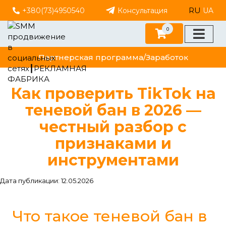
RU
+380(73)4950540
Консультация
UA
0
Партнерская программа/Заработок
Как проверить TikTok на
теневой бан в 2026 —
честный разбор с
признаками и
инструментами
Дата публикации: 12.05.2026
Что такое теневой бан в