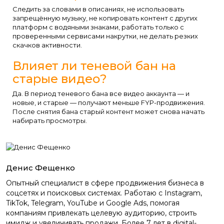
Следить за словами в описаниях, не использовать
запрещённую музыку, не копировать контент с других
платформ с водяными знаками, работать только с
проверенными сервисами накрутки, не делать резких
скачков активности.
Влияет ли теневой бан на
старые видео?
Да. В период теневого бана все видео аккаунта — и
новые, и старые — получают меньше FYP-продвижения.
После снятия бана старый контент может снова начать
набирать просмотры.
Денис Фещенко
Опытный специалист в сфере продвижения бизнеса в
соцсетях и поисковых системах. Работаю с Instagram,
TikTok, Telegram, YouTube и Google Ads, помогая
компаниям привлекать целевую аудиторию, строить
имидж и увеличивать продажи. Более 7 лет в digital-