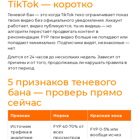
TikTok — коротко
Теневой бан — это когда TikTok тихо ограничивает показ
твоих видео без официального уведомления. Аккаунт
работает, видео публикуются, ты их видишь — но
алгоритм перестаёт продвигать контент в
рекомендации. FYP твои видео больше не попадают или
попадают минимально. Подписчики видят, незнакомые —
нет.
Длится от 24 часов до нескольких недель. Зависит от
причины и от того, продолжаешь ли нарушать правила в
этот период.
5 признаков теневого
бана — проверь прямо
сейчас
Признак
Норма
Красная зона
Источник
FYP 40-70% от
FYP 0-5% или
трафика в
всех
вообще исчез
аналитике
просмотров