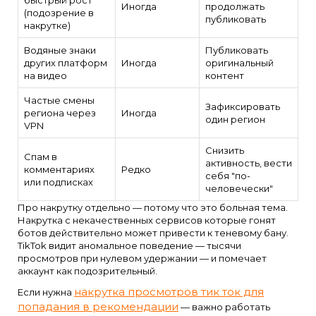
быстрый рост
Иногда
продолжать
(подозрение в
публиковать
накрутке)
Водяные знаки
Публиковать
других платформ
Иногда
оригинальный
на видео
контент
Частые смены
Зафиксировать
региона через
Иногда
один регион
VPN
Снизить
Спам в
активность, вести
комментариях
Редко
себя "по-
или подписках
человечески"
Про накрутку отдельно — потому что это больная тема.
Накрутка с некачественных сервисов которые гонят
ботов действительно может привести к теневому бану.
TikTok видит аномальное поведение — тысячи
просмотров при нулевом удержании — и помечает
аккаунт как подозрительный.
накрутка просмотров тик ток для
Если нужна
попадания в рекомендации
— важно работать