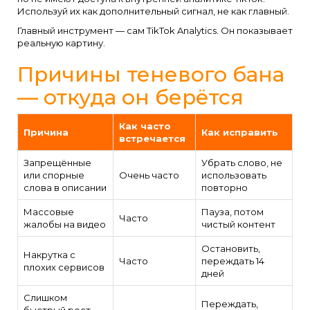
Используй их как дополнительный сигнал, не как главный.
Главный инструмент — сам TikTok Analytics. Он показывает
реальную картину.
Причины теневого бана
— откуда он берётся
Как часто
Причина
Как исправить
встречается
Запрещённые
Убрать слово, не
или спорные
Очень часто
использовать
слова в описании
повторно
Массовые
Пауза, потом
Часто
жалобы на видео
чистый контент
Остановить,
Накрутка с
Часто
переждать 14
плохих сервисов
дней
Слишком
Переждать,