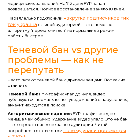
медицинских заявлений. На 7-й день FYP начал
возвращаться. Полное восстановление заняло 18 дней.
накрутка подписчиков тик
Параллельно подключили
ток украина
с живой аудиторией — это помогло
алгоритму "переключиться" на нормальный режим
работы быстрее.
Теневой бан vs другие
проблемы — как не
перепутать
Часто путают теневой бан с другими вещами. Вот как их
отличить:
Теневой бан:
FYP-трафик упал до нуля, видео
публикуются нормально, нет уведомлений о нарушениях,
аккаунт находится в поиске.
Алгоритмическое падение:
FYP-трафик есть, но
меньше чем обычно. Удержание видео упало. Это не бан
— это просто видео не зашло аудитории. Читай
почему упали просмотры
подробнее в статье о том
в TikTok