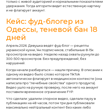
только с живой аудиторией и нормальными показателями
удержания. Тогда алгоритм видит естественную картину
и не флагирует аккаунт.
Кейс: фуд-блогер из
Одессы, теневой бан 18
дней
Апрель 2026. Девушка ведёт фуд-блог — рецепты
украинской кухни, 14к подписчиков, стабильные 8-15к
просмотров на видео. Неделю назад охваты рухнули до
300-500 просмотров. Без предупреждений, без
нарушений.
Когда начали разбираться — нашли причину. В описании к
одному из видео было слово которое TikTok
автоматически флагирует в медицинском контексте (она
написала про "лечебные свойства" одного продукта).
Видео ушло на ручную проверку, после него на аккаунт
поставили временное ограничение FYP.
Что сделали: удалили спорное видео, сделали паузу в
публикациях на 48 часов, потом три дня публиковали
максимально нейтральный контент без каких-либо