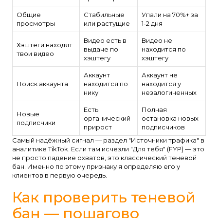
Общие
Стабильные
Упали на 70%+ за
просмотры
или растущие
1-2 дня
Видео есть в
Видео не
Хэштеги находят
выдаче по
находится по
твои видео
хэштегу
хэштегу
Аккаунт
Аккаунт не
Поиск аккаунта
находится по
находится у
нику
незалогиненных
Есть
Полная
Новые
органический
остановка новых
подписчики
прирост
подписчиков
Самый надёжный сигнал — раздел "Источники трафика" в
аналитике TikTok. Если там исчезли "Для тебя" (FYP) — это
не просто падение охватов, это классический теневой
бан. Именно по этому признаку я определяю его у
клиентов в первую очередь.
Как проверить теневой
бан — пошагово