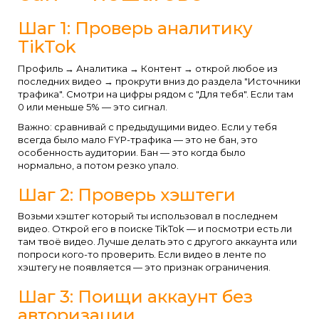
Шаг 1: Проверь аналитику
TikTok
Профиль → Аналитика → Контент → открой любое из
последних видео → прокрути вниз до раздела "Источники
трафика". Смотри на цифры рядом с "Для тебя". Если там
0 или меньше 5% — это сигнал.
Важно: сравнивай с предыдущими видео. Если у тебя
всегда было мало FYP-трафика — это не бан, это
особенность аудитории. Бан — это когда было
нормально, а потом резко упало.
Шаг 2: Проверь хэштеги
Возьми хэштег который ты использовал в последнем
видео. Открой его в поиске TikTok — и посмотри есть ли
там твоё видео. Лучше делать это с другого аккаунта или
попроси кого-то проверить. Если видео в ленте по
хэштегу не появляется — это признак ограничения.
Шаг 3: Поищи аккаунт без
авторизации