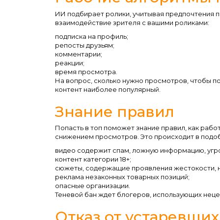
ИИ подбирает ролики, учитывая предпочтения п
взаимодействие зрителя с вашими роликами:
подписка на профиль;
репосты друзьям;
комментарии;
реакции;
время просмотра.
На вопрос, сколько нужно просмотров, чтобы п
контент наиболее популярный.
Знание правил
Попасть в топ поможет знание правил, как рабо
снижением просмотров. Это происходит в подоб
видео содержит спам, ложную информацию, угр
контент категории 18+;
сюжеты, содержащие проявления жестокости, на
реклама незаконных товарных позиций;
опасные организации.
Теневой бан ждет блогеров, использующих неце
Отказ от устаревши