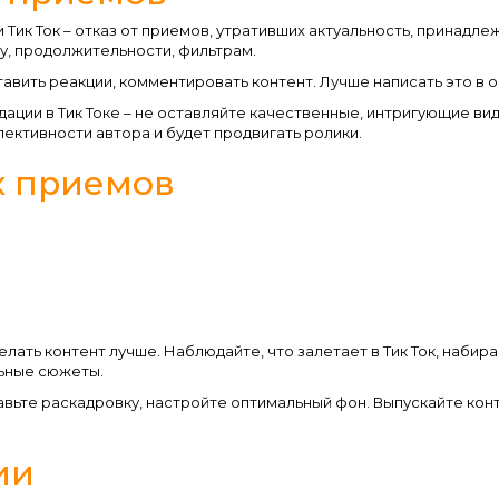
и Тик Ток – отказ от приемов, утративших актуальность, принад
у, продолжительности, фильтрам.
вить реакции, комментировать контент. Лучше написать это в о
ации в Тик Токе – не оставляйте качественные, интригующие ви
ективности автора и будет продвигать ролики.
 приемов
ать контент лучше. Наблюдайте, что залетает в Тик Ток, набирае
ьные сюжеты.
вьте раскадровку, настройте оптимальный фон. Выпускайте кон
ии