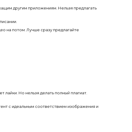
лежащим другим приложениям. Нельзя предлагать
писании.
део на потом. Лучше сразу предлагайте
т лайки. Но нельзя делать полный плагиат.
тент с идеальным соответствием изображения и