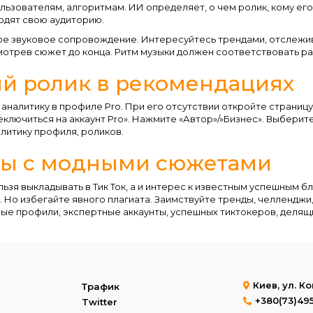
ьзователям, алгоритмам. ИИ определяет, о чем ролик, кому его 
одят свою аудиторию.
ое звуковое сопровождение. Интересуйтесь трендами, отслежив
отрев сюжет до конца. Ритм музыки должен соответствовать ра
й ролик в рекомендациях
 аналитику в профиле Pro. При его отсутствии откройте страниц
ключиться на аккаунт Pro». Нажмите «Автор»/»Бизнес». Выберит
литику профиля, роликов.
ты с модными сюжетами
льзя выкладывать в Тик Ток, а и интерес к известным успешным 
 Но избегайте явного плагиата. Заимствуйте тренды, челлендж
ые профили, экспертные аккаунты, успешных тиктокеров, деля
Киев, ул. К
Трафик
+380(73)49
Twitter