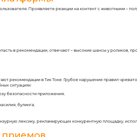
ользователя. Проявляете реакции на контент с животными – по
опасть в рекомендации, отвечают – высокие шансы у роликов, п
тают рекомендации в Тик Токе. Грубое нарушение правил чреват
ных ситуациях:
озу безопасности приложения;
силия, булинга;
нзурную лексику, рекламирующих конкурентную площадку, испо
х приемов