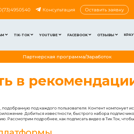
0(73)4950540
Консультация
Оставить заявку
КРАУ
AM
TIK-TOK
YOUTUBE
FACEBOOK
ОТЗЫВЫ
Партнерская программа/Заработок
ть в рекомендации
, подобранную под каждого пользователя. Контент компонует ис
приложение. Добиться известности, быстрого набора подписчик
ию. Рассмотрим подробнее, как подписать видео в Тик Ток, чтоб
 платформы