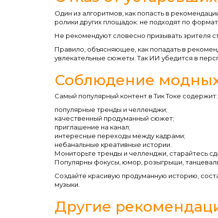
Один из алгоритмов, как попасть в рекомендаци
ролики других площадок: не подходят по формат
Не рекомендуют словесно призывать зрителя ста
Правило, объясняющее, как попадать в рекоменд
увлекательные сюжеты. Так ИИ убедится в персп
Соблюдение модных
Самый популярный контент в Тик Токе содержит:
популярные тренды и челленджи;
качественный продуманный сюжет;
приглашение на канал;
интересные переходы между кадрами;
небанальные креативные истории.
Мониторьте тренды и челленджи, старайтесь сдел
Популярны фокусы, юмор, розыгрыши, танцевал
Создайте красивую продуманную историю, соста
музыки.
Другие рекомендац