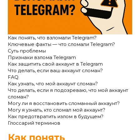
Как понять, что взломали Telegram?
Ключевые факты — что сломали Telegram?
Суть проблемы
Признаки взлома Telegram
Как защитить свой аккаунт в Telegram
Что делать, если ваш аккаунт сломан?
FAQ
Как узнать, что мой аккаунт сломан?
Что делать, если я подозреваю, что мой аккаунт
сломан?
Могу ли я восстановить сломанный аккаунт?
Могу я узнать, кто сломал мой аккаунт?
Как предотвратить излом в будущем?
Глоссарий терминов
Как понять