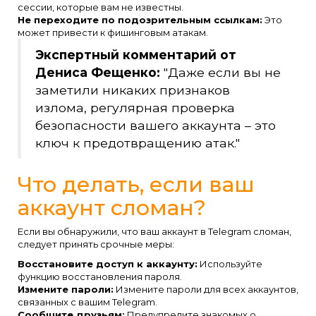
сессии, которые вам не известны.
Не переходите по подозрительным ссылкам:
Это
может привести к фишинговым атакам.
Экспертный комментарий от
Дениса Фещенко:
"Даже если вы не
заметили никаких признаков
излома, регулярная проверка
безопасности вашего аккаунта – это
ключ к предотвращению атак."
Что делать, если ваш
аккаунт сломан?
Если вы обнаружили, что ваш аккаунт в Telegram сломан,
следует принять срочные меры:
Восстановите доступ к аккаунту:
Используйте
функцию восстановления пароля.
Измените пароли:
Измените пароли для всех аккаунтов,
связанных с вашим Telegram.
Сообщите друзьям:
Предупредите знакомых о