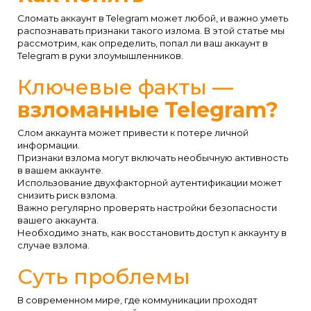
Сломать аккаунт в Telegram может любой, и важно уметь
распознавать признаки такого излома. В этой статье мы
рассмотрим, как определить, попал ли ваш аккаунт в
Telegram в руки злоумышленников.
Ключевые факты —
взломанные Telegram?
Слом аккаунта может привести к потере личной
информации.
Признаки взлома могут включать необычную активность
в вашем аккаунте.
Использование двухфакторной аутентификации может
снизить риск взлома.
Важно регулярно проверять настройки безопасности
вашего аккаунта.
Необходимо знать, как восстановить доступ к аккаунту в
случае взлома.
Суть проблемы
В современном мире, где коммуникации проходят