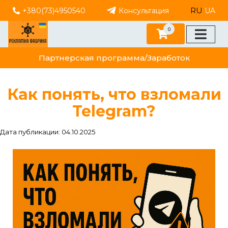
RU
+380(73)4950540
Консультация
UA
0
Партнерская программа/Заработок
Как понять, что взломали
Telegram?
Дата публикации: 04.10.2025