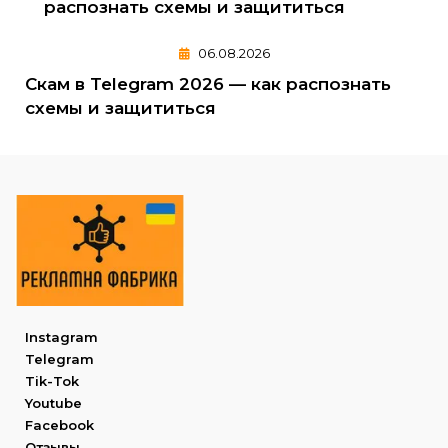
06.08.2026
Скам в Telegram 2026 — как распознать
схемы и защититься
Instagram
Telegram
Tik-Tok
Youtube
Facebook
Отзывы