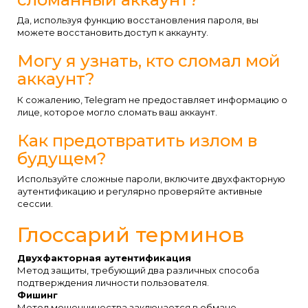
Да, используя функцию восстановления пароля, вы
можете восстановить доступ к аккаунту.
Могу я узнать, кто сломал мой
аккаунт?
К сожалению, Telegram не предоставляет информацию о
лице, которое могло сломать ваш аккаунт.
Как предотвратить излом в
будущем?
Используйте сложные пароли, включите двухфакторную
аутентификацию и регулярно проверяйте активные
сессии.
Глоссарий терминов
Двухфакторная аутентификация
Метод защиты, требующий два различных способа
подтверждения личности пользователя.
Фишинг
Метод мошенничества заключается в обмане