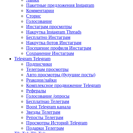
Пакетные предложения Instagram
Комментарии
Сторис
Голосование
Инстаграм просмотры
Накрутка Instagram Threads
Бесплатно Инстаграм
Накрутка ботов Инстаграм
Посещение профиля Инстаграм
Сохранение Инстаграм
Telegram
Telegram
Подписчики
Телеграм просмотры
Авто просмотры (будущие посты)
Реакции/лайки
Комплексное продвижение Telegram
Рефералы
Голосование /опросы
Бесплатнао Телеграм
Boost Telegram канала
Звезды Телеграм
Репосты Телеграм
Просмотры Историй Telegram
Подарки Телеграм