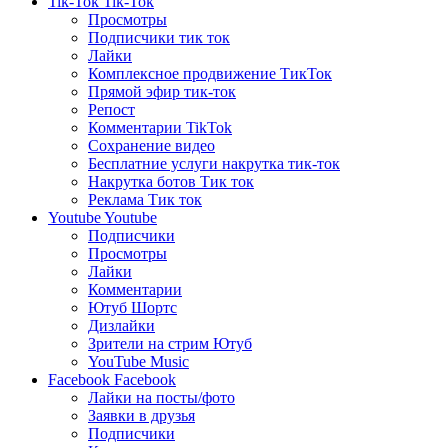
Tik-Tok
Tik-Tok
Просмотры
Подписчики тик ток
Лайки
Комплексное продвижение ТикТок
Прямой эфир тик-ток
Репост
Комментарии TikTok
Сохранение видео
Бесплатние услуги накрутка тик-ток
Накрутка ботов Тик ток
Реклама Тик ток
Youtube
Youtube
Подписчики
Просмотры
Лайки
Комментарии
Ютуб Шортс
Дизлайки
Зрители на стрим Ютуб
YouTube Music
Facebook
Facebook
Лайки на посты/фото
Заявки в друзья
Подписчики