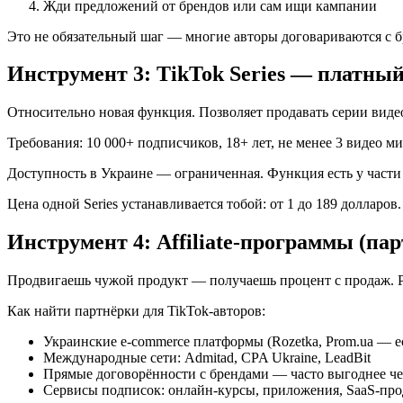
Жди предложений от брендов или сам ищи кампании
Это не обязательный шаг — многие авторы договариваются с бр
Инструмент 3: TikTok Series — платны
Относительно новая функция. Позволяет продавать серии видео
Требования: 10 000+ подписчиков, 18+ лет, не менее 3 видео м
Доступность в Украине — ограниченная. Функция есть у части у
Цена одной Series устанавливается тобой: от 1 до 189 долларов
Инструмент 4: Affiliate-программы (па
Продвигаешь чужой продукт — получаешь процент с продаж. Ра
Как найти партнёрки для TikTok-авторов:
Украинские e-commerce платформы (Rozetka, Prom.ua — е
Международные сети: Admitad, CPA Ukraine, LeadBit
Прямые договорённости с брендами — часто выгоднее чем
Сервисы подписок: онлайн-курсы, приложения, SaaS-пр