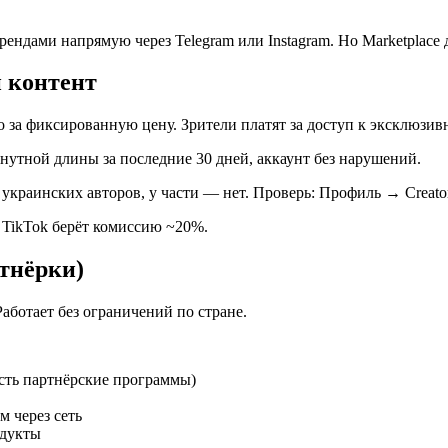
ендами напрямую через Telegram или Instagram. Но Marketplace 
й контент
 за фиксированную цену. Зрители платят за доступ к эксклюзив
инутной длины за последние 30 дней, аккаунт без нарушений.
краинских авторов, у части — нет. Проверь: Профиль → Creator 
. TikTok берёт комиссию ~20%.
ртнёрки)
ботает без ограничений по стране.
сть партнёрские программы)
 через сеть
одукты