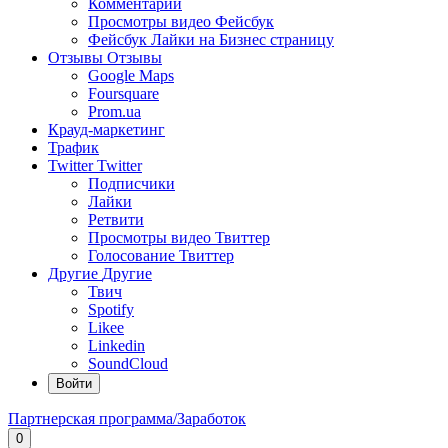
Комментарии
Просмотры видео Фейсбук
Фейсбук Лайки на Бизнес страницу
Отзывы
Отзывы
Google Maps
Foursquare
Prom.ua
Крауд-маркетинг
Трафик
Twitter
Twitter
Подписчики
Лайки
Ретвити
Просмотры видео Твиттер
Голосование Твиттер
Другие
Другие
Твич
Spotify
Likee
Linkedin
SoundCloud
Войти
Партнерская программа/Заработок
0