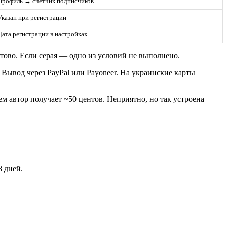
Профиль → счётчик подписчиков
Указан при регистрации
Дата регистрации в настройках
ово. Если серая — одно из условий не выполнено.
Вывод через PayPal или Payoneer. На украинские карты
ем автор получает ~50 центов. Неприятно, но так устроена
8 дней.