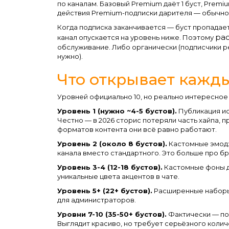
по каналам. Базовый Premium даёт 1 буст, Premi
действия Premium-подписки дарителя — обычно 
Когда подписка заканчивается — буст пропадае
рас
канал опускается на уровень ниже. Поэтому
обслуживание. Либо органически (подписчики р
нужно).
Что открывает кажд
Уровней официально 10, но реально интересное
Уровень 1 (нужно ~4-5 бустов).
Публикация ис
Честно — в 2026 сторис потеряли часть хайпа, 
форматов контента они всё равно работают.
Уровень 2 (около 8 бустов).
Кастомные эмодз
канала вместо стандартного. Это больше про б
Уровень 3-4 (12-18 бустов).
Кастомные фоны дл
уникальные цвета акцентов в чате.
Уровень 5+ (22+ бустов).
Расширенные наборы 
для администраторов.
Уровни 7-10 (35-50+ бустов).
Фактически — пол
Выглядит красиво, но требует серьёзного колич