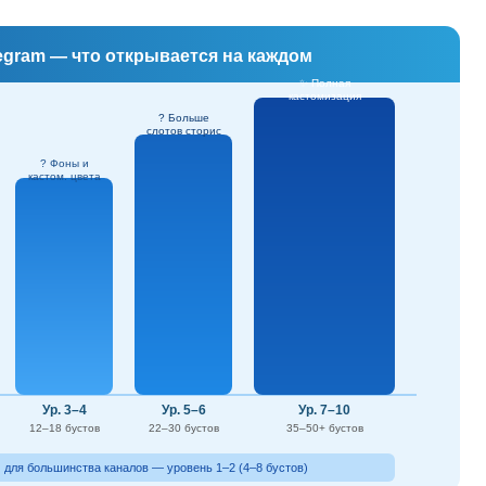
egram — что открывается на каждом
✨ Полная
кастомизация
? Больше
слотов сторис
? Фоны и
кастом. цвета
Ур. 3–4
Ур. 5–6
Ур. 7–10
12–18 бустов
22–30 бустов
35–50+ бустов
для большинства каналов — уровень 1–2 (4–8 бустов)