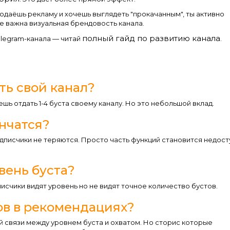
одаёшь рекламу и хочешь выглядеть "прокачанным", ты активно
е важна визуальная брендовость канала.
полный гайд по развитию канала
legram-канала — читай
.
ть свой канал?
ешь отдать 1-4 буста своему каналу. Но это небольшой вклад.
ончатся?
одписчики не теряются. Просто часть функций становится недост
вень буста?
писчики видят уровень но не видят точное количество бустов.
тов в рекомендациях?
й связи между уровнем буста и охватом. Но сторис которые