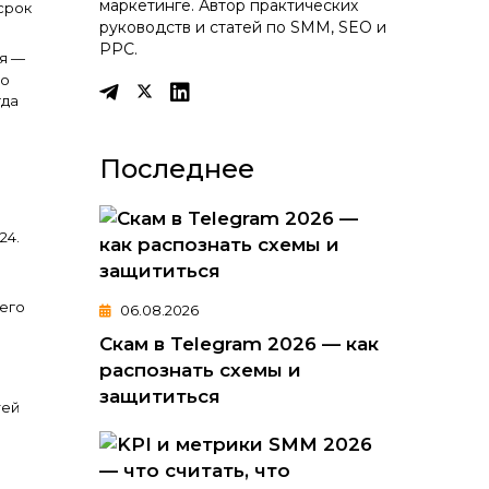
маркетинге. Автор практических
 срок
руководств и статей по SMM, SEO и
PPC.
ня —
то
гда
Последнее
24.
оего
06.08.2026
Скам в Telegram 2026 — как
распознать схемы и
защититься
тей