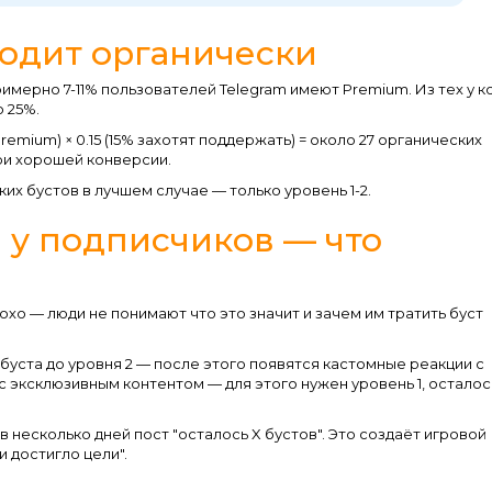
ходит органически
имерно 7-11% пользователей Telegram имеют Premium. Из тех у к
 25%.
Premium) × 0.15 (15% захотят поддержать) = около 27 органических
при хорошей конверсии.
ких бустов в лучшем случае — только уровень 1-2.
 у подписчиков — что
лохо — люди не понимают что это значит и зачем им тратить буст
 буста до уровня 2 — после этого появятся кастомные реакции с
 с эксклюзивным контентом — для этого нужен уровень 1, осталос
 несколько дней пост "осталось X бустов". Это создаёт игровой
и достигло цели".