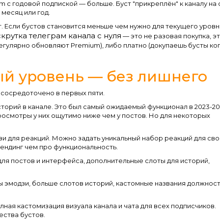
um с годовой подпиской — больше. Буст "прикреплён" к каналу на
месяц или год.
т. Если бустов становится меньше чем нужно для текущего уров
крутка телеграм канала с нуля
— это не разовая покупка, э
егулярно обновляют Premium), либо платно (докупаешь бусты ко
ый уровень — без лишнего
 сосредоточено в первых пяти.
торий в канале. Это был самый ожидаемый функционал в 2023-20
просмотры у них ощутимо ниже чем у постов. Но для некоторых
и для реакций. Можно задать уникальный набор реакций для св
рендинг чем про функциональность.
я постов и интерфейса, дополнительные слоты для историй,
эмодзи, больше слотов историй, кастомные названия должнос
ная кастомизация визуала канала и чата для всех подписчиков.
ества бустов.