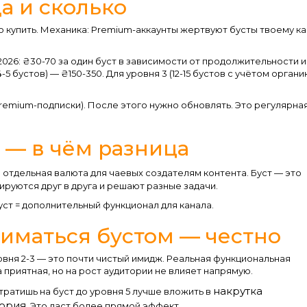
а и сколько
о купить. Механика: Premium-аккаунты жертвуют бусты твоему к
26: ₴30-70 за один буст в зависимости от продолжительности и
-5 бустов) — ₴150-350. Для уровня 3 (12-15 бустов с учётом органи
remium-подписки). После этого нужно обновлять. Это регулярна
т — в чём разница
 отдельная валюта для чаевых создателям контента. Буст — это
ируются друг в друга и решают разные задачи.
уст = дополнительный функционал для канала.
ниматься бустом — честно
овня 2-3 — это почти чистый имидж. Реальная функциональная
а приятная, но на рост аудитории не влияет напрямую.
накрутка
ратишь на буст до уровня 5 лучше вложить в
тория
. Это даст более прямой эффект.