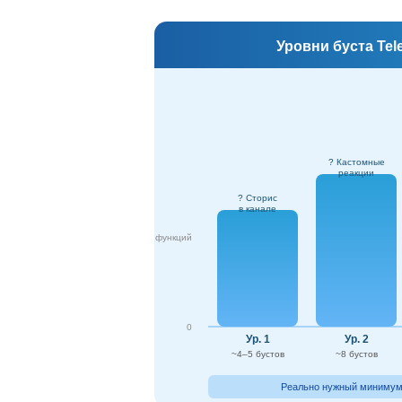
Уровни буста Tel
? Кастомные
реакции
? Сторис
в канале
↑ функций
0
Ур. 1
Ур. 2
~4–5 бустов
~8 бустов
Реально нужный минимум 