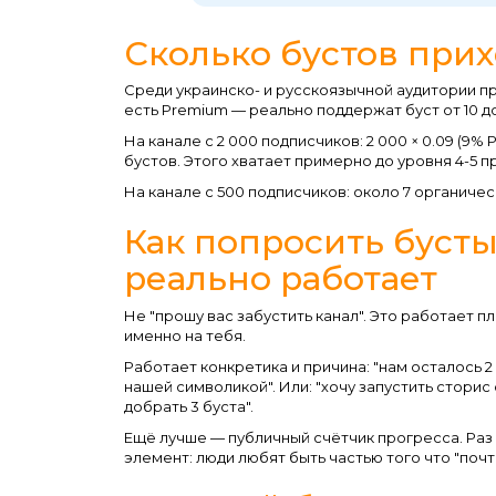
Сколько бустов при
Среди украинско- и русскоязычной аудитории пр
есть Premium — реально поддержат буст от 10 до
На канале с 2 000 подписчиков: 2 000 × 0.09 (9% 
бустов. Этого хватает примерно до уровня 4-5 
На канале с 500 подписчиков: около 7 органичес
Как попросить бусты
реально работает
Не "прошу вас забустить канал". Это работает п
именно на тебя.
Работает конкретика и причина: "нам осталось 2
нашей символикой". Или: "хочу запустить сторис
добрать 3 буста".
Ещё лучше — публичный счётчик прогресса. Раз в
элемент: люди любят быть частью того что "почт