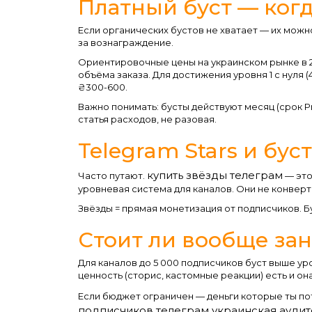
Платный буст — когд
Если органических бустов не хватает — их можн
за вознаграждение.
Ориентировочные цены на украинском рынке в 20
объёма заказа. Для достижения уровня 1 с нуля (4
₴300-600.
Важно понимать: бусты действуют месяц (срок P
статья расходов, не разовая.
Telegram Stars и бус
купить звёзды телеграм
Часто путают.
— это
уровневая система для каналов. Они не конверт
Звёзды = прямая монетизация от подписчиков. Б
Стоит ли вообще за
Для каналов до 5 000 подписчиков буст выше ур
ценность (сторис, кастомные реакции) есть и он
Если бюджет ограничен — деньги которые ты пот
подписчиков телеграм украинская ауди