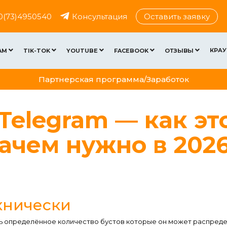
0(73)4950540
Консультация
Оставить заявку
КРАУ
AM
TIK-TOK
YOUTUBE
FACEBOOK
ОТЗЫВЫ
Партнерская программа/Заработок
Telegram — как эт
зачем нужно в 202
ехнически
ть определённое количество бустов которые он может распред