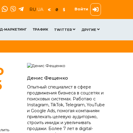
Войти
RU
UA
€
₴
$
Д-МАРКЕТИНГ
ТРАФИК
TWITTER
ДРУГИЕ
о
Денис Фещенко
6
Опытный специалист в сфере
продвижения бизнеса в соцсетях и
поисковых системах. Работаю с
Instagram, TikTok, Telegram, YouTube
и Google Ads, помогая компаниям
привлекать целевую аудиторию,
строить имидж и увеличивать
продажи. Более 7 лет в digital-
елить